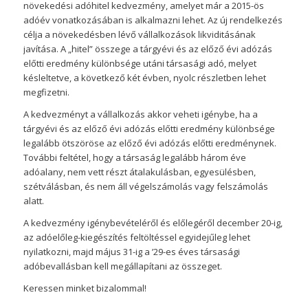
növekedési adóhitel kedvezmény, amelyet már a 2015-ös
adóév vonatkozásában is alkalmazni lehet. Az új rendelkezés
célja a növekedésben lévő vállalkozások likviditásának
javítása. A „hitel” összege a tárgyévi és az előző évi adózás
előtti eredmény különbsége utáni társasági adó, melyet
késleltetve, a következő két évben, nyolc részletben lehet
megfizetni.
A kedvezményt a vállalkozás akkor veheti igénybe, ha a
tárgyévi és az előző évi adózás előtti eredmény különbsége
legalább ötszöröse az előző évi adózás előtti eredménynek.
További feltétel, hogy a társaság legalább három éve
adóalany, nem vett részt átalakulásban, egyesülésben,
szétválásban, és nem áll végelszámolás vagy felszámolás
alatt.
A kedvezmény igénybevételéről és előlegéről december 20-ig,
az adóelőleg-kiegészítés feltöltéssel egyidejűleg lehet
nyilatkozni, majd május 31-ig a ’29-es éves társasági
adóbevallásban kell megállapítani az összeget.
Keressen minket bizalommal!