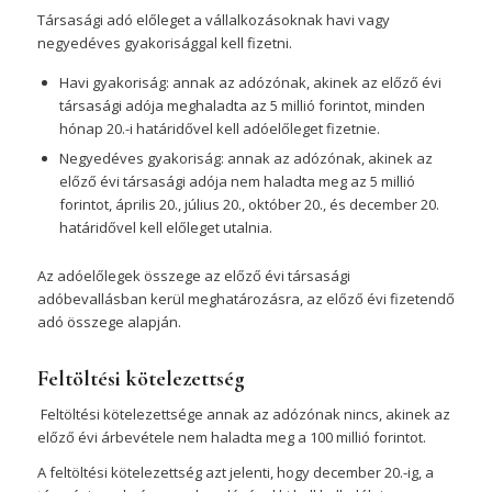
Társasági adó előleget a vállalkozásoknak havi vagy
negyedéves gyakorisággal kell fizetni.
Havi gyakoriság: annak az adózónak, akinek az előző évi
társasági adója meghaladta az 5 millió forintot, minden
hónap 20.-i határidővel kell adóelőleget fizetnie.
Negyedéves gyakoriság: annak az adózónak, akinek az
előző évi társasági adója nem haladta meg az 5 millió
forintot, április 20., július 20., október 20., és december 20.
határidővel kell előleget utalnia.
Az adóelőlegek összege az előző évi társasági
adóbevallásban kerül meghatározásra, az előző évi fizetendő
adó összege alapján.
Feltöltési kötelezettség
Feltöltési kötelezettsége annak az adózónak nincs, akinek az
előző évi árbevétele nem haladta meg a 100 millió forintot.
A feltöltési kötelezettség azt jelenti, hogy december 20.-ig, a