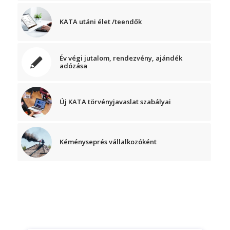
KATA utáni élet /teendők
Év végi jutalom, rendezvény, ajándék
adózása
Új KATA törvényjavaslat szabályai
Kéményseprés vállalkozóként