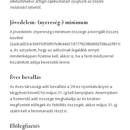
elkészítésekor átfogó tájékoztatást nyújtunk az összes
módosító tételről.
Jövedelem- (nyereség-) minimum
A jövedelem- (nyereség-) minimum összege a korrigált összes
bevétel
2{adca653ce364150f36f07e9b44d21d77792386d692f38ea2f81165016a
a, és azt jelenti, hogy az adózónak legalább ennyit
mindenképpen fizetnie kell, akkor is, ha a fenti módszerrel
kiszámított adója kevesebb lenne.
Éves bevallás
Az éves társasági adó bevallást a ’29-es nyomtatványon a
tárgyévet követő hó május 31.-ig kell benyújtani. Amennyiben
a fizetendő adó összege meghaladja az év közben
megfizetett előlegek és feltöltés összegét, akkor május 31.-ig
utalni kell a fennmaradó részt is.
Előlegfizetés