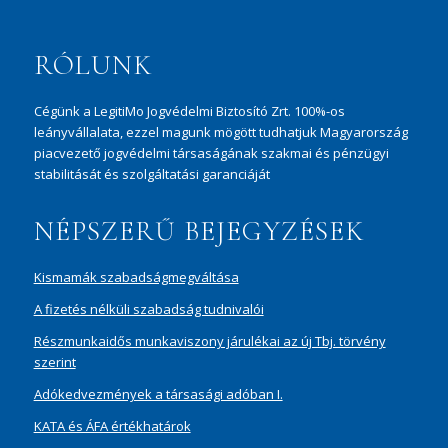
RÓLUNK
Cégünk a LegitiMo Jogvédelmi Biztosító Zrt. 100%-os
leányvállalata, ezzel magunk mögött tudhatjuk Magyarország
piacvezető jogvédelmi társaságának szakmai és pénzügyi
stabilitását és szolgáltatási garanciáját
NÉPSZERŰ BEJEGYZÉSEK
Kismamák szabadságmegváltása
A fizetés nélküli szabadság tudnivalói
Részmunkaidős munkaviszony járulékai az új Tbj. törvény
szerint
Adókedvezmények a társasági adóban I.
KATA és ÁFA értékhatárok