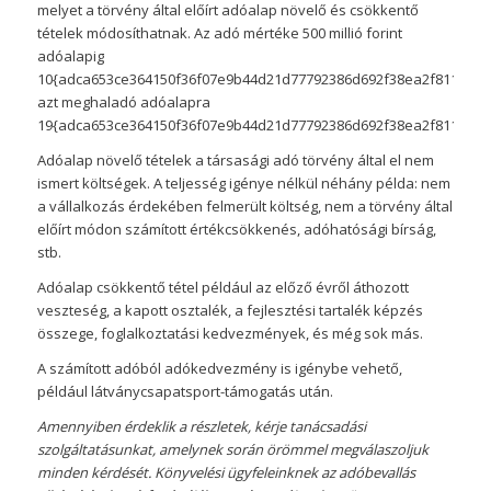
melyet a törvény által előírt adóalap növelő és csökkentő
tételek módosíthatnak. Az adó mértéke 500 millió forint
adóalapig
10{adca653ce364150f36f07e9b44d21d77792386d692f38ea2f81165016
azt meghaladó adóalapra
19{adca653ce364150f36f07e9b44d21d77792386d692f38ea2f81165016
Adóalap növelő tételek a társasági adó törvény által el nem
ismert költségek. A teljesség igénye nélkül néhány példa: nem
a vállalkozás érdekében felmerült költség, nem a törvény által
előírt módon számított értékcsökkenés, adóhatósági bírság,
stb.
Adóalap csökkentő tétel például az előző évről áthozott
veszteség, a kapott osztalék, a fejlesztési tartalék képzés
összege, foglalkoztatási kedvezmények, és még sok más.
A számított adóból adókedvezmény is igénybe vehető,
például látványcsapatsport-támogatás után.
Amennyiben érdeklik a részletek, kérje tanácsadási
szolgáltatásunkat, amelynek során örömmel megválaszoljuk
minden kérdését. Könyvelési ügyfeleinknek az adóbevallás