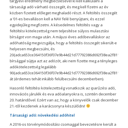
tárgyévi eredmény megbecslésével ki kell kalkulálni a
társasági adó várható összegét, és meg kell fizetni az év
közben fizetett előleget meghaladó részt. A feltöltés összegét
a ’01-es bevalláson kell a NAV felé benyújtani, és ezzel
egyidejűleg megfizetni. A késedelmes feltöltés vagy a
feltöltési kötelezettség nem teljesítése súlyos mulasztási
bírságot von maga után. A májusi éves adóbevalláskor az
adóhatóság megvizsgálja, hogy a feltöltés összegét sikerült-e
helyesen megbecsülni, és
20{adca653ce364150f36f07e9b44d21d77792386d692f38ea2f8116501
bírsággal sújtja azt az adózót, aki nem fizette meg a tényleges
adókötelezettség legalább
90{adca653ce364150f36f07e9b44d21d77792386d692f38ea2f81165016
át (érdemes tehát inkább felülbecsülni decemberben).
Hasonló feltöltési kötelezettség vonatkozik az iparűzési adó,
innovációs járulék és eva adóalanyokra is, szintén december
20. határidővel. Ezért van az, hogy a könyvelők csak december
21.-től kezdenek a karácsonyra készülődni!
Társasági adó: növekedési adóhitel
A 2016-os törvénymódosítási csomaggal bevezetésre került a