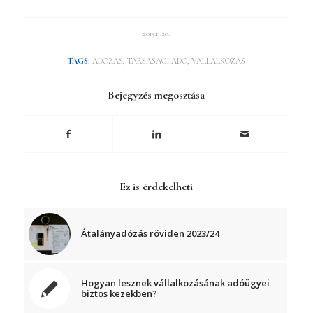
2015.11.20.
TAGS:
ADÓZÁS
,
TÁRSASÁGI ADÓ
,
VÁLLALKOZÁS
Bejegyzés megosztása
Ez is érdekelheti
Átalányadózás röviden 2023/24
Hogyan lesznek vállalkozásának adóügyei
biztos kezekben?