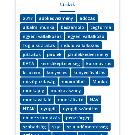
Címkék
2017
adókedvezmény
adózás
alkalmi munka
beszámoló
cégforma
egyéni vállalkozás
egyéni vállalkozó
foglalkoztatás
induló vállalkozás
juttatás
járulék
járulékkedvezmény
KATA
keresőképtelenség
koronavírus
ksiüzem
könyvelés
könyvelőváltás
mezőgazdaság
minimálbér
Munka
munkajog
munkaviszony
munkavállaló
munkáltató
NAV
NTAK
nyugdíj
nyugdíjszámítás
online számlázás
pénztárgép
szabadság
szja
szja adómentesség