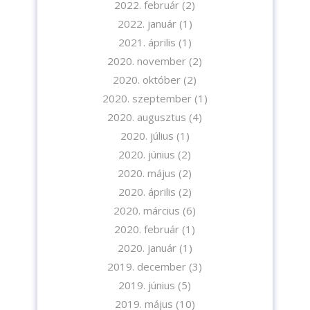
2022. február
(2)
2022. január
(1)
2021. április
(1)
Iratkozzon fel hírlevelünkre!
2020. november
(2)
2020. október
(2)
2020. szeptember
(1)
2020. augusztus
(4)
2020. július
(1)
A feliratkozással elfogadja az adatvédelmi tájékoztatónkat. Elolvasom
2020. június
(2)
az
Adatvédelmi tájékoztatót.
2020. május
(2)
2020. április
(2)
Feliratkozom
2020. március
(6)
2020. február
(1)
2020. január
(1)
2019. december
(3)
2019. június
(5)
2019. május
(10)