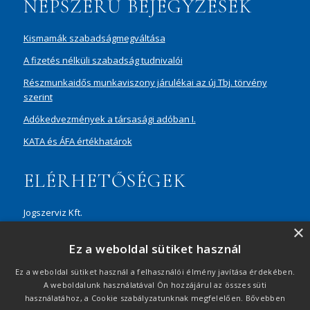
NÉPSZERŰ BEJEGYZÉSEK
Kismamák szabadságmegváltása
A fizetés nélküli szabadság tudnivalói
Részmunkaidős munkaviszony járulékai az új Tbj. törvény
szerint
Adókedvezmények a társasági adóban I.
KATA és ÁFA értékhatárok
ELÉRHETŐSÉGEK
Jogszerviz Kft.
×
1087 Budapest, Hungária körút 30/A, 8. em. Aréna Business
Ez a weboldal sütiket használ
Campus
+36 20 429 0716
Ez a weboldal sütiket használ a felhasználói élmény javítása érdekében.
A weboldalunk használatával Ön hozzájárul az összes süti
ertekesites@jogszerviz.hu
használatához, a Cookie szabályzatunknak megfelelően.
Bővebben