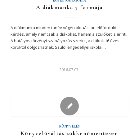
EGYÉB KATEGÓRIA
A diákmunka 5 formája
A diákmunka minden tanév végén aktuálisan előforduló
kérdés, amely nemcsak a diákokat, hanem a szülőket is érinti.
A hatályos törvényi szabályozás szerint, a diákok 16 éves
koruktól dolgozhatnak. Szülői engedéllyel iskolai…
2016.07.07.
KÖNYVELÉS
Könyvelőváltás zökkenőmentesen