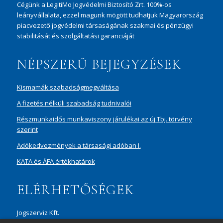
Cégünk a LegitiMo Jogvédelmi Biztosító Zrt. 100%-os
leányvállalata, ezzel magunk mögött tudhatjuk Magyarország
piacvezető jogvédelmi társaságának szakmai és pénzügyi
stabilitását és szolgáltatási garanciáját
NÉPSZERŰ BEJEGYZÉSEK
Kismamák szabadságmegváltása
A fizetés nélküli szabadság tudnivalói
Részmunkaidős munkaviszony járulékai az új Tbj. törvény
szerint
Adókedvezmények a társasági adóban I.
KATA és ÁFA értékhatárok
ELÉRHETŐSÉGEK
Jogszerviz Kft.