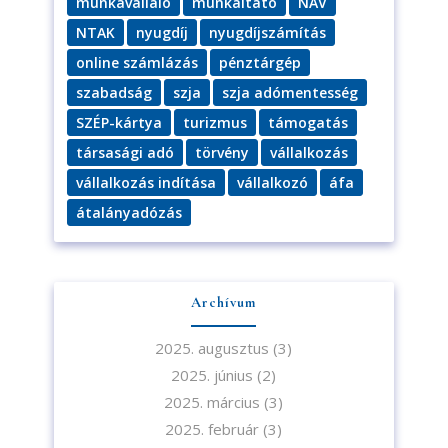
munkavállaló
munkáltató
NAV
NTAK
nyugdíj
nyugdíjszámítás
A feliratkozással elfogadja az adatvédelmi tájékoztatónkat. Elolvasom
online számlázás
pénztárgép
az
Adatvédelmi tájékoztatót.
szabadság
szja
szja adómentesség
SZÉP-kártya
turizmus
támogatás
Feliratkozom
társasági adó
törvény
vállalkozás
vállalkozás indítása
vállalkozó
áfa
átalányadózás
Archívum
2025. augusztus
(3)
2025. június
(2)
2025. március
(3)
2025. február
(3)