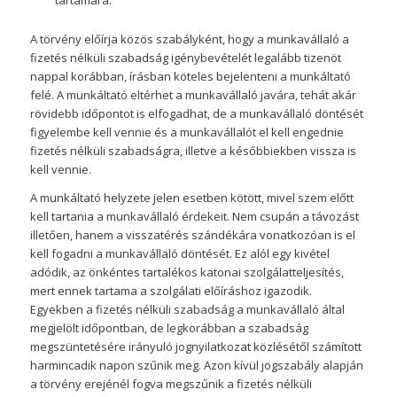
tartamára.
A törvény előírja közös szabályként, hogy a munkavállaló a
fizetés nélküli szabadság igénybevételét legalább tizenöt
nappal korábban, írásban köteles bejelenteni a munkáltató
felé. A munkáltató eltérhet a munkavállaló javára, tehát akár
rövidebb időpontot is elfogadhat, de a munkavállaló döntését
figyelembe kell vennie és a munkavállalót el kell engednie
fizetés nélküli szabadságra, illetve a későbbiekben vissza is
kell vennie.
A munkáltató helyzete jelen esetben kötött, mivel szem előtt
kell tartania a munkavállaló érdekeit. Nem csupán a távozást
illetően, hanem a visszatérés szándékára vonatkozóan is el
kell fogadni a munkavállaló döntését. Ez alól egy kivétel
adódik, az önkéntes tartalékos katonai szolgálatteljesítés,
mert ennek tartama a szolgálati előíráshoz igazodik.
Egyekben a fizetés nélküli szabadság a munkavállaló által
megjelölt időpontban, de legkorábban a szabadság
megszüntetésére irányuló jognyilatkozat közlésétől számított
harmincadik napon szűnik meg. Azon kívül jogszabály alapján
a törvény erejénél fogva megszűnik a fizetés nélküli