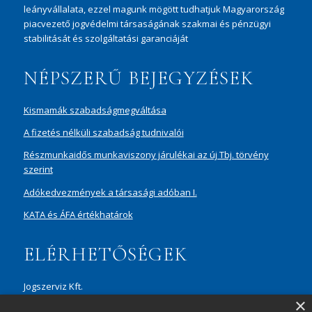
leányvállalata, ezzel magunk mögött tudhatjuk Magyarország
piacvezető jogvédelmi társaságának szakmai és pénzügyi
stabilitását és szolgáltatási garanciáját
NÉPSZERŰ BEJEGYZÉSEK
Kismamák szabadságmegváltása
A fizetés nélküli szabadság tudnivalói
Részmunkaidős munkaviszony járulékai az új Tbj. törvény
szerint
Adókedvezmények a társasági adóban I.
KATA és ÁFA értékhatárok
ELÉRHETŐSÉGEK
Jogszerviz Kft.
×
1087 Budapest, Hungária körút 30/A, 8. em. Aréna Business