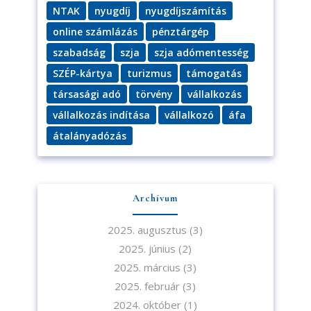
NTAK
nyugdíj
nyugdíjszámítás
online számlázás
pénztárgép
szabadság
szja
szja adómentesség
SZÉP-kártya
turizmus
támogatás
társasági adó
törvény
vállalkozás
vállalkozás indítása
vállalkozó
áfa
átalányadózás
Archívum
2025. augusztus
(3)
Iratkozzon fel hírlevelünkre!
2025. június
(2)
2025. március
(3)
2025. február
(3)
2024. október
(1)