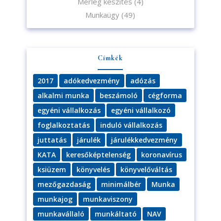
Mérleg készítés
(4)
Munkaügy
(49)
Címkék
2017
adókedvezmény
adózás
alkalmi munka
beszámoló
cégforma
egyéni vállalkozás
egyéni vállalkozó
foglalkoztatás
induló vállalkozás
juttatás
járulék
járulékkedvezmény
KATA
keresőképtelenség
koronavírus
ksiüzem
könyvelés
könyvelőváltás
mezőgazdaság
minimálbér
Munka
munkajog
munkaviszony
munkavállaló
munkáltató
NAV