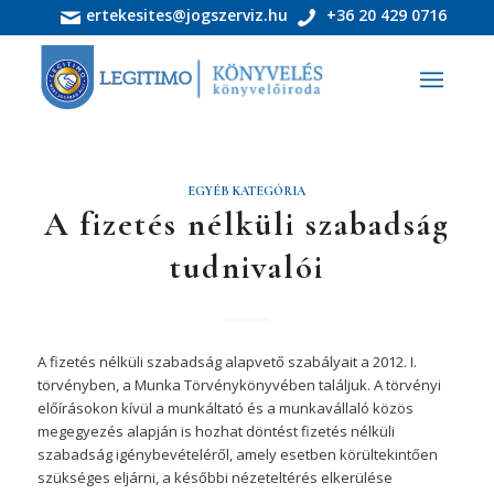
ertekesites@jogszerviz.hu
+36 20 429 0716
EGYÉB KATEGÓRIA
A fizetés nélküli szabadság
tudnivalói
A fizetés nélküli szabadság alapvető szabályait a 2012. I.
törvényben, a Munka Törvénykönyvében találjuk. A törvényi
előírásokon kívül a munkáltató és a munkavállaló közös
megegyezés alapján is hozhat döntést fizetés nélküli
szabadság igénybevételéről, amely esetben körültekintően
szükséges eljárni, a későbbi nézeteltérés elkerülése