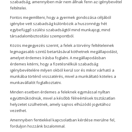
szabadság, amennyiben már nem állnak fenn az igénybevétel
feltételei.
Fontos megemlíteni, hogy a gyermek gondozása céljából
igénybe vett szabadság különbözik a huszonnégy hét
egybefüggő szülési szabadságtól mind munkajogi, mind
társadalombiztosítási szempontból.
Közös megegyezés szerint, a felek a törvény feltételeinek
legmagasabb szintű betartásával köthetnek megállapodást,
amelyet érdemes írásba foglalni. A megállapodásban
érdemes kitérni, hogy a fizetésnélküli szabadság
igénybevételére milyen okból kerül sor és mikor várható a
munkába történő visszatérés, mivel a munkáltató köteles a
munkavállalót foglalkoztatni.
Minden esetben érdemes a feleknek egymással nyíltan
együttműködniük, mivel a később félreértések tisztázatlan
helyzetet szülhetnek, amely sajnos elhúzódó jogvitához
vezethet.
Amennyiben fentiekkel kapcsolatban kérdése merülne fel,
forduljon hozzánk bizalommal.