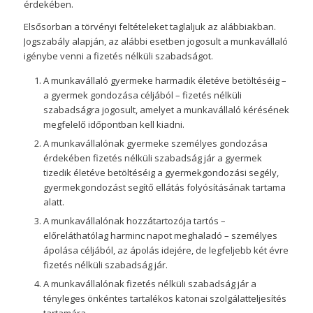
érdekében.
Elsősorban a törvényi feltételeket taglaljuk az alábbiakban.
Jogszabály alapján, az alábbi esetben jogosult a munkavállaló
igénybe venni a fizetés nélküli szabadságot.
A munkavállaló gyermeke harmadik életéve betöltéséig –
a gyermek gondozása céljából – fizetés nélküli
szabadságra jogosult, amelyet a munkavállaló kérésének
megfelelő időpontban kell kiadni.
A munkavállalónak gyermeke személyes gondozása
érdekében fizetés nélküli szabadság jár a gyermek
tizedik életéve betöltéséig a gyermekgondozási segély,
gyermekgondozást segítő ellátás folyósításának tartama
alatt.
A munkavállalónak hozzátartozója tartós –
előreláthatólag harminc napot meghaladó – személyes
ápolása céljából, az ápolás idejére, de legfeljebb két évre
fizetés nélküli szabadság jár.
A munkavállalónak fizetés nélküli szabadság jár a
tényleges önkéntes tartalékos katonai szolgálatteljesítés