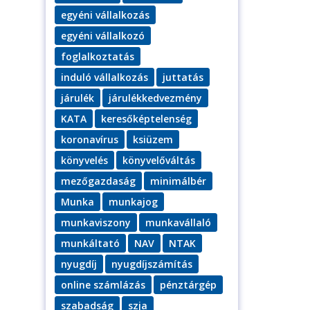
egyéni vállalkozás
egyéni vállalkozó
foglalkoztatás
induló vállalkozás
juttatás
járulék
járulékkedvezmény
KATA
keresőképtelenség
koronavírus
ksiüzem
könyvelés
könyvelőváltás
mezőgazdaság
minimálbér
Munka
munkajog
munkaviszony
munkavállaló
munkáltató
NAV
NTAK
nyugdíj
nyugdíjszámítás
online számlázás
pénztárgép
szabadság
szja