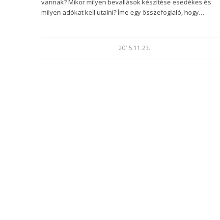
vannak? Mikor milyen bevallások készítése esedékes és
milyen adókat kell utalni? Íme egy összefoglaló, hogy…
2015.11.23.