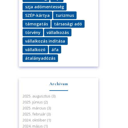
szja adómentesség
SZÉP-kártya
turizmus
támogatás
társasági adó
törvény
vállalkozás
vállalkozás indítása
vállalkozó
áfa
átalányadózás
Archívum
2025. augusztus
(3)
2025. június
(2)
2025. március
(3)
2025. február
(3)
2024. október
(1)
2024. május
(1)