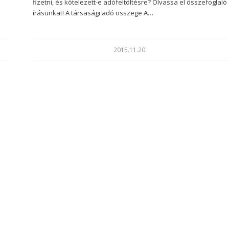
fizetni, és kötelezett-e adófeltöltésre? Olvassa el összefoglaló
írásunkat! A társasági adó összege A…
2015.11.20.