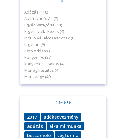
Adózás
(118)
Átalányadózás
(7)
Egyéb kategória
(64)
Egyéni vállalkozás
(4)
Induló vállalkozásoknak
(8)
Ingatlan
(9)
Kata adózás
(6)
Könyvelés
(57)
konyvelesikisokos
(4)
Mérleg készítés
(4)
Munkaügy
(49)
Címkék
2017
adókedvezmény
adózás
alkalmi munka
beszámoló
cégforma