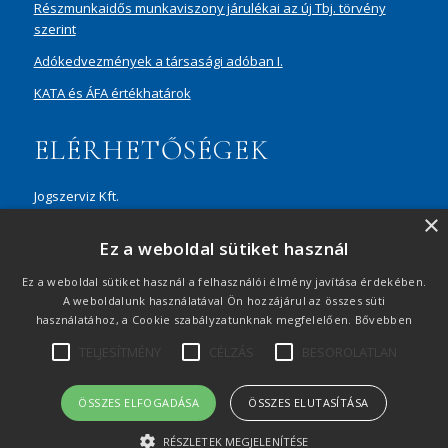
Részmunkaidős munkaviszony járulékai az új Tbj. törvény
szerint
Adókedvezmények a társasági adóban I.
KATA és ÁFA értékhatárok
ELÉRHETŐSÉGEK
Jogszerviz Kft.
×
1087 Budapest, Hungária körút 30/A, 8. em. Aréna Business
Ez a weboldal sütiket használ
Campus
+36 20 429 0716
Ez a weboldal sütiket használ a felhasználói élmény javítása érdekében.
A weboldalunk használatával Ön hozzájárul az összes süti
ertekesites@jogszerviz.hu
használatához, a Cookie szabályzatunknak megfelelően.
Bővebben
TELJESÍTMÉNY
CÉLZÁS
BESOROLATLAN
Adatvédelmi tájékoztató
|
Visszaélés-bejelentés
|
Oldaltérkép
|
© 2021 Minden jog fenntartva
ÖSSZES ELFOGADÁSA
ÖSSZES ELUTASÍTÁSA
RÉSZLETEK MEGJELENÍTÉSE