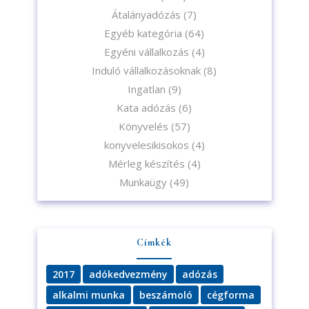
Átalányadózás
(7)
Egyéb kategória
(64)
Egyéni vállalkozás
(4)
Induló vállalkozásoknak
(8)
Ingatlan
(9)
Kata adózás
(6)
Könyvelés
(57)
konyvelesikisokos
(4)
Iratkozzon fel hírlevelünkre!
Mérleg készítés
(4)
Munkaügy
(49)
Címkék
A feliratkozással elfogadja az adatvédelmi tájékoztatónkat. Elolvasom
2017
adókedvezmény
adózás
az
Adatvédelmi tájékoztatót.
alkalmi munka
beszámoló
cégforma