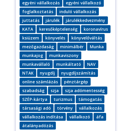
Feliratkozom
egyéni vállalkozás
egyéni vállalkozó
foglalkoztatás
induló vállalkozás
juttatás
járulék
járulékkedvezmény
KATA
keresőképtelenség
koronavírus
ksiüzem
könyvelés
könyvelőváltás
mezőgazdaság
minimálbér
Munka
munkajog
munkaviszony
munkavállaló
munkáltató
NAV
NTAK
nyugdíj
nyugdíjszámítás
online számlázás
pénztárgép
szabadság
szja
szja adómentesség
SZÉP-kártya
turizmus
támogatás
társasági adó
törvény
vállalkozás
vállalkozás indítása
vállalkozó
áfa
átalányadózás