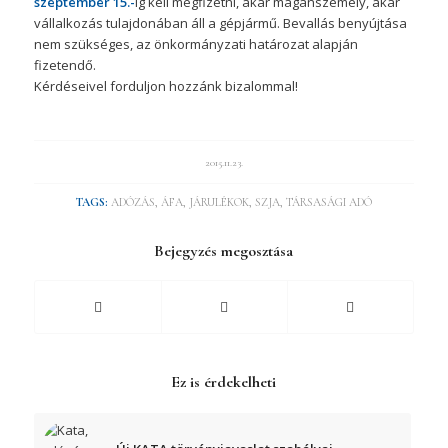
szeptember 15.-
ig kell megfizetni, akár magánszemély, akár
vállalkozás tulajdonában áll a gépjármű. Bevallás benyújtása
nem szükséges, az önkormányzati határozat alapján
fizetendő.
Kérdéseivel forduljon hozzánk bizalommal!
2015.11.23.
TAGS:
ADÓZÁS
,
ÁFA
,
JÁRULÉKOK
,
SZJA
,
TÁRSASÁGI ADÓ
Bejegyzés megosztása
Ez is érdekelheti