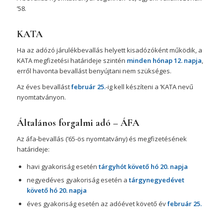
’58.
KATA
Ha az adózó járulékbevallás helyett kisadózóként működik, a
KATA megfizetési határideje szintén
minden hónap 12. napja
,
erről havonta bevallást benyújtani nem szükséges.
Az éves bevallást
február 25.
-ig kell készíteni a ’KATA nevű
nyomtatványon.
Általános forgalmi adó – ÁFA
Az áfa-bevallás (’65-ös nyomtatvány) és megfizetésének
határideje:
havi gyakoriság esetén
tárgyhót
követő hó 20. napja
negyedéves gyakoriság esetén a
tárgynegyedévet
követő hó 20. napja
éves gyakoriság esetén az adóévet követő év
február 25.