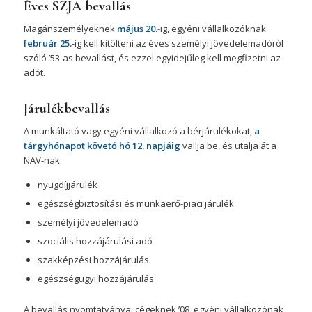
Éves SZJA bevallás
Magánszemélyeknek
május 20.
-ig, egyéni vállalkozóknak
február 25.
-ig kell kitölteni az éves személyi jövedelemadóról
szóló ’53-as bevallást, és ezzel egyidejűleg kell megfizetni az
adót.
Járulékbevallás
A munkáltató vagy egyéni vállalkozó a bérjárulékokat,
a
tárgyhónapot követő hó 12.
napjáig
vallja be, és utalja át a
NAV-nak.
nyugdíjjárulék
egészségbiztosítási és munkaerő-piaci járulék
személyi jövedelemadó
szociális hozzájárulási adó
szakképzési hozzájárulás
egészségügyi hozzájárulás
A bevallás nyomtatványa: cégeknek ’08, egyéni vállalkozónak