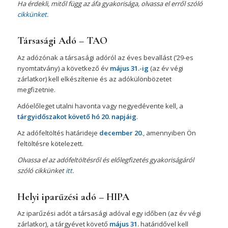
Ha érdekli, mitől függ az áfa gyakorisága, olvassa el erről szóló
cikkünket
.
Társasági Adó – TAO
Az adózónak a társasági adóról az éves bevallást (’29-es
nyomtatvány) a következő év
május 31.-ig
(az év végi
zárlatkor) kell elkészítenie és az adókülönbözetet
megfizetnie.
Adóelőleget utalni havonta vagy negyedévente kell, a
tárgyidőszakot követő hó 20. napjáig
.
Az adófeltöltés határideje
december 20
., amennyiben Ön
feltöltésre kötelezett.
Olvassa el az adófeltöltésről és előlegfizetés gyakoriságáról
szóló cikkünket
itt
.
Helyi iparűzési adó – HIPA
Az iparűzési adót a társasági adóval egy időben (az év végi
zárlatkor), a tárgyévet követő
május 31.
határidővel kell