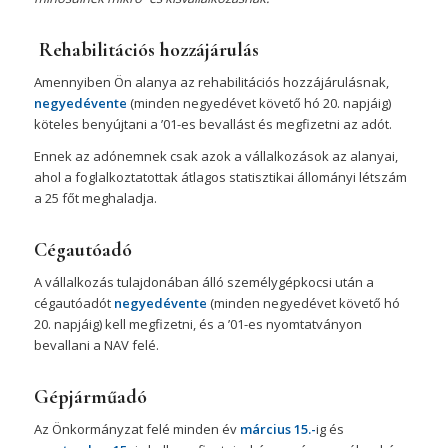
Rehabilitációs hozzájárulás
Amennyiben Ön alanya az rehabilitációs hozzájárulásnak,
negyedévente
(minden negyedévet követő hó 20. napjáig)
köteles benyújtani a ’01-es bevallást és megfizetni az adót.
Ennek az adónemnek csak azok a vállalkozások az alanyai,
ahol a foglalkoztatottak átlagos statisztikai állományi létszám
a 25 főt meghaladja.
Cégautóadó
A vállalkozás tulajdonában álló személygépkocsi után a
cégautóadót
negyedévente
(minden negyedévet követő hó
20. napjáig) kell megfizetni, és a ’01-es nyomtatványon
bevallani a NAV felé.
Gépjárműadó
Az Önkormányzat felé minden év
március 15.-
ig és