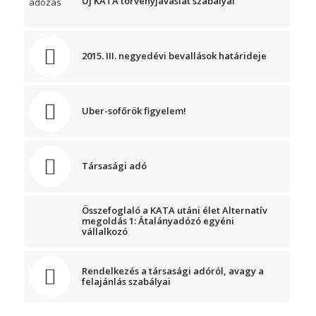
Új KATA törvényjavaslat szabályai
2015. III. negyedévi bevallások határideje
Uber-sofőrök figyelem!
Társasági adó
Összefoglaló a KATA utáni élet Alternatív
megoldás 1: Átalányadózó egyéni
vállalkozó
Rendelkezés a társasági adóról, avagy a
felajánlás szabályai