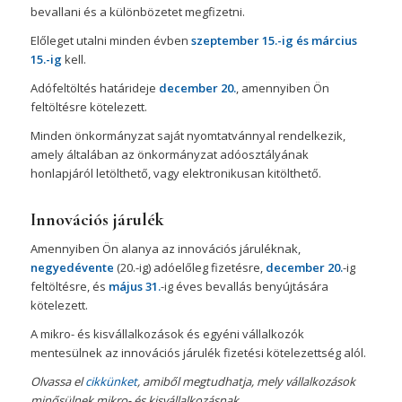
bevallani és a különbözetet megfizetni.
Előleget utalni minden évben
szeptember 15.-ig és március
15.-ig
kell.
Adófeltöltés határideje
december 20.
, amennyiben Ön
feltöltésre kötelezett.
Minden önkormányzat saját nyomtatvánnyal rendelkezik,
amely általában az önkormányzat adóosztályának
honlapjáról letölthető, vagy elektronikusan kitölthető.
Innovációs járulék
Amennyiben Ön alanya az innovációs járuléknak,
negyedévente
(20.-ig) adóelőleg fizetésre,
december 20.
-ig
feltöltésre, és
május 31.
-ig éves bevallás benyújtására
kötelezett.
A mikro- és kisvállalkozások és egyéni vállalkozók
mentesülnek az innovációs járulék fizetési kötelezettség alól.
Olvassa el
cikkünket
, amiből megtudhatja, mely vállalkozások
minősülnek mikro- és kisvállalkozásnak.