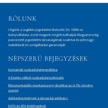
RÓLUNK
Cégünk a LegitiMo Jogvédelmi Biztosító Zrt. 100%-os
leányvállalata, ezzel magunk mögött tudhatjuk Magyarország
piacvezető jogvédelmi társaságának szakmai és pénzügyi
stabilitását és szolgáltatási garanciáját
NÉPSZERŰ BEJEGYZÉSEK
Kismamák szabadságmegváltása
A fizetés nélküli szabadság tudnivalói
Részmunkaidős munkaviszony járulékai az új Tbj. törvény
szerint
Adókedvezmények a társasági adóban I.
KATA és ÁFA értékhatárok