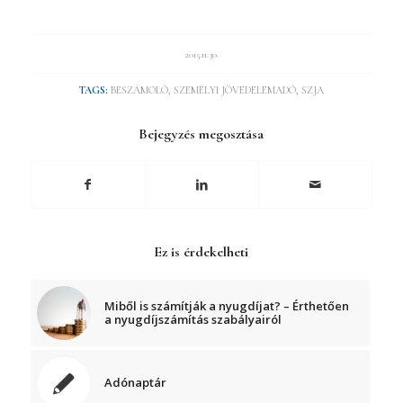
2015.11.30.
TAGS:
BESZÁMOLÓ
,
SZEMÉLYI JÖVEDELEMADÓ
,
SZJA
Bejegyzés megosztása
Ez is érdekelheti
Miből is számítják a nyugdíjat? – Érthetően
a nyugdíjszámítás szabályairól
Adónaptár