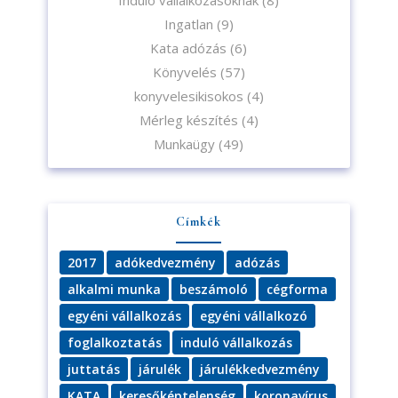
Ingatlan
(9)
Kata adózás
(6)
Könyvelés
(57)
konyvelesikisokos
(4)
Mérleg készítés
(4)
Munkaügy
(49)
Címkék
2017
adókedvezmény
adózás
alkalmi munka
beszámoló
cégforma
egyéni vállalkozás
egyéni vállalkozó
foglalkoztatás
induló vállalkozás
juttatás
járulék
járulékkedvezmény
KATA
keresőképtelenség
koronavírus