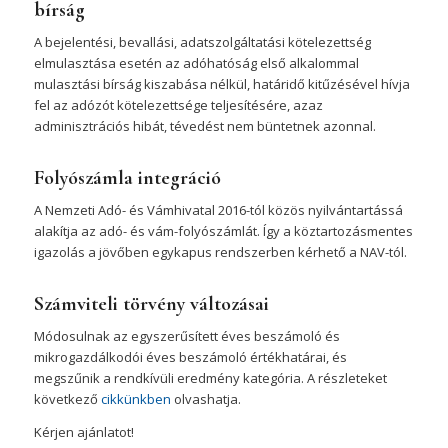
bírság
A bejelentési, bevallási, adatszolgáltatási kötelezettség
elmulasztása esetén az adóhatóság első alkalommal
mulasztási bírság kiszabása nélkül, határidő kitűzésével hívja
fel az adózót kötelezettsége teljesítésére, azaz
adminisztrációs hibát, tévedést nem büntetnek azonnal.
Folyószámla integráció
A Nemzeti Adó- és Vámhivatal 2016-tól közös nyilvántartássá
alakítja az adó- és vám-folyószámlát. Így a köztartozásmentes
igazolás a jövőben egykapus rendszerben kérhető a NAV-tól.
Számviteli törvény változásai
Módosulnak az egyszerűsített éves beszámoló és
mikrogazdálkodói éves beszámoló értékhatárai, és
megszűnik a rendkívüli eredmény kategória. A részleteket
következő
cikkünkben
olvashatja.
Kérjen ajánlatot!