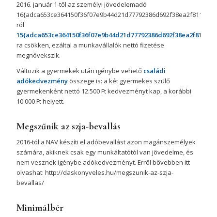
2016. január 1-től az személyi jövedelemadó
16{adca653ce364150f36f07e9b44d21d77792386d692f38ea2f81165016
ról
15{adca653ce364150f36f07e9b44d21d77792386d692f38ea2f8116501
ra csökken, ezáltal a munkavállalók nettó fizetése
megnövekszik.
Változik a gyermekek után igénybe vehető
családi
adókedvezmény
összege is: a két gyermekes szülő
gyermekenként nettó 12.500 Ft kedvezményt kap, a korábbi
10.000 Ft helyett.
Megszűnik az szja-bevallás
2016-tól a NAV készíti el adóbevallást azon magánszemélyek
számára, akiknek csak egy munkáltatótól van jövedelme, és
nem vesznek igénybe adókedvezményt. Erről bővebben itt
olvashat: http://daskonyveles.hu/megszunik-az-szja-
bevallas/
Minimálbér