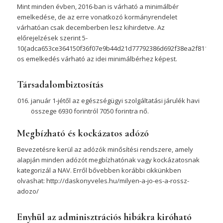
Mint minden évben, 2016-ban is várható a minimálbér
emelkedése, de az erre vonatkozó kormányrendelet
várhatóan csak decemberben lesz kihirdetve. Az
előrejelzések szerint 5-
10{adca653ce364150f36f07e9b44d21d77792386d692f38ea2f81165016
os emelkedés várható az idei minimálbérhez képest.
Társadalombiztosítás
január 1-jétől az egészségügyi szolgáltatási járulék havi
összege 6930 forintról 7050 forintra nő.
Megbízható és kockázatos adózó
Bevezetésre kerül az adózók minősítési rendszere, amely
alapján minden adózót megbízhatónak vagy kockázatosnak
kategorizál a NAV. Erről bővebben korábbi cikkünkben
olvashat: http://daskonyveles.hu/milyen-a-jo-es-a-rossz-
adozo/
Enyhül az adminisztrációs hibákra kiróható