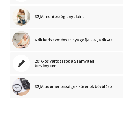
SZJA mentesség anyaként
Nők kedvezményes nyugdíja – A „Nők 40”
2016-os változások a Számviteli
törvényben
SZJA adómentességek körének bővülése