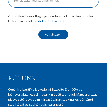
A feliratkozással elfogadja az adatvédelmi tájékoztatónkat.
Elolvasom az
Adatvédelmi tájékoztatót.
Feliratkozom
Iratkozzon fel hírlevelünkre!
RÓLUNK
Cégünk a LegitiMo Jogvédelmi Biztosító Zrt. 100%-os
leányvállalata, ezzel magunk mögött tudhatjuk Magyarország
piacvezető jogvédelmi társaságának szakmai és pénzügyi
stabilitását és szolgáltatási garanciáját