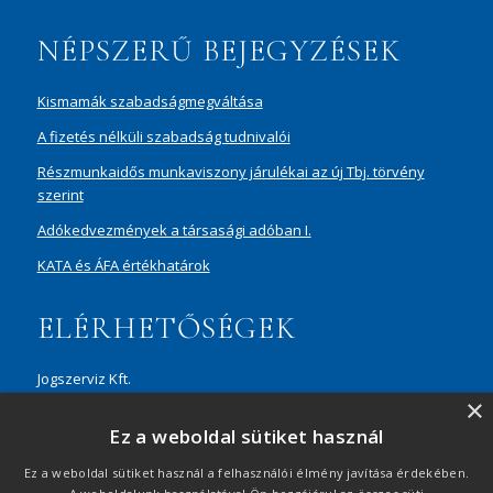
A feliratkozással elfogadja az adatvédelmi tájékoztatónkat. Elolvasom
az
Adatvédelmi tájékoztatót.
NÉPSZERŰ BEJEGYZÉSEK
Feliratkozom
Kismamák szabadságmegváltása
A fizetés nélküli szabadság tudnivalói
Részmunkaidős munkaviszony járulékai az új Tbj. törvény
szerint
Adókedvezmények a társasági adóban I.
KATA és ÁFA értékhatárok
ELÉRHETŐSÉGEK
Jogszerviz Kft.
×
1087 Budapest, Hungária körút 30/A, 8. em. Aréna Business
Ez a weboldal sütiket használ
Campus
+36 20 429 0716
Ez a weboldal sütiket használ a felhasználói élmény javítása érdekében.