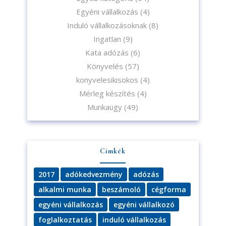
Egyéni vállalkozás
(4)
Induló vállalkozásoknak
(8)
Ingatlan
(9)
Kata adózás
(6)
Könyvelés
(57)
konyvelesikisokos
(4)
Mérleg készítés
(4)
Munkaügy
(49)
Címkék
2017
adókedvezmény
adózás
alkalmi munka
beszámoló
cégforma
egyéni vállalkozás
egyéni vállalkozó
foglalkoztatás
induló vállalkozás