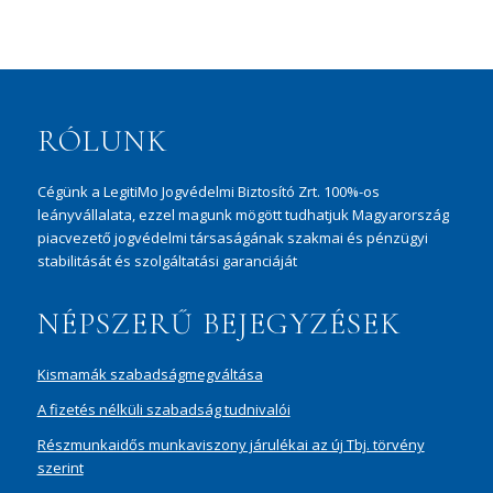
RÓLUNK
Cégünk a LegitiMo Jogvédelmi Biztosító Zrt. 100%-os
leányvállalata, ezzel magunk mögött tudhatjuk Magyarország
piacvezető jogvédelmi társaságának szakmai és pénzügyi
stabilitását és szolgáltatási garanciáját
NÉPSZERŰ BEJEGYZÉSEK
Kismamák szabadságmegváltása
A fizetés nélküli szabadság tudnivalói
Részmunkaidős munkaviszony járulékai az új Tbj. törvény
szerint