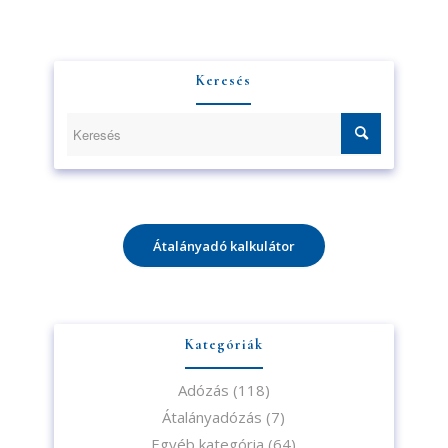
Keresés
Átalányadó kalkulátor
Kategóriák
Adózás
(118)
Átalányadózás
(7)
Egyéb kategória
(64)