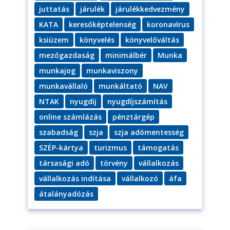
juttatás
járulék
járulékkedvezmény
KATA
keresőképtelenség
koronavírus
ksiüzem
könyvelés
könyvelőváltás
mezőgazdaság
minimálbér
Munka
munkajog
munkaviszony
munkavállaló
munkáltató
NAV
NTAK
nyugdíj
nyugdíjszámítás
online számlázás
pénztárgép
szabadság
szja
szja adómentesség
SZÉP-kártya
turizmus
támogatás
társasági adó
törvény
vállalkozás
vállalkozás indítása
vállalkozó
áfa
átalányadózás