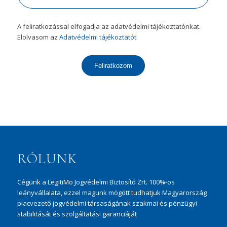
A feliratkozással elfogadja az adatvédelmi tájékoztatónkat.
Elolvasom az
Adatvédelmi tájékoztatót.
Feliratkozom
RÓLUNK
Cégünk a LegitiMo Jogvédelmi Biztosító Zrt. 100%-os
leányvállalata, ezzel magunk mögött tudhatjuk Magyarország
piacvezető jogvédelmi társaságának szakmai és pénzügyi
stabilitását és szolgáltatási garanciáját