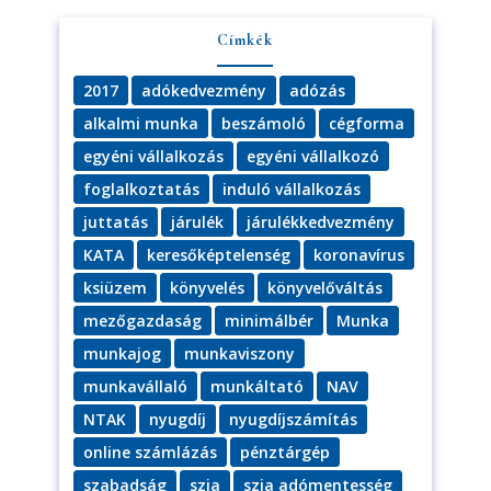
Címkék
2017
adókedvezmény
adózás
alkalmi munka
beszámoló
cégforma
egyéni vállalkozás
egyéni vállalkozó
foglalkoztatás
induló vállalkozás
juttatás
járulék
járulékkedvezmény
KATA
keresőképtelenség
koronavírus
ksiüzem
könyvelés
könyvelőváltás
mezőgazdaság
minimálbér
Munka
munkajog
munkaviszony
munkavállaló
munkáltató
NAV
NTAK
nyugdíj
nyugdíjszámítás
online számlázás
pénztárgép
szabadság
szja
szja adómentesség