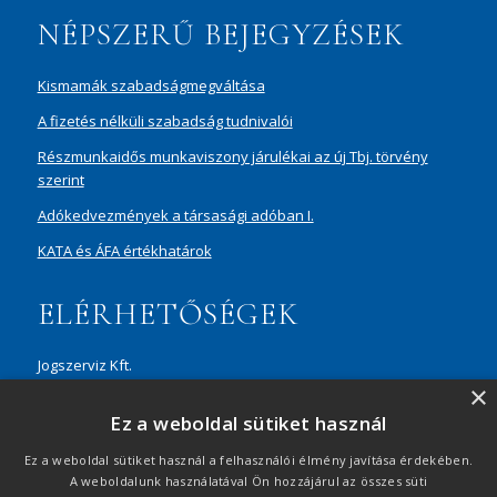
NÉPSZERŰ BEJEGYZÉSEK
Kismamák szabadságmegváltása
A fizetés nélküli szabadság tudnivalói
Részmunkaidős munkaviszony járulékai az új Tbj. törvény
szerint
Adókedvezmények a társasági adóban I.
KATA és ÁFA értékhatárok
ELÉRHETŐSÉGEK
Jogszerviz Kft.
×
1087 Budapest, Hungária körút 30/A, 8. em. Aréna Business
Ez a weboldal sütiket használ
Campus
+36 20 429 0716
Ez a weboldal sütiket használ a felhasználói élmény javítása érdekében.
A weboldalunk használatával Ön hozzájárul az összes süti
ertekesites@jogszerviz.hu