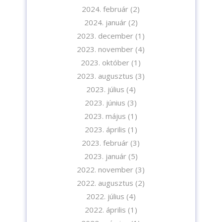
2024. február
(2)
2024. január
(2)
2023. december
(1)
2023. november
(4)
2023. október
(1)
2023. augusztus
(3)
2023. július
(4)
2023. június
(3)
2023. május
(1)
2023. április
(1)
2023. február
(3)
Iratkozzon fel hírlevelünkre!
2023. január
(5)
2022. november
(3)
2022. augusztus
(2)
2022. július
(4)
2022. április
(1)
A feliratkozással elfogadja az adatvédelmi tájékoztatónkat. Elolvasom