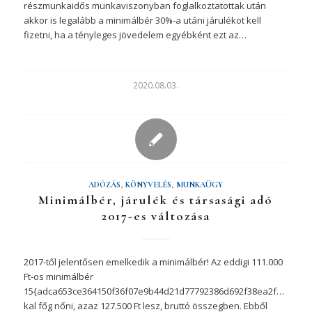
részmunkaidős munkaviszonyban foglalkoztatottak után
akkor is legalább a minimálbér 30%-a utáni járulékot kell
fizetni, ha a tényleges jövedelem egyébként ezt az…
2020.08.03.
ADÓZÁS
,
KÖNYVELÉS
,
MUNKAÜGY
Minimálbér, járulék és társasági adó
2017-es változása
2017-től jelentősen emelkedik a minimálbér! Az eddigi 111.000
Ft-os minimálbér
15{adca653ce364150f36f07e9b44d21d77792386d692f38ea2f81165016
kal főg nőni, azaz 127.500 Ft lesz, bruttó összegben. Ebből