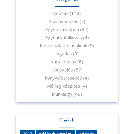
Adózás
(118)
Átalányadózás
(7)
Egyéb kategória
(64)
Egyéni vállalkozás
(4)
Induló vállalkozásoknak
(8)
Ingatlan
(9)
Kata adózás
(6)
Könyvelés
(57)
konyvelesikisokos
(4)
Mérleg készítés
(4)
Munkaügy
(49)
Címkék
2017
adókedvezmény
adózás