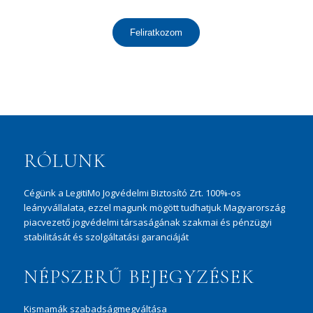
Feliratkozom
RÓLUNK
Cégünk a LegitiMo Jogvédelmi Biztosító Zrt. 100%-os
leányvállalata, ezzel magunk mögött tudhatjuk Magyarország
piacvezető jogvédelmi társaságának szakmai és pénzügyi
stabilitását és szolgáltatási garanciáját
NÉPSZERŰ BEJEGYZÉSEK
Kismamák szabadságmegváltása