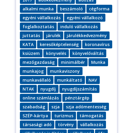
alkalmi munka
beszámoló
cégforma
egyéni vállalkozás
egyéni vállalkozó
foglalkoztatás
induló vállalkozás
juttatás
járulék
járulékkedvezmény
KATA
keresőképtelenség
koronavírus
ksiüzem
könyvelés
könyvelőváltás
mezőgazdaság
minimálbér
Munka
munkajog
munkaviszony
munkavállaló
munkáltató
NAV
NTAK
nyugdíj
nyugdíjszámítás
online számlázás
pénztárgép
szabadság
szja
szja adómentesség
SZÉP-kártya
turizmus
támogatás
társasági adó
törvény
vállalkozás