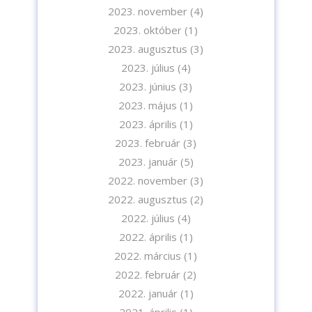
2023. november
(4)
2023. október
(1)
2023. augusztus
(3)
2023. július
(4)
2023. június
(3)
2023. május
(1)
2023. április
(1)
2023. február
(3)
2023. január
(5)
Iratkozzon fel hírlevelünkre!
2022. november
(3)
2022. augusztus
(2)
2022. július
(4)
2022. április
(1)
2022. március
(1)
2022. február
(2)
A feliratkozással elfogadja az adatvédelmi tájékoztatónkat. Elolvasom
2022. január
(1)
az
Adatvédelmi tájékoztatót.