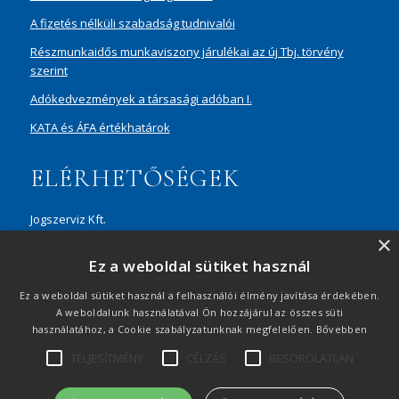
A fizetés nélküli szabadság tudnivalói
Részmunkaidős munkaviszony járulékai az új Tbj. törvény
szerint
Adókedvezmények a társasági adóban I.
KATA és ÁFA értékhatárok
ELÉRHETŐSÉGEK
Jogszerviz Kft.
×
1087 Budapest, Hungária körút 30/A, 8. em. Aréna Business
Ez a weboldal sütiket használ
Campus
+36 20 429 0716
Ez a weboldal sütiket használ a felhasználói élmény javítása érdekében.
A weboldalunk használatával Ön hozzájárul az összes süti
ertekesites@jogszerviz.hu
használatához, a Cookie szabályzatunknak megfelelően.
Bővebben
TELJESÍTMÉNY
CÉLZÁS
BESOROLATLAN
Adatvédelmi tájékoztató
|
Visszaélés-bejelentés
|
Oldaltérkép
|
© 2021 Minden jog fenntartva