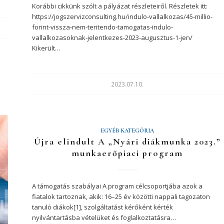
Korábbi cikkünk szólt a pályázat részleteiről. Részletek itt:
https://jogszervizconsulting.hu/indulo-vallalkozas/45-millio-
forint-vissza-nem-teritendo-tamogatas-indulo-
vallalkozasoknak-jelentkezes-2023-augusztus-1-jen/
Kikerült…
2023.07.10.
EGYÉB KATEGÓRIA
Iratkozzon fel hír
Újra elindult A „Nyári diákmunka 2023.”
munkaerőpiaci program
A támogatás szabályai A program célcsoportjába azok a
fiatalok tartoznak, akik: 16–25 év közötti nappali tagozaton
tanuló diákok[1], szolgáltatást kérőként kérték
A feliratkozással elfogadja az adatvé
nyilvántartásba vételüket és foglalkoztatásra…
Elolvasom az
Adatvédelmi t