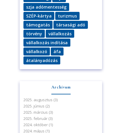
szja adómentesség
SZÉP-kártya
turizmus
támogatás
társasági adó
törvény
vállalkozás
vállalkozás indítása
vállalkozó
áfa
átalányadózás
Archívum
2025. augusztus
(3)
2025. június
(2)
2025. március
(3)
2025. február
(3)
2024. október
(1)
2024. május
(1)