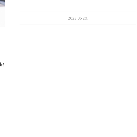
Feliratkozom
2023.06.20.
ő
k!