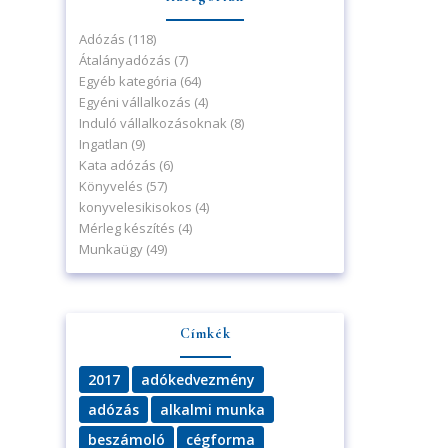
Adózás
(118)
Átalányadózás
(7)
Egyéb kategória
(64)
Egyéni vállalkozás
(4)
Induló vállalkozásoknak
(8)
Ingatlan
(9)
Kata adózás
(6)
Könyvelés
(57)
konyvelesikisokos
(4)
Mérleg készítés
(4)
Munkaügy
(49)
Címkék
2017
adókedvezmény
adózás
alkalmi munka
beszámoló
cégforma