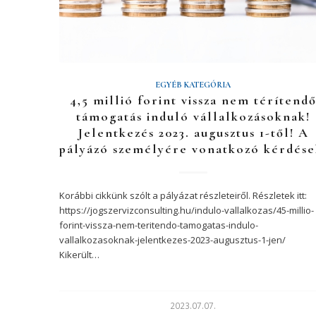
EGYÉB KATEGÓRIA
4,5 millió forint vissza nem térítend
támogatás induló vállalkozásoknak!
Jelentkezés 2023. augusztus 1-től! A
pályázó személyére vonatkozó kérdése
Korábbi cikkünk szólt a pályázat részleteiről. Részletek itt:
https://jogszervizconsulting.hu/indulo-vallalkozas/45-millio-
forint-vissza-nem-teritendo-tamogatas-indulo-
vallalkozasoknak-jelentkezes-2023-augusztus-1-jen/
Kikerült…
2023.07.07.