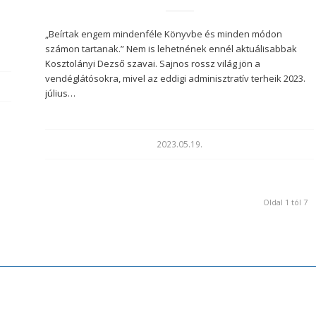
„Beírtak engem mindenféle Könyvbe és minden módon
számon tartanak.” Nem is lehetnének ennél aktuálisabbak
Kosztolányi Dezső szavai. Sajnos rossz világ jön a
vendéglátósokra, mivel az eddigi adminisztratív terheik 2023.
július…
2023.05.19.
Oldal 1 tól 7