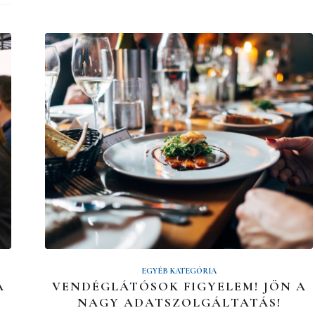
EGYÉB KATEGÓRIA
A
VENDÉGLÁTÓSOK FIGYELEM! JÖN A
NAGY ADATSZOLGÁLTATÁS!