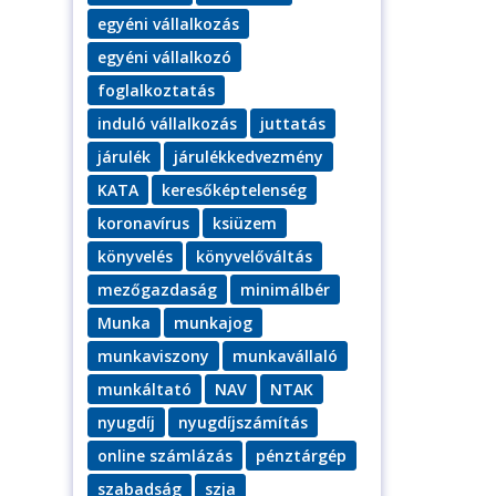
egyéni vállalkozás
egyéni vállalkozó
foglalkoztatás
induló vállalkozás
juttatás
járulék
járulékkedvezmény
KATA
keresőképtelenség
koronavírus
ksiüzem
könyvelés
könyvelőváltás
mezőgazdaság
minimálbér
Munka
munkajog
munkaviszony
munkavállaló
munkáltató
NAV
NTAK
nyugdíj
nyugdíjszámítás
online számlázás
pénztárgép
szabadság
szja