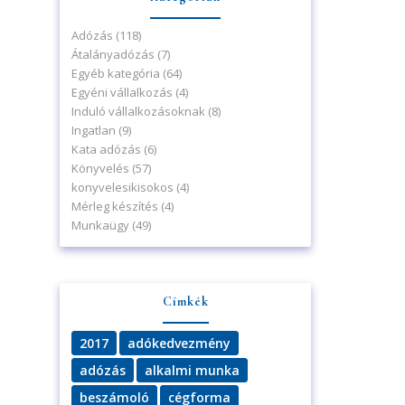
Adózás
(118)
Átalányadózás
(7)
Egyéb kategória
(64)
Egyéni vállalkozás
(4)
Induló vállalkozásoknak
(8)
Ingatlan
(9)
Kata adózás
(6)
Könyvelés
(57)
konyvelesikisokos
(4)
Mérleg készítés
(4)
Munkaügy
(49)
Címkék
2017
adókedvezmény
adózás
alkalmi munka
beszámoló
cégforma