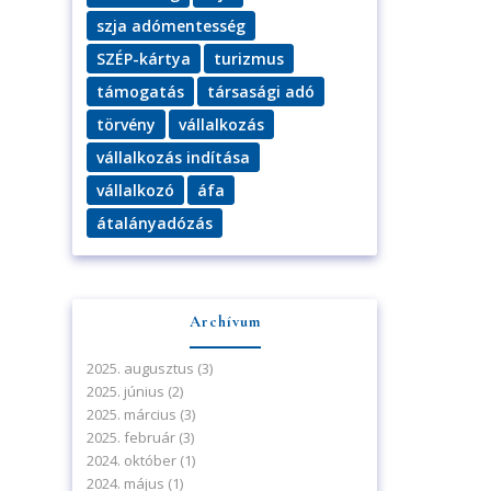
szja adómentesség
SZÉP-kártya
turizmus
támogatás
társasági adó
törvény
vállalkozás
vállalkozás indítása
vállalkozó
áfa
átalányadózás
Archívum
2025. augusztus
(3)
2025. június
(2)
2025. március
(3)
2025. február
(3)
2024. október
(1)
2024. május
(1)