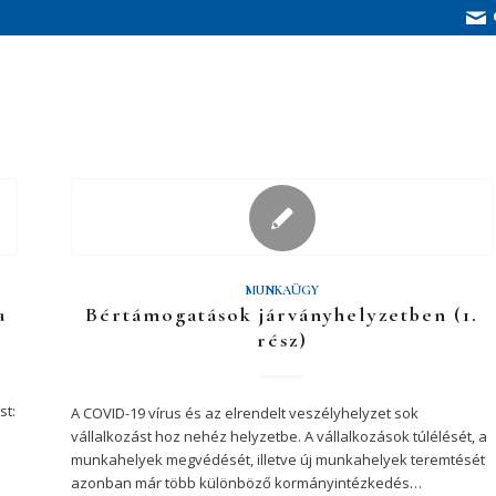
MUNKAÜGY
a
Bértámogatások járványhelyzetben (1.
rész)
st:
A COVID-19 vírus és az elrendelt veszélyhelyzet sok
vállalkozást hoz nehéz helyzetbe. A vállalkozások túlélését, a
munkahelyek megvédését, illetve új munkahelyek teremtését
azonban már több különböző kormányintézkedés…