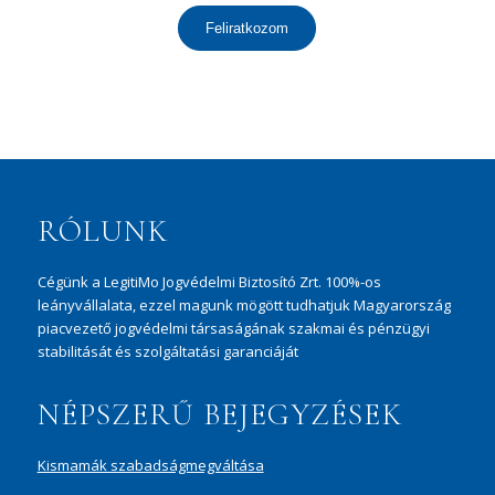
Feliratkozom
RÓLUNK
Cégünk a LegitiMo Jogvédelmi Biztosító Zrt. 100%-os
leányvállalata, ezzel magunk mögött tudhatjuk Magyarország
piacvezető jogvédelmi társaságának szakmai és pénzügyi
stabilitását és szolgáltatási garanciáját
NÉPSZERŰ BEJEGYZÉSEK
Kismamák szabadságmegváltása