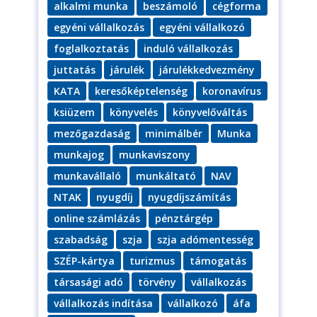
alkalmi munka
beszámoló
cégforma
egyéni vállalkozás
egyéni vállalkozó
foglalkoztatás
induló vállalkozás
juttatás
járulék
járulékkedvezmény
KATA
keresőképtelenség
koronavírus
ksiüzem
könyvelés
könyvelőváltás
mezőgazdaság
minimálbér
Munka
munkajog
munkaviszony
munkavállaló
munkáltató
NAV
NTAK
nyugdíj
nyugdíjszámítás
online számlázás
pénztárgép
szabadság
szja
szja adómentesség
SZÉP-kártya
turizmus
támogatás
társasági adó
törvény
vállalkozás
vállalkozás indítása
vállalkozó
áfa