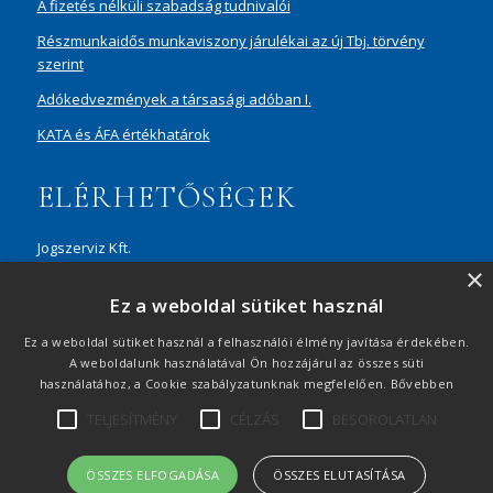
A fizetés nélküli szabadság tudnivalói
Részmunkaidős munkaviszony járulékai az új Tbj. törvény
szerint
Adókedvezmények a társasági adóban I.
KATA és ÁFA értékhatárok
ELÉRHETŐSÉGEK
Jogszerviz Kft.
×
1087 Budapest, Hungária körút 30/A, 8. em. Aréna Business
Ez a weboldal sütiket használ
Campus
+36 20 429 0716
Ez a weboldal sütiket használ a felhasználói élmény javítása érdekében.
A weboldalunk használatával Ön hozzájárul az összes süti
ertekesites@jogszerviz.hu
használatához, a Cookie szabályzatunknak megfelelően.
Bővebben
TELJESÍTMÉNY
CÉLZÁS
BESOROLATLAN
Adatvédelmi tájékoztató
|
Visszaélés-bejelentés
|
Oldaltérkép
|
© 2021 Minden jog fenntartva
ÖSSZES ELFOGADÁSA
ÖSSZES ELUTASÍTÁSA