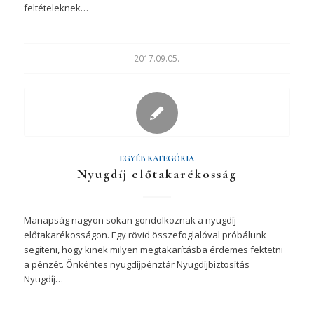
feltételeknek…
2017.09.05.
EGYÉB KATEGÓRIA
Nyugdíj előtakarékosság
Manapság nagyon sokan gondolkoznak a nyugdíj
előtakarékosságon. Egy rövid összefoglalóval próbálunk
segíteni, hogy kinek milyen megtakarításba érdemes fektetni
a pénzét. Önkéntes nyugdíjpénztár Nyugdíjbiztosítás
Nyugdíj…