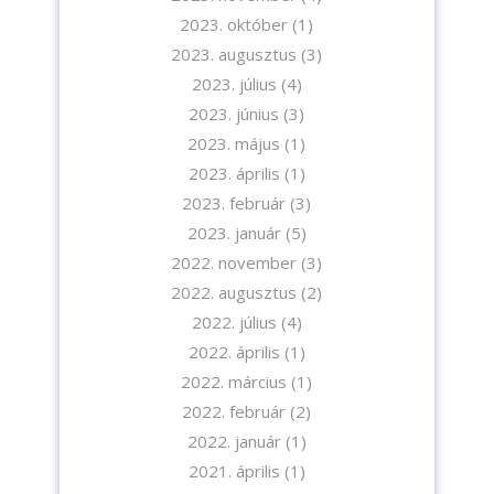
Iratkozzon fel hírlevelünkre!
2023. október
(1)
2023. augusztus
(3)
2023. július
(4)
2023. június
(3)
2023. május
(1)
2023. április
(1)
A feliratkozással elfogadja az adatvédelmi tájékoztatónkat. Elolvasom
2023. február
(3)
az
Adatvédelmi tájékoztatót.
2023. január
(5)
2022. november
(3)
Feliratkozom
2022. augusztus
(2)
2022. július
(4)
2022. április
(1)
2022. március
(1)
2022. február
(2)
2022. január
(1)
2021. április
(1)