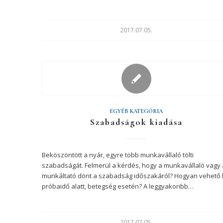
2017.07.05.
EGYÉB KATEGÓRIA
Szabadságok kiadása
Beköszöntött a nyár, egyre több munkavállaló tölti
szabadságát. Felmerül a kérdés, hogy a munkavállaló vagy 
munkáltató dönt a szabadság időszakáról? Hogyan vehető 
próbaidő alatt, betegség esetén? A leggyakoribb…
2017.07.05.