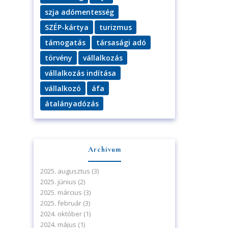
szja adómentesség
SZÉP-kártya
turizmus
támogatás
társasági adó
törvény
vállalkozás
vállalkozás indítása
vállalkozó
áfa
átalányadózás
Archívum
2025. augusztus
(3)
2025. június
(2)
2025. március
(3)
2025. február
(3)
2024. október
(1)
2024. május
(1)