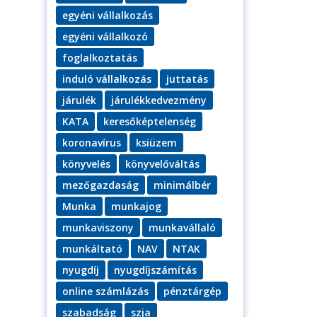
egyéni vállalkozás
egyéni vállalkozó
foglalkoztatás
induló vállalkozás
juttatás
járulék
járulékkedvezmény
KATA
keresőképtelenség
koronavírus
ksiüzem
könyvelés
könyvelőváltás
mezőgazdaság
minimálbér
Munka
munkajog
munkaviszony
munkavállaló
munkáltató
NAV
NTAK
nyugdíj
nyugdíjszámítás
online számlázás
pénztárgép
szabadság
szja