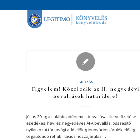
ADÓZÁS
Figyelem! Közeledik az II. negyedévi
bevallások határideje!
Július 20.-ig az alábbi adónemek bevallása, illetve fizetése
esedékes: havi és negyedéves ÁFA bevallás, összesítő
nyilatkozat társasági adó előleg innovációs járulék előleg
cégautóadó rehabilitációs hozzájárulás …