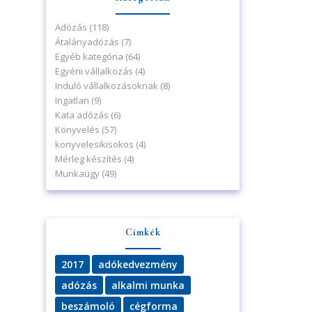
Adózás
(118)
Átalányadózás
(7)
Egyéb kategória
(64)
Egyéni vállalkozás
(4)
Induló vállalkozásoknak
(8)
Ingatlan
(9)
Kata adózás
(6)
Könyvelés
(57)
konyvelesikisokos
(4)
Mérleg készítés
(4)
Munkaügy
(49)
Címkék
2017
adókedvezmény
adózás
alkalmi munka
beszámoló
cégforma