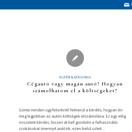
EGYÉB KATEGÓRIA
Cégautó vagy magán autó? Hogyan
számolhatom el a költségeket?
Szinte minden ügyfelünknél felmerül a kérdés, hogyan éri
meg legjobban az autós költségek elszámolása. Ez egy elég
összetett kérdés, hiszen át kell gondolni a felhasználói
szokásokat (mennyit autózik, ezen belül üzleti…