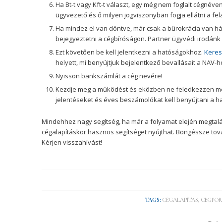
Ha Bt-t vagy Kft-t választ, egy még nem foglalt cégnéven 
ügyvezető és ő milyen jogviszonyban fogja ellátni a felad
Ha mindez el van döntve, már csak a bürokrácia van hát
bejegyeztetni a cégbíróságon. Partner ügyvédi irodánk 
Ezt követően be kell jelentkezni a hatóságokhoz.
Keres
helyett, mi benyújtjuk bejelentkező bevallásait a NAV
Nyisson bankszámlát a cég nevére!
Kezdje meg a működést és eközben ne feledkezzen meg
jelentéseket és éves beszámolókat kell benyújtani a h
Mindehhez nagy segítség, ha már a folyamat elején megtalá
cégalapításkor hasznos segítséget nyújthat. Böngéssze to
Kérjen visszahívást!
TAGS:
CÉGALAPÍTÁS
,
CÉGFO