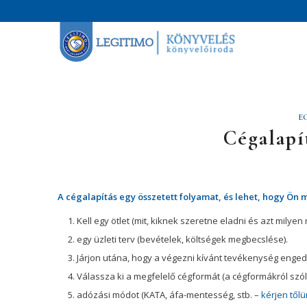
E
Cégalapí
A cégalapítás egy összetett folyamat, és lehet, hogy Ön m
Kell egy ötlet (mit, kiknek szeretne eladni és azt milye
egy üzleti terv (bevételek, költségek megbecslése).
Járjon utána, hogy a végezni kívánt tevékenység engedé
Válassza ki a megfelelő cégformát (a cégformákról szó
adózási módot (KATA, áfa-mentesség, stb. –
kérjen től