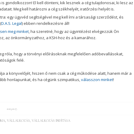
is gondolkozzon! El kell dönteni, kik lesznek a cég tulajdonosai, ki lesz az
atait. Meg kell határozni a cég székhelyét, iratőrzési helyét is.
ra: egy ügyvéd segítségével meg kell írni a társasági szerződést, és
(
D.A.S. Legal
) ebben rendelkezésre áll!
sen meg minket
, ha szeretné, hogy az ügyintézést elvégezzük Ön
-hoz, az önkormányzathoz, a KSH-hoz és a kamarához.
 róla, hogy a törvényi előírásoknak megfelelően adóbevallásokat,
atóságok felé.
lja a könyvelőjét, hiszen ő nem csak a cég működése alatt, hanem már a
vább honlapunkat, és ha cégünk szimpatikus,
válasszon minket
!
2015.11.17.
RMA
,
VÁLLALKOZÁS
,
VÁLLALKOZÁS INDÍTÁSA