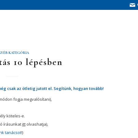
GYÉB KATEGÓRIA
tás 10 lépésben
ég csak az ötletig jutott el. Segítünk, hogyan tovább!
n módon fogja megvalósítani),
ly köteles-e.
ló írásunkat
itt
olvashatja),
ünk tanácsot
!)