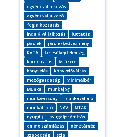
egyéni vállalkozás
egyéni vállalkozó
foglalkoztatás
induló vállalkozás
juttatás
járulék
járulékkedvezmény
KATA
keresőképtelenség
koronavírus
ksiüzem
könyvelés
könyvelőváltás
mezőgazdaság
minimálbér
Munka
munkajog
munkaviszony
munkavállaló
munkáltató
NAV
NTAK
nyugdíj
nyugdíjszámítás
online számlázás
pénztárgép
szabadság
szja