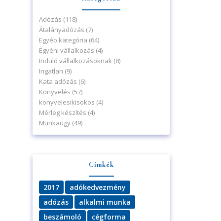
Adózás
(118)
Átalányadózás
(7)
Egyéb kategória
(64)
Egyéni vállalkozás
(4)
Induló vállalkozásoknak
(8)
Ingatlan
(9)
Kata adózás
(6)
Könyvelés
(57)
konyvelesikisokos
(4)
Mérleg készítés
(4)
Munkaügy
(49)
Címkék
2017
adókedvezmény
adózás
alkalmi munka
beszámoló
cégforma