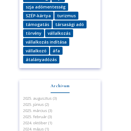
szja adómentesség
SZÉP-kártya
turizmus
támogatás
társasági adó
törvény
vállalkozás
vállalkozás indítása
vállalkozó
áfa
átalányadózás
Archívum
2025. augusztus
(3)
2025. június
(2)
2025. március
(3)
2025. február
(3)
2024. október
(1)
2024. május
(1)