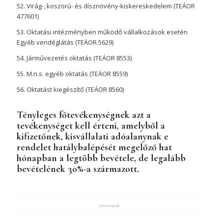
52. Virág-, koszorú- és dísznövény-kiskereskedelem (TEÁOR
477601)
53. Oktatási intézményben működő vállalkozások esetén
Egyéb vendéglátás (TEÁOR 5629)
54. Járművezetés oktatás (TEÁOR 8553)
55. M.n.s. egyéb oktatás (TEÁOR 8559)
56. Oktatást kiegészítő (TEÁOR 8560)
Tényleges főtevékenységnek azt a
tevékenységet kell érteni, amelyből a
kifizetőnek, kisvállalati adóalanynak e
rendelet hatálybalépését megelőző hat
hónapban a legtöbb bevétele, de legalább
bevételének 30%-a származott.
2021.04.06.