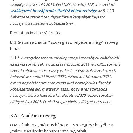
szakképzésről szóló 2019. évi LXXX. törvény 128. §-a szerinti
szakképzési hozzájárulás fizetési kötelezettsége
az 5. § (1)
bekezdése szerinti tényleges főtevékenységet folytató
hozzájárulás fizetésre kötelezettnek.
Rehabilitációs hozzájárulás
b) 3. §-ában a „három” szövegrész helyébe a „négy” szöveg,
tehát:
3. § * A megváltozott munkaképességű személyek ellátásairól
és egyes törvények módosításáról szóló 2011. évi CXCI. törvény
szerint rehabilitációs hozzájárulás fizetésre kötelezett 5. § (1)
bekezdése szerinti kifizető 2020. évben két hónapra, 2021.
évben négy hónapra arányosan jutó hozzájárulás-fizetési
kötelezettség alól mentesül, azzal, hogy a rehabilitációs
hozzájárulásra a fizetésre kötelezett a 2020. évben további
előleget és a 2021. év első negyedévére előleget nem fizet.
KATA adómentesség
c) 4/A. §-ában a „március hónapra” szövegrész helyébe a
„március és április hónapra” szöveg, tehát: