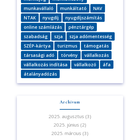
munkavállaló
munkáltató
NAV
NTAK
nyugdíj
nyugdíjszámítás
online számlázás
pénztárgép
szabadság
szja
szja adómentesség
SZÉP-kártya
turizmus
támogatás
társasági adó
törvény
vállalkozás
vállalkozás indítása
vállalkozó
áfa
átalányadózás
Archívum
2025. augusztus
(3)
2025. június
(2)
2025. március
(3)