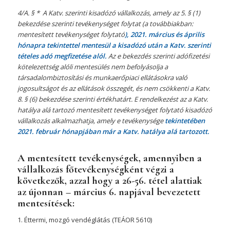
4/A. § * A Katv. szerinti kisadózó vállalkozás, amely az 5. § (1)
bekezdése szerinti tevékenységet folytat (a továbbiakban:
mentesített tevékenységet folytató
), 2021. március és április
hónapra tekintettel mentesül a kisadózó után a Katv. szerinti
tételes adó megfizetése alól.
Az e bekezdés szerinti adófizetési
kötelezettség alóli mentesülés nem befolyásolja a
társadalombiztosítási és munkaerőpiaci ellátásokra való
jogosultságot és az ellátások összegét, és nem csökkenti a Katv.
8. § (6) bekezdése szerinti értékhatárt. E rendelkezést az a Katv.
hatálya alá tartozó mentesített tevékenységet folytató kisadózó
vállalkozás alkalmazhatja, amely e tevékenysége
tekintetében
2021. február hónapjában már a Katv. hatálya alá tartozott.
A mentesített tevékenységek, amennyiben a
vállalkozás főtevékenységként végzi a
következők, azzal hogy a 26-56. tétel alattiak
az újonnan – március 6. napjával bevezetett
mentesítések:
1. Éttermi, mozgó vendéglátás (TEÁOR 5610)