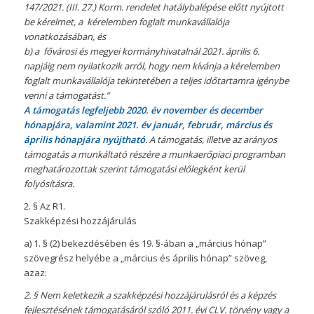
147/2021. (III. 27.) Korm. rendelet hatálybalépése előtt nyújtott
be kérelmet, a kérelemben foglalt munkavállalója
vonatkozásában, és
b) a fővárosi és megyei kormányhivatalnál 2021. április 6.
napjáig nem nyilatkozik arról, hogy nem kívánja a kérelemben
foglalt munkavállalója tekintetében a teljes időtartamra igénybe
venni a támogatást.”
A támogatás legfeljebb 2020. év november és december
hónapjára, valamint 2021. év január, február, március és
április hónapjára nyújtható
. A támogatás, illetve az arányos
támogatás a munkáltató részére a munkaerőpiaci programban
meghatározottak szerint támogatási előlegként kerül
folyósításra.
2. § Az R1.
Szakképzési hozzájárulás
a) 1. § (2) bekezdésében és 19. §-ában a „március hónap”
szövegrész helyébe a „március és április hónap” szöveg,
azaz:
2. § Nem keletkezik a szakképzési hozzájárulásról és a képzés
fejlesztésének támogatásáról szóló 2011. évi CLV. törvény vagy a