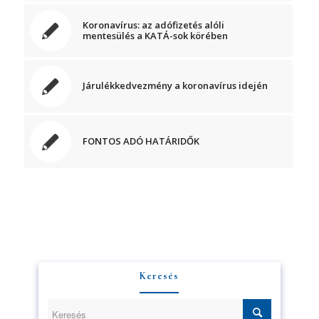
Koronavírus: az adófizetés alóli
mentesülés a KATÁ-sok körében
Járulékkedvezmény a koronavírus idején
Iratkozzon fel hírlevelünkre!
FONTOS ADÓ HATÁRIDŐK
A feliratkozással elfogadja az adatvédelmi tájékoztatónkat. Elolvasom
az
Adatvédelmi tájékoztatót.
Feliratkozom
Keresés