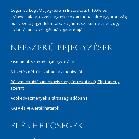
Cégünk a LegitiMo Jogvédelmi Biztosító Zrt. 100%-os
leányvállalata, ezzel magunk mögött tudhatjuk Magyarország
piacvezető jogvédelmi társaságának szakmai és pénzügyi
stabilitását és szolgáltatási garanciáját
NÉPSZERŰ BEJEGYZÉSEK
Kismamák szabadságmegváltása
A fizetés nélküli szabadság tudnivalói
Részmunkaidős munkaviszony járulékai az új Tbj. törvény
szerint
Adókedvezmények a társasági adóban I.
KATA és ÁFA értékhatárok
ELÉRHETŐSÉGEK