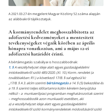
A 2021.03.27-én megjelent Magyar Közlöny 52.száma alapján
az alábbiakról tájékoztatjuk.
A kormányrendelet meghosszabbította az
adófizetési kedvezményeket a mentesített
tevékenységeket végzők körében az április
hónapra vonatkozóan, ami a május 12-ei
adófizetési határidőt érinti.
A bértámogatás szabályai is hosszabbodnak:
1. §
A veszélyhelyzet ideje alatt egyes gazdaságvédelmi
intézkedésekről szóló 485/2020. (XI. 10.) Korm. rendelet (a
továbbiakban: R1.) a következő 17/B. §-sal egészül ki:
„17/B. § A 3. alcím szerinti
bértámogatás
a 14. § (5) bekezdése és
a 19. § szerinti teljes időtartamra külön kérelem benyújtása
nélkül – a munkaerőpiaci programban meghatározottak szerint
– meghosszabbodik azon munkaadó esetében, aki
a) a veszélyhelyzet ideje alatt egyes gazdaságvédelmi
intézkedésekről szóló kormányrendeletek módosításáról szóló