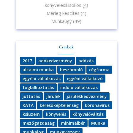
konyvelesikisokos
(4)
Mérleg készítés
(4)
Munkaügy
(49)
Címkék
2017
adókedvezmény
adózás
alkalmi munka
beszámoló
cégforma
egyéni vállalkozás
egyéni vállalkozó
foglalkoztatás
induló vállalkozás
juttatás
járulék
járulékkedvezmény
KATA
keresőképtelenség
koronavírus
ksiüzem
könyvelés
könyvelőváltás
mezőgazdaság
minimálbér
Munka
munkajog
munkaviszony