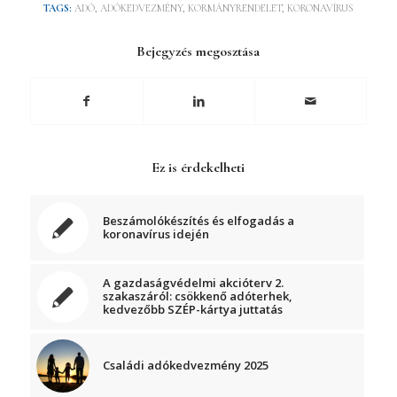
TAGS:
ADÓ
,
ADÓKEDVEZMÉNY
,
KORMÁNYRENDELET
,
KORONAVÍRUS
Bejegyzés megosztása
Ez is érdekelheti
Beszámolókészítés és elfogadás a
koronavírus idején
A gazdaságvédelmi akcióterv 2.
szakaszáról: csökkenő adóterhek,
kedvezőbb SZÉP-kártya juttatás
Családi adókedvezmény 2025