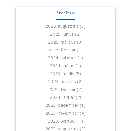
Iratkozzon fel hírlevelünkre!
Archívum
2025. augusztus
(3)
2025. június
(2)
A feliratkozással elfogadja az adatvédelmi tájékoztatónkat. Elolvasom
2025. március
(3)
az
Adatvédelmi tájékoztatót.
2025. február
(3)
2024. október
(1)
Feliratkozom
2024. május
(1)
2024. április
(3)
2024. március
(2)
2024. február
(2)
2024. január
(2)
2023. december
(1)
2023. november
(4)
2023. október
(1)
2023. augusztus
(3)