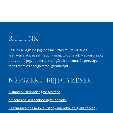
RÓLUNK
Cégünk a LegitiMo Jogvédelmi Biztosító Zrt. 100%-os
leányvállalata, ezzel magunk mögött tudhatjuk Magyarország
piacvezető jogvédelmi társaságának szakmai és pénzügyi
stabilitását és szolgáltatási garanciáját
NÉPSZERŰ BEJEGYZÉSEK
Kismamák szabadságmegváltása
A fizetés nélküli szabadság tudnivalói
Részmunkaidős munkaviszony járulékai az új Tbj. törvény