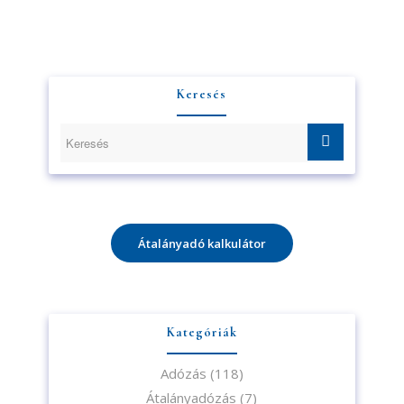
Keresés
Átalányadó kalkulátor
Kategóriák
Adózás
(118)
Átalányadózás
(7)