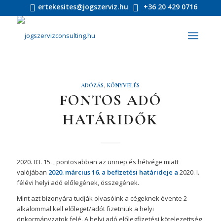
ertekesites@jogszerviz.hu
+36 20 429 0716
ADÓZÁS
,
KÖNYVELÉS
FONTOS ADÓ
HATÁRIDŐK
2020. 03. 15. , pontosabban az ünnep és hétvége miatt
valójában
2020. március 16. a befizetési határideje a
2020. I.
félévi helyi adó előlegének, összegének.
Mint azt bizonyára tudják olvasóink a cégeknek évente 2
alkalommal kell előleget/adót fizetniük a helyi
önkormányzatok felé. A helyi adó előlegfizetési kötelezettség