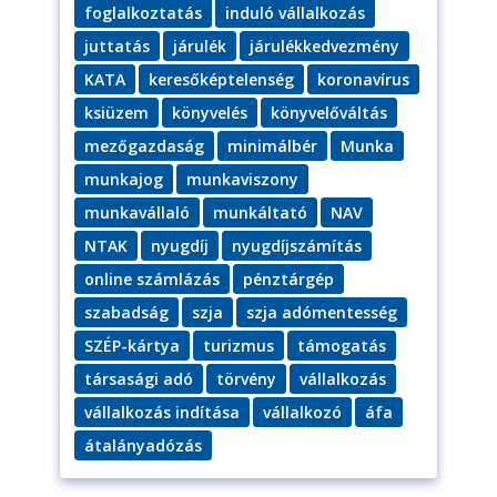
foglalkoztatás
induló vállalkozás
juttatás
járulék
járulékkedvezmény
KATA
keresőképtelenség
koronavírus
ksiüzem
könyvelés
könyvelőváltás
mezőgazdaság
minimálbér
Munka
munkajog
munkaviszony
munkavállaló
munkáltató
NAV
NTAK
nyugdíj
nyugdíjszámítás
online számlázás
pénztárgép
szabadság
szja
szja adómentesség
SZÉP-kártya
turizmus
támogatás
társasági adó
törvény
vállalkozás
vállalkozás indítása
vállalkozó
áfa
átalányadózás