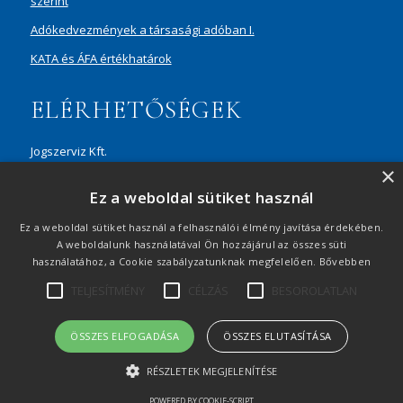
szerint
Adókedvezmények a társasági adóban I.
KATA és ÁFA értékhatárok
ELÉRHETŐSÉGEK
Jogszerviz Kft.
×
1087 Budapest, Hungária körút 30/A, 8. em. Aréna Business
Ez a weboldal sütiket használ
Campus
+36 20 429 0716
Ez a weboldal sütiket használ a felhasználói élmény javítása érdekében.
A weboldalunk használatával Ön hozzájárul az összes süti
ertekesites@jogszerviz.hu
használatához, a Cookie szabályzatunknak megfelelően.
Bővebben
TELJESÍTMÉNY
CÉLZÁS
BESOROLATLAN
Adatvédelmi tájékoztató
|
Visszaélés-bejelentés
|
Oldaltérkép
|
© 2021 Minden jog fenntartva
ÖSSZES ELFOGADÁSA
ÖSSZES ELUTASÍTÁSA
RÉSZLETEK MEGJELENÍTÉSE
POWERED BY COOKIE-SCRIPT