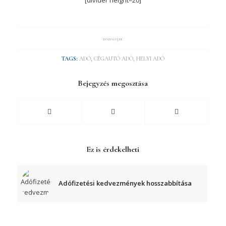
2020.03.11.
TAGS:
ADÓ
,
CÉGAUTÓ ADÓ
,
HELYI ADÓ
Bejegyzés megosztása
Ez is érdekelheti
Adófizetési kedvezmények hosszabbítása