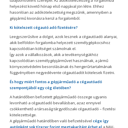
tulajdonosként szerepel. Az adókötelezettség a forgalomba
helyezést követő hónap első napjával jön létre. Ehhez
hasonlóan az adókötelezettség megszűnik, amennyiben a
gépjármű kivonásra kerül a forgalomból.
Ki kötelezett cégautó adó fizetésére?
Leegyszerűsítve a dolgot, azok lesznek a cégautóadó alanyai,
akik belföldön forgalomba helyezett személygépkocsihoz
kapcsolódóan költséget számolnak el.
Így azok a vállalkozások, akik a tevékenységükhöz
kapcsolódóan személygépjárművet használnak, a jármű
környezetvédelmi besorolásának és hengerűrtartalmának
függvényében negyedévente cégautóadót kötelesek fizetni.
És hogy miért fontos a gépjárműadó a cégautóadó
szempontjából egy cég életében?
A határidőben befizetett gépjárműadó összege ugyanis
levonható a cégautóadó bevallásban, azaz ennyivel
csökkenthető a társaság tárgyidőszaki cégautóadó – fizetési
kötelezettsége.
A gépjárműadó határidőben való befizetésével
cége így
autónként sok tízezer forint megtakarítást érhet el
a NAV-