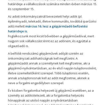
határideje a vállalkozások számára minden évben március 15.
és szeptember 15.
Az adott önkormányzatnál bevezetett helyi adók (pl.
építményadó, telekadó, illetve kommunális, továbbá iparűzési
adó) mellett
március 16. lesz a gépjárműadó befizetési
határideje is.
Foglalkozzunk most kicsit bővebben a gépjárműadóval, mert
nagyon sok vállalkozást érint ez az adónem, és egyúttal a
cégautóadó is.
A belföldi rendszámú gépjárművek adóját szintén az
önkormányzati adóhatóságnak kell megfizetni. A
gépjárműadót annak a személynek kell megfizetnie, aki a
gépjármű-nyilvántartásban, az év első napján tulajdonosként,
illetve üzemeltetőként szerepel. Több tulajdonos esetén,
annak a tulajdonosnak kell az adót megfizetnie, akinek a
neve a forgalmi engedélyben szerepel.
Év közben forgalomba helyezett új gépjármű esetében, az a
személy az adókötelezett, aki a forgalomba helyezés
hónapjának az utolsó napján a nyilvántartásban