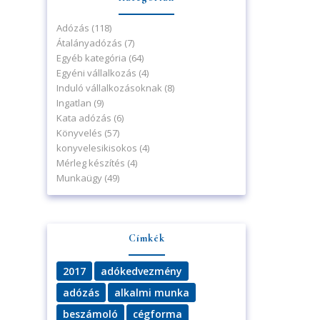
Adózás
(118)
Átalányadózás
(7)
Egyéb kategória
(64)
Egyéni vállalkozás
(4)
Induló vállalkozásoknak
(8)
Ingatlan
(9)
Kata adózás
(6)
Könyvelés
(57)
konyvelesikisokos
(4)
Mérleg készítés
(4)
Munkaügy
(49)
Címkék
2017
adókedvezmény
adózás
alkalmi munka
beszámoló
cégforma