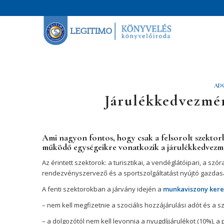
AD
Járulékkedvezmén
Ami nagyon fontos, hogy
csak a felsorolt szekto
működő egységeikre vonatkozik a járulékkedvezm
Az érintett szektorok: a turisztikai, a vendéglátóipari, a szó
rendezvényszervező és a sportszolgáltatást nyújtó gazdas
A fenti szektorokban a járvány idején a
munkaviszony keret
– nem kell megfizetnie a szociális hozzájárulási adót és a s
– a dolgozótól nem kell levonnia a nyugdíjjárulékot (10%), a