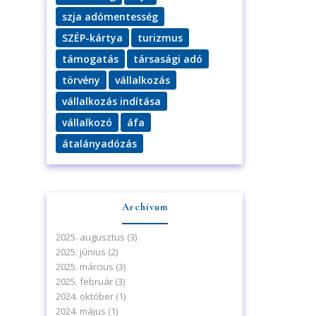
szja adómentesség
SZÉP-kártya
turizmus
támogatás
társasági adó
törvény
vállalkozás
vállalkozás indítása
vállalkozó
áfa
átalányadózás
Archívum
2025. augusztus
(3)
2025. június
(2)
2025. március
(3)
2025. február
(3)
2024. október
(1)
2024. május
(1)