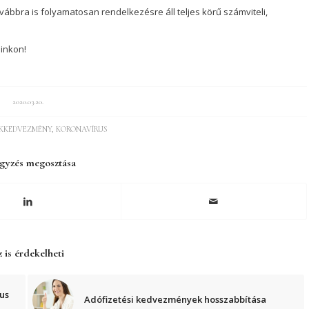
vábbra is folyamatosan rendelkezésre áll teljes körű számviteli,
inkon!
2020.03.20.
ÉKKEDVEZMÉNY
,
KORONAVÍRUS
gyzés megosztása
 is érdekelheti
us
Adófizetési kedvezmények hosszabbítása