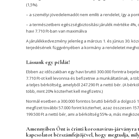
(1,5%).
– a személyi jövedelemadót nem említi a rendelet, így a ponto
– a természetbeni egészségbiztosítási járulék mértéke 4%, 
havi 7.710 Ft-ban van maximálva
A járulékkedvezmény jelenleg a március 1. és június 30. kö
terjedésének függvényében a kormány a rendeletet meghossz
Lássunk egy példát!
Ebben az időszakban egy havi bruttó 300.000 forintra bejele
7.710 Ft-ot kell levonnia és befizetnie a munkáltatónak, a töb
a teljes bérköltség, amelyből 247.290 Ft a nettó bér. (A bérk
több, mint 20% közterhet kell megfizetni.)
Normál esetben a 300.000 forintos bruttó bérből a dolgozó 19
megfizet további 57.000 forint közterhet, azaz összesen 157.5
199.500 Ft a nettó bér, ami a bérköltség 55%-a, más megköze
Amennyiben Önt is érinti koronavírus-járványra te
kapcsolatot bérszámfejtőjével, hogy megtudja, mil