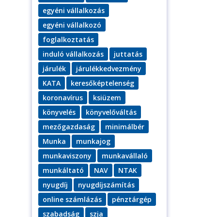
egyéni vállalkozás
egyéni vállalkozó
foglalkoztatás
induló vállalkozás
juttatás
járulék
járulékkedvezmény
KATA
keresőképtelenség
koronavírus
ksiüzem
könyvelés
könyvelőváltás
mezőgazdaság
minimálbér
Munka
munkajog
munkaviszony
munkavállaló
munkáltató
NAV
NTAK
nyugdíj
nyugdíjszámítás
online számlázás
pénztárgép
szabadság
szja