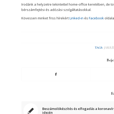
Irodánk a helyzetre tekintettel home-office keretében, de to
bérszámfejtési és adózási szolgáltatásokkal.
Kövessen minket friss hírekért
Linked-in
és
Facebook
oldala
TAGS:
JÁRUL
Beje
Ez
Beszámolókészítés és elfogadás a koronavír
idején