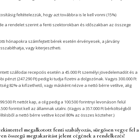
sításig feltételezzük, hogy azt továbbra is le kell vonni (15%)
de a rendelet szerint a fenti szektorokban és időszakban az összege
zötti hónapokra számfejtett bérek esetén érvényesek, a járvány
abíthatja, vagy kiterjesztheti.
ntett szállodai recepciós esetén a 45.000 Ft személyi jövedelemadót és a
bi pénzt (247.290 Ft) pedig ki tudja fizetni a dolgozónak. Vagyis 300.000 Ft
öltség 82%-a kifizethető, vagy másként nézve a nettó bérre vetítve, alig
9.500 Ft nettót kap, a cég pedig a 100.500 forintnyi levonáson felül
00 forintot kell az államnak utalni. (Vagyis a 357.000 Ft bérköltségből
lítésből a nettó bérre vetítve közel 80% az összes közteher.)
kintettel megalkotott fenti szabályozás, sürgősen vegye fel a
yen összegű megtakarítást jelent cégének a rendelkezés!