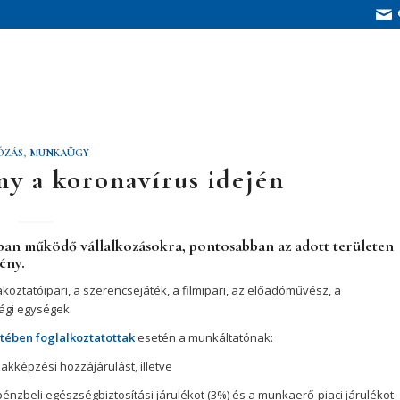
ÓZÁS
,
MUNKAÜGY
y a koronavírus idején
rban
működő vállalkozásokra, pontosabban az adott területen
ény.
rakoztatóipari, a szerencsejáték, a filmipari, az előadóművész, a
ági egységek.
ében foglalkoztatottak
esetén a munkáltatónak:
zakképzési hozzájárulást, illetve
 pénzbeli egészségbiztosítási járulékot (3%) és a munkaerő-piaci járulékot