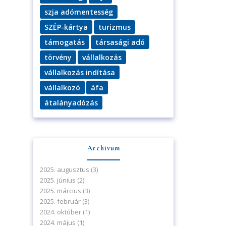
szja adómentesség
SZÉP-kártya
turizmus
támogatás
társasági adó
törvény
vállalkozás
vállalkozás indítása
vállalkozó
áfa
átalányadózás
Archívum
2025. augusztus
(3)
2025. június
(2)
2025. március
(3)
2025. február
(3)
2024. október
(1)
2024. május
(1)