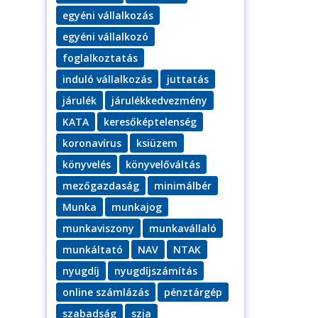
egyéni vállalkozás
egyéni vállalkozó
foglalkoztatás
induló vállalkozás
juttatás
járulék
járulékkedvezmény
KATA
keresőképtelenség
koronavírus
ksiüzem
könyvelés
könyvelőváltás
mezőgazdaság
minimálbér
Munka
munkajog
munkaviszony
munkavállaló
munkáltató
NAV
NTAK
nyugdíj
nyugdíjszámítás
online számlázás
pénztárgép
szabadság
szja