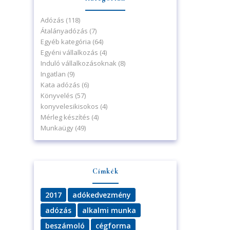
Adózás
(118)
Átalányadózás
(7)
Egyéb kategória
(64)
Egyéni vállalkozás
(4)
Induló vállalkozásoknak
(8)
Ingatlan
(9)
Kata adózás
(6)
Könyvelés
(57)
konyvelesikisokos
(4)
Mérleg készítés
(4)
Munkaügy
(49)
Címkék
2017
adókedvezmény
adózás
alkalmi munka
beszámoló
cégforma