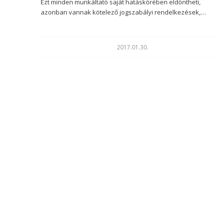
Ezt minden munkáltató saját hatáskörében eldöntheti,
azonban vannak kötelező jogszabályi rendelkezések,…
2017.01.30.