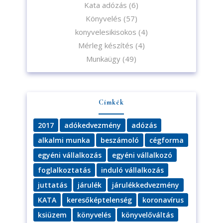
Kata adózás
(6)
Könyvelés
(57)
konyvelesikisokos
(4)
Mérleg készítés
(4)
Munkaügy
(49)
Címkék
2017
adókedvezmény
adózás
alkalmi munka
beszámoló
cégforma
egyéni vállalkozás
egyéni vállalkozó
foglalkoztatás
induló vállalkozás
juttatás
járulék
járulékkedvezmény
KATA
keresőképtelenség
koronavírus
ksiüzem
könyvelés
könyvelőváltás