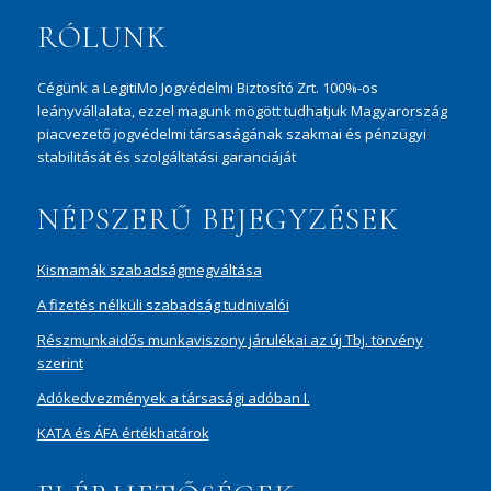
RÓLUNK
Cégünk a LegitiMo Jogvédelmi Biztosító Zrt. 100%-os
leányvállalata, ezzel magunk mögött tudhatjuk Magyarország
piacvezető jogvédelmi társaságának szakmai és pénzügyi
stabilitását és szolgáltatási garanciáját
NÉPSZERŰ BEJEGYZÉSEK
Kismamák szabadságmegváltása
A fizetés nélküli szabadság tudnivalói
Részmunkaidős munkaviszony járulékai az új Tbj. törvény
szerint
Adókedvezmények a társasági adóban I.
KATA és ÁFA értékhatárok