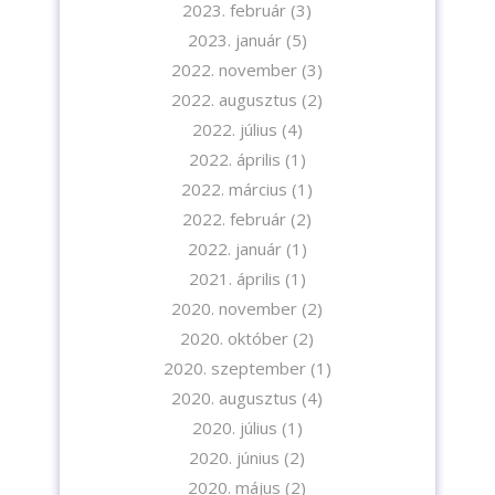
2023. február
(3)
2023. január
(5)
2022. november
(3)
2022. augusztus
(2)
2022. július
(4)
2022. április
(1)
Iratkozzon fel hírlevelünkre!
2022. március
(1)
2022. február
(2)
2022. január
(1)
2021. április
(1)
2020. november
(2)
A feliratkozással elfogadja az adatvédelmi tájékoztatónkat. Elolvasom
2020. október
(2)
az
Adatvédelmi tájékoztatót.
2020. szeptember
(1)
2020. augusztus
(4)
Feliratkozom
2020. július
(1)
2020. június
(2)
2020. május
(2)