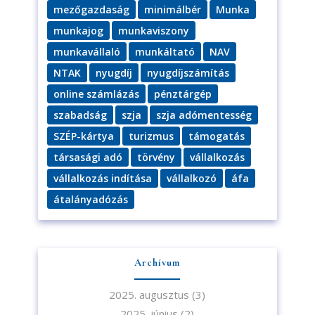
mezőgazdaság
minimálbér
Munka
munkajog
munkaviszony
munkavállaló
munkáltató
NAV
NTAK
nyugdíj
nyugdíjszámítás
online számlázás
pénztárgép
szabadság
szja
szja adómentesség
SZÉP-kártya
turizmus
támogatás
társasági adó
törvény
vállalkozás
vállalkozás indítása
vállalkozó
áfa
átalányadózás
Archívum
2025. augusztus
(3)
2025. június
(2)