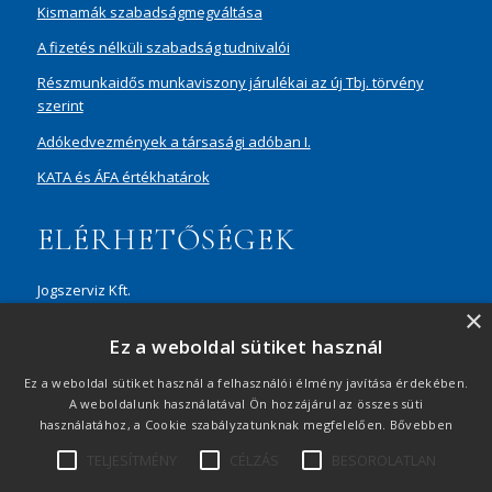
Kismamák szabadságmegváltása
A fizetés nélküli szabadság tudnivalói
Részmunkaidős munkaviszony járulékai az új Tbj. törvény
szerint
Adókedvezmények a társasági adóban I.
KATA és ÁFA értékhatárok
ELÉRHETŐSÉGEK
Jogszerviz Kft.
×
1087 Budapest, Hungária körút 30/A, 8. em. Aréna Business
Ez a weboldal sütiket használ
Campus
+36 20 429 0716
Ez a weboldal sütiket használ a felhasználói élmény javítása érdekében.
A weboldalunk használatával Ön hozzájárul az összes süti
ertekesites@jogszerviz.hu
használatához, a Cookie szabályzatunknak megfelelően.
Bővebben
TELJESÍTMÉNY
CÉLZÁS
BESOROLATLAN
Adatvédelmi tájékoztató
|
Visszaélés-bejelentés
|