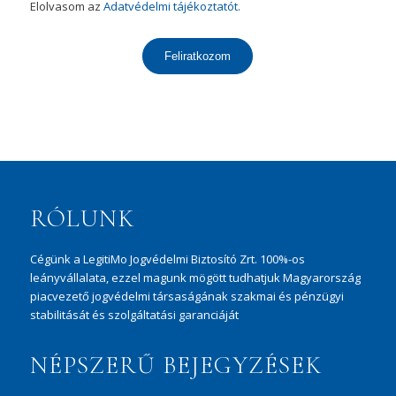
Elolvasom az
Adatvédelmi tájékoztatót.
Feliratkozom
RÓLUNK
Cégünk a LegitiMo Jogvédelmi Biztosító Zrt. 100%-os
leányvállalata, ezzel magunk mögött tudhatjuk Magyarország
piacvezető jogvédelmi társaságának szakmai és pénzügyi
stabilitását és szolgáltatási garanciáját
NÉPSZERŰ BEJEGYZÉSEK