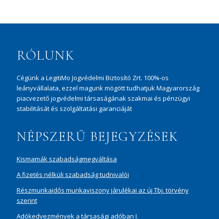
RÓLUNK
Cégünk a LegitiMo Jogvédelmi Biztosító Zrt. 100%-os
leányvállalata, ezzel magunk mögött tudhatjuk Magyarország
piacvezető jogvédelmi társaságának szakmai és pénzügyi
stabilitását és szolgáltatási garanciáját
NÉPSZERŰ BEJEGYZÉSEK
Kismamák szabadságmegváltása
A fizetés nélküli szabadság tudnivalói
Részmunkaidős munkaviszony járulékai az új Tbj. törvény
szerint
Adókedvezmények a társasági adóban I.