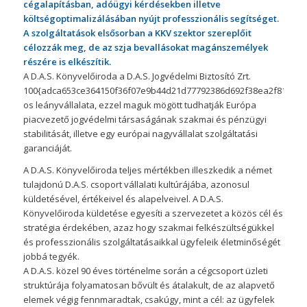
cégalapításban, adóügyi kérdésekben illetve
költségoptimalizálásában nyújt professzionális segítséget.
A szolgáltatások elsősorban a KKV szektor szereplőit
célozzák meg, de az szja bevallásokat magánszemélyek
részére is elkészítik.
A D.A.S. Könyvelőiroda a D.A.S. Jogvédelmi Biztosító Zrt.
100{adca653ce364150f36f07e9b44d21d77792386d692f38ea2f8116501
os leányvállalata, ezzel maguk mögött tudhatják Európa
piacvezető jogvédelmi társaságának szakmai és pénzügyi
stabilitását, illetve egy európai nagyvállalat szolgáltatási
garanciáját.
A D.A.S. Könyvelőiroda teljes mértékben illeszkedik a német
tulajdonú D.A.S. csoport vállalati kultúrájába, azonosul
küldetésével, értékeivel és alapelveivel. A D.A.S.
Könyvelőiroda küldetése egyesíti a szervezetet a közös cél és
stratégia érdekében, azaz hogy szakmai felkészültségükkel
és professzionális szolgáltatásaikkal ügyfeleik életminőségét
jobbá tegyék.
A D.A.S. közel 90 éves történelme során a cégcsoport üzleti
struktúrája folyamatosan bővült és átalakult, de az alapvető
elemek végig fennmaradtak, csakúgy, mint a cél: az ügyfelek