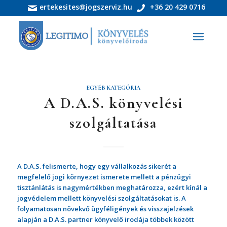
ertekesites@jogszerviz.hu
+36 20 429 0716
EGYÉB KATEGÓRIA
A D.A.S. könyvelési
szolgáltatása
A D.A.S. felismerte, hogy egy vállalkozás sikerét a
megfelelő jogi környezet ismerete mellett a pénzügyi
tisztánlátás is nagymértékben meghatározza, ezért kínál a
jogvédelem mellett könyvelési szolgáltatásokat is. A
folyamatosan növekvő ügyféligények és visszajelzések
alapján a D.A.S. partner könyvelő irodája többek között