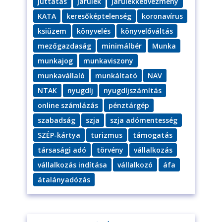
juttatás
járulék
járulékkedvezmény
KATA
keresőképtelenség
koronavírus
ksiüzem
könyvelés
könyvelőváltás
mezőgazdaság
minimálbér
Munka
munkajog
munkaviszony
munkavállaló
munkáltató
NAV
NTAK
nyugdíj
nyugdíjszámítás
online számlázás
pénztárgép
szabadság
szja
szja adómentesség
SZÉP-kártya
turizmus
támogatás
társasági adó
törvény
vállalkozás
vállalkozás indítása
vállalkozó
áfa
átalányadózás