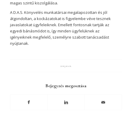
magas szintű kiszolgálása.
A D.A.S. Könyvelés munkatársai megalapozottan és jól
átgondoltan, a kockázatokat is figyelembe véve tesznek
javaslatokat ügyfeleiknek. Emellett fontosnak tartják az
egyedi bánásmódot is, így minden ügyfelüknek az
igényeiknek megfelelő, személyre szabott tanácsadást
nyújtanak.
2015.10.01.
Bejegyzés megosztása