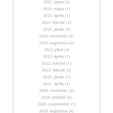
2023. június
(3)
2023. május
(1)
2023. április
(1)
2023. február
(3)
2023. január
(5)
A feliratkozással elfogadja az adatvédelmi tájékoztatónkat. Elolvasom
az
Adatvédelmi tájékoztatót.
2022. november
(3)
2022. augusztus
(2)
2022. július
(4)
Feliratkozom
2022. április
(1)
2022. március
(1)
2022. február
(2)
2022. január
(1)
2021. április
(1)
2020. november
(2)
2020. október
(2)
2020. szeptember
(1)
2020. augusztus
(4)