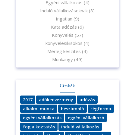
Egyéni vállalkozás
(4)
Induló vállalkozásoknak
(8)
Ingatlan
(9)
Kata adózás
(6)
Könyvelés
(57)
konyvelesikisokos
(4)
Mérleg készítés
(4)
Munkaügy
(49)
Címkék
2017
adókedvezmény
adózás
alkalmi munka
beszámoló
cégforma
egyéni vállalkozás
egyéni vállalkozó
foglalkoztatás
induló vállalkozás