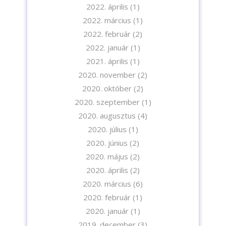
2022. április
(1)
2022. március
(1)
2022. február
(2)
Iratkozzon fel hírlevelünkre!
2022. január
(1)
2021. április
(1)
2020. november
(2)
2020. október
(2)
2020. szeptember
(1)
2020. augusztus
(4)
A feliratkozással elfogadja az adatvédelmi tájékoztatónkat. Elolvasom
2020. július
(1)
az
Adatvédelmi tájékoztatót.
2020. június
(2)
2020. május
(2)
Feliratkozom
2020. április
(2)
2020. március
(6)
2020. február
(1)
2020. január
(1)
2019. december
(3)