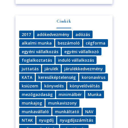
Címkék
2017
adókedvezmény
adózás
alkalmi munka
beszámoló
cégforma
egyéni vállalkozás
egyéni vállalkozó
foglalkoztatás
induló vállalkozás
juttatás
járulék
járulékkedvezmény
KATA
keresőképtelenség
koronavírus
ksiüzem
könyvelés
könyvelőváltás
mezőgazdaság
minimálbér
Munka
munkajog
munkaviszony
munkavállaló
munkáltató
NAV
NTAK
nyugdíj
nyugdíjszámítás