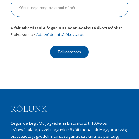
A feliratkozással elfogadja az adatvédelmi tájékoztatónkat.
Elolvasom az
Adatvédelmi tájékoztatót.
Feliratkozom
RÓLUNK
Cégünk a LegitiMo Jogvédelmi Biztosító Zrt. 100%-os
leányvállalata, ezzel magunk mögött tudhatjuk Magyarország
piacvezető jogvédelmi társaságának szakmai és pénzügyi