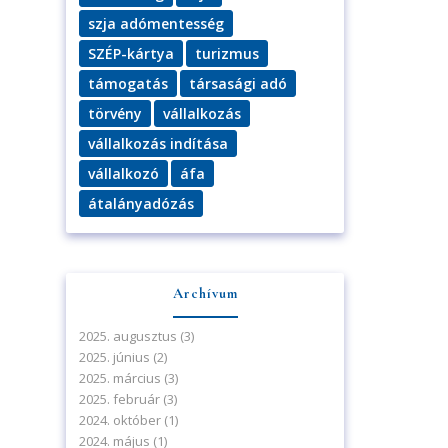
szja adómentesség
SZÉP-kártya
turizmus
támogatás
társasági adó
törvény
vállalkozás
vállalkozás indítása
vállalkozó
áfa
átalányadózás
Archívum
2025. augusztus
(3)
2025. június
(2)
2025. március
(3)
2025. február
(3)
2024. október
(1)
2024. május
(1)