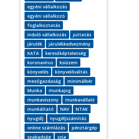
egyéni vállalkozás
egyéni vállalkozó
foglalkoztatás
induló vállalkozás
juttatás
járulék
járulékkedvezmény
KATA
keresőképtelenség
koronavírus
ksiüzem
könyvelés
könyvelőváltás
mezőgazdaság
minimálbér
Munka
munkajog
munkaviszony
munkavállaló
munkáltató
NAV
NTAK
nyugdíj
nyugdíjszámítás
online számlázás
pénztárgép
szabadság
szja