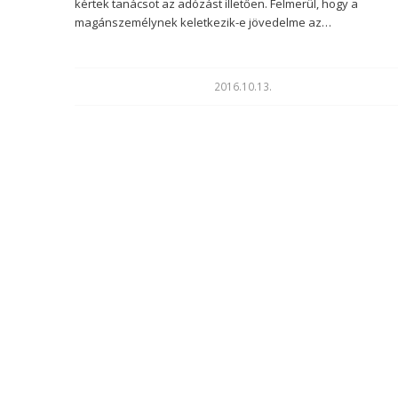
kértek tanácsot az adózást illetően. Felmerül, hogy a
magánszemélynek keletkezik-e jövedelme az…
2016.10.13.