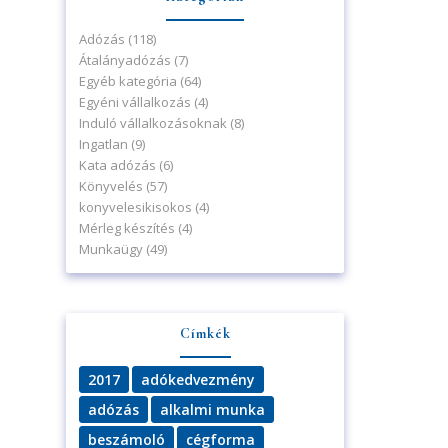
Adózás
(118)
Átalányadózás
(7)
Egyéb kategória
(64)
Egyéni vállalkozás
(4)
Induló vállalkozásoknak
(8)
Ingatlan
(9)
Kata adózás
(6)
Könyvelés
(57)
konyvelesikisokos
(4)
Mérleg készítés
(4)
Munkaügy
(49)
Címkék
2017
adókedvezmény
adózás
alkalmi munka
beszámoló
cégforma