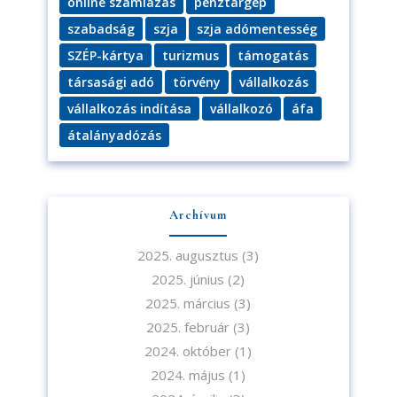
online számlázás
pénztárgép
szabadság
szja
szja adómentesség
SZÉP-kártya
turizmus
támogatás
társasági adó
törvény
vállalkozás
vállalkozás indítása
vállalkozó
áfa
átalányadózás
Archívum
2025. augusztus
(3)
2025. június
(2)
2025. március
(3)
2025. február
(3)
2024. október
(1)
2024. május
(1)