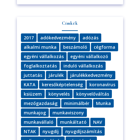
Címkék
2017
adókedvezmény
adózás
alkalmi munka
beszámoló
cégforma
egyéni vállalkozás
egyéni vállalkozó
foglalkoztatás
induló vállalkozás
juttatás
járulék
járulékkedvezmény
KATA
keresőképtelenség
koronavírus
ksiüzem
könyvelés
könyvelőváltás
mezőgazdaság
minimálbér
Munka
munkajog
munkaviszony
munkavállaló
munkáltató
NAV
NTAK
nyugdíj
nyugdíjszámítás