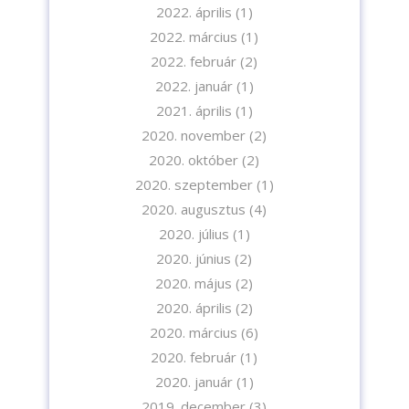
2022. április
(1)
2022. március
(1)
2022. február
(2)
Iratkozzon fel hírlevelünkre!
2022. január
(1)
2021. április
(1)
2020. november
(2)
2020. október
(2)
2020. szeptember
(1)
2020. augusztus
(4)
A feliratkozással elfogadja az adatvédelmi tájékoztatónkat. Elolvasom
2020. július
(1)
az
Adatvédelmi tájékoztatót.
2020. június
(2)
2020. május
(2)
Feliratkozom
2020. április
(2)
2020. március
(6)
2020. február
(1)
2020. január
(1)
2019. december
(3)