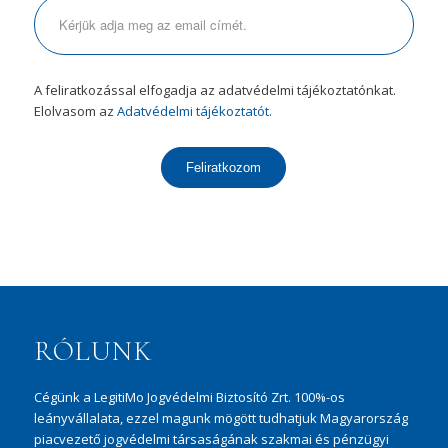
A feliratkozással elfogadja az adatvédelmi tájékoztatónkat.
Elolvasom az
Adatvédelmi tájékoztatót.
Feliratkozom
RÓLUNK
Cégünk a LegitiMo Jogvédelmi Biztosító Zrt. 100%-os
leányvállalata, ezzel magunk mögött tudhatjuk Magyarország
piacvezető jogvédelmi társaságának szakmai és pénzügyi