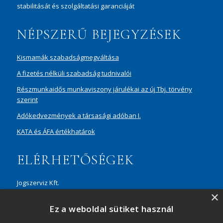
stabilitását és szolgáltatási garanciáját
NÉPSZERŰ BEJEGYZÉSEK
Kismamák szabadságmegváltása
A fizetés nélküli szabadság tudnivalói
Részmunkaidős munkaviszony járulékai az új Tbj. törvény
szerint
Adókedvezmények a társasági adóban I.
KATA és ÁFA értékhatárok
ELÉRHETŐSÉGEK
Jogszerviz Kft.
×
1087 Budapest, Hungária körút 30/A, 8. em. Aréna Business
Ez a weboldal sütiket használ
Campus