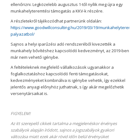
ellenőrizni. Legközelebb augusztus 1-től nyílik meg újra egy
munkahelyteremtési támogatás a KKV-k részére.
A részletekről tájékozódhat partnerünk oldalán:
https://www.goodwillconsulting.hu/2019/03/19/munkahelyteremtes-
palyazatbol/
Sajnos a helyi iparűzési adó rendszeréből kivezették a
munkahely bővítéshez kapcsolódó kedvezményt, az 2019-ben
már nem vehető igénybe.
A feltételeknek megfelelő vállalkozások ugyanakkor a
foglalkoztatáshoz kapcsolódó fenti támogatásokat,
kedvezményeket kombinálva is igénybe vehetik, így ezekkel
jelentős anyagi előnyhöz juthatnak, s így akár megelőzhetik
versenytársaikat is.
FIGYELEM!
Az itt szerepelő cikkek tartalma a megjelenéskor érvényes
szabályok alapján íródott, sajnos a jogszabályok gyakori
változása miatt ezek akár rövid időn belül érvényüket