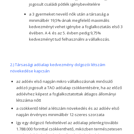
jogosult családi pótlék igénybevételére
a 3 gyermeket nevelő nők után a társaság a
minimálbér 19,5%-ának megfelelő maximális
kedvezményt vehet igénybe a foglalkoztatás első 3
évében. A 4. és az 5. évben pedig 9,75%
kedvezményt tud felhasználni a vállalkozás.
2.) Társasági adóalap kedvezmény dolgozói létszám
növekedése kapcsán
az adóév első napján mikro vállalkozásnak minősülő
adózó jogosult a TAO adóalap csökkentésére, ha az előző
adóévhez képest a foglalkoztatottak átlagos állományi
létszáma nőtt
a csökkentő tétel a létszám növekedés és az adóév első
napján érvényes minimálbér 12-szeres szorzata
így egy dolgozó felvételével az adóalap jelenleg további
1.788.000 forinttal csökkenthető, miközben természetesen