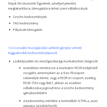
hívjuk fel olvasóink figyelmét, amellyel jelentős
megtakarításra, támogatásra tehet szert vállalkozásuk.
Szocho kedvezmények
TAO kedvezmény
Pályázati támogatás
1.) A szociális hozzájárulási adóból igénybe vehető
leggyakoribb kedvezménytípusok
szakképzetlen és mezőgazdasági munkakörben dolgozók
esetükben mindössze a munkakör FEOR kódját kell
vizsgálni, amennyiben az a 9-es főcsoport
valamelyik eleme, vagy a FEOR 61 csoport, esetleg
FEOR 7333 vagy 8421, abban az esetben
vállalkozása jogosult lesz a szocho kedvezmény
igénybevételére
a kedvezmény mértéke a minimálbér 9,75%-a, azaz
jelenleg 14.528 Ft/hó/fő.