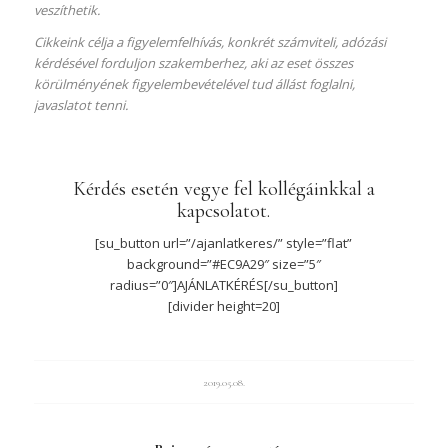
veszíthetik.
Cikkeink célja a figyelemfelhívás, konkrét számviteli, adózási
kérdésével forduljon szakemberhez, aki az eset összes
körülményének figyelembevételével tud állást foglalni,
javaslatot tenni.
Kérdés esetén vegye fel kollégáinkkal a
kapcsolatot.
[su_button url=”/ajanlatkeres/” style=”flat”
background=”#EC9A29″ size=”5″
radius=”0″]AJÁNLATKÉRÉS[/su_button]
[divider height=20]
2019.05.08.