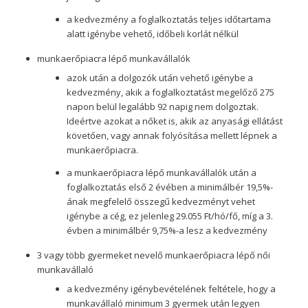
a kedvezmény a foglalkoztatás teljes időtartama
alatt igénybe vehető, időbeli korlát nélkül
munkaerőpiacra lépő munkavállalók
azok után a dolgozók után vehető igénybe a
kedvezmény, akik a foglalkoztatást megelőző 275
napon belül legalább 92 napig nem dolgoztak.
Ideértve azokat a nőket is, akik az anyasági ellátást
követően, vagy annak folyósítása mellett lépnek a
munkaerőpiacra.
a munkaerőpiacra lépő munkavállalók után a
foglalkoztatás első 2 évében a minimálbér 19,5%-
ának megfelelő összegű kedvezményt vehet
igénybe a cég, ez jelenleg 29.055 Ft/hó/fő, míg a 3.
évben a minimálbér 9,75%-a lesz a kedvezmény
3 vagy több gyermeket nevelő munkaerőpiacra lépő női
munkavállaló
a kedvezmény igénybevételének feltétele, hogy a
munkavállaló minimum 3 gyermek után legyen