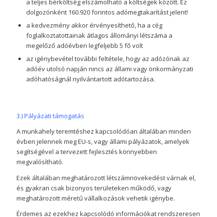
a teljes bérköltség elszámolható a költségek között. Ez
dolgozónként 160.920 forintos adómegtakarítást jelent!
a kedvezmény akkor érvényesíthető, ha a cég
foglalkoztatottainak átlagos állományi létszáma a
megelőző adóévben legfeljebb 5 fő volt
az igénybevétel további feltétele, hogy az adózónak az
adóév utolsó napján nincs az állami vagy önkormányzati
adóhatóságnál nyilvántartott adótartozása.
3.) Pályázati támogatás
A munkahely teremtéshez kapcsolódóan általában minden
évben jelennek meg EU-s, vagy állami pályázatok, amelyek
segítségével a tervezett fejlesztés könnyebben
megvalósítható.
Ezek általában meghatározott létszámnövekedést várnak el,
és gyakran csak bizonyos területeken működő, vagy
meghatározott méretű vállalkozások vehetik igénybe.
Érdemes az ezekhez kapcsolódó információkat rendszeresen