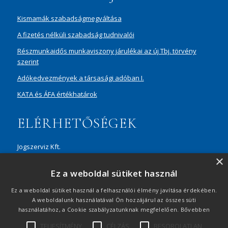
Kismamák szabadságmegváltása
A fizetés nélküli szabadság tudnivalói
Részmunkaidős munkaviszony járulékai az új Tbj. törvény
szerint
Adókedvezmények a társasági adóban I.
KATA és ÁFA értékhatárok
ELÉRHETŐSÉGEK
Jogszerviz Kft.
×
1087 Budapest, Hungária körút 30/A, 8. em. Aréna Business
Ez a weboldal sütiket használ
Campus
+36 20 429 0716
Ez a weboldal sütiket használ a felhasználói élmény javítása érdekében.
A weboldalunk használatával Ön hozzájárul az összes süti
ertekesites@jogszerviz.hu
használatához, a Cookie szabályzatunknak megfelelően.
Bővebben
TELJESÍTMÉNY
CÉLZÁS
BESOROLATLAN