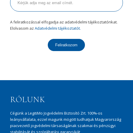
A feliratkozással elfogadja az adatvédelmi tájékoztatónkat.
Elolvasom az
Adatvédelmi tájékoztatót.
Feliratkozom
RÓLUNK
Cégünk a LegitiMo Jogvédelmi Biztosító Zrt. 100%-os
leányvállalata, ezzel magunk mögött tudhatjuk Magyarország
piacvezető jogvédelmi társaságának szakmai és pénzügyi
stabilitását és szolgáltatási garanciáját