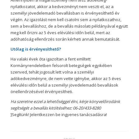
Amennyiben a magánszemély nem tesz adóelőleg-
nyilatkozatot, akkor a kedvezményt nem veszti el, az a
személyi jövedelemadó bevallásban is érvényesíthető év
végén. Az igazolást nem kell csatolni sem a nyilatkozathoz,
sem a bevalláshoz, de a bevallás másolati példányával együtt
meg kell őrizni az 5 éves elévülési időn belül, mert az
adóhatóság ellenőrzés során kérheti annak bemutatását.
Utólag is érvényesíthető?
Ha valaki évek óta igazoltan a fent említett
Kormányrendeletben felsorolt betegségek egyikében
szenved, tehát jogosult lett volna a személyi
adókedvezményre, de nem vette igénybe, akkor az 5 éves
elévülési időn belül a személyi jövedelemadó bevallások
önellenőrzésével érvényesítheti.
Ha szeretne ezzel a lehetőséggel élni, kérje könyvelőirodánk
segítségét a bevallás kitöltéséhez: 06-20/433-8280
]Segítünk! Jelentkezzen be ingyenes tanácsadásra!
2015.10.25.