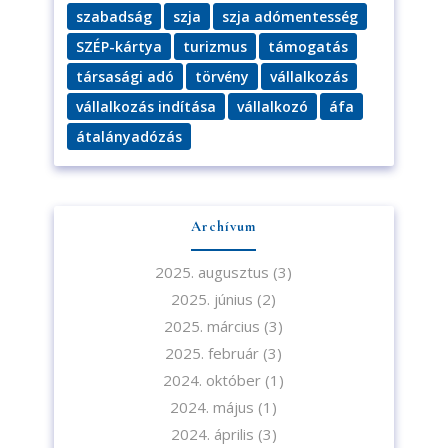
szabadság
szja
szja adómentesség
SZÉP-kártya
turizmus
támogatás
társasági adó
törvény
vállalkozás
vállalkozás indítása
vállalkozó
áfa
átalányadózás
Archívum
2025. augusztus
(3)
2025. június
(2)
2025. március
(3)
2025. február
(3)
2024. október
(1)
2024. május
(1)
2024. április
(3)