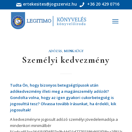
ertekesites@jogszerviz.hu
+36 20 429 0716
ADÓZÁS
,
MUNKAÜGY
Személyi kedvezmény
Tudta Ön, hogy bizonyos betegségtípusok után
adókedvezmény illeti meg a magánszemély adózót?
Gondolta volna, hogy az igen gyakori cukorbetegség is
jogosulttá tesz? Olvassa tovább írásunkat, ha érdekli, kik
jogosultak!
A kedvezményre jogosult adózó személyi jövedelemadója a
mindenkori minimálbér
5{adca653ce364150f36f07e9b44d21d77792386d692f38ea2f81165016a