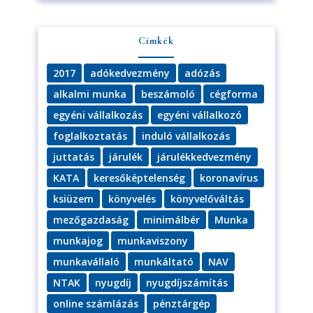
Címkék
2017
adókedvezmény
adózás
alkalmi munka
beszámoló
cégforma
egyéni vállalkozás
egyéni vállalkozó
foglalkoztatás
induló vállalkozás
juttatás
járulék
járulékkedvezmény
KATA
keresőképtelenség
koronavírus
ksiüzem
könyvelés
könyvelőváltás
mezőgazdaság
minimálbér
Munka
munkajog
munkaviszony
munkavállaló
munkáltató
NAV
NTAK
nyugdíj
nyugdíjszámítás
online számlázás
pénztárgép