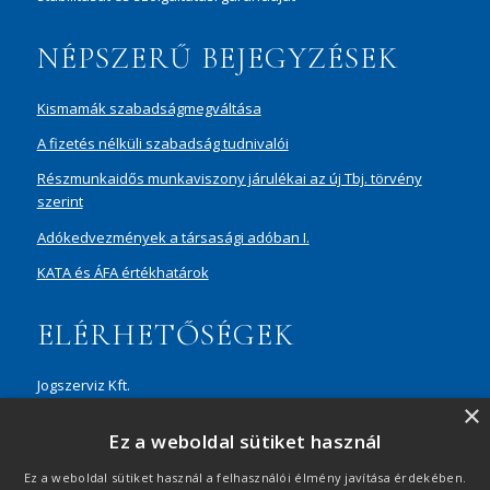
NÉPSZERŰ BEJEGYZÉSEK
Kismamák szabadságmegváltása
A fizetés nélküli szabadság tudnivalói
Részmunkaidős munkaviszony járulékai az új Tbj. törvény
szerint
Adókedvezmények a társasági adóban I.
KATA és ÁFA értékhatárok
ELÉRHETŐSÉGEK
Jogszerviz Kft.
×
1087 Budapest, Hungária körút 30/A, 8. em. Aréna Business
Ez a weboldal sütiket használ
Campus
+36 20 429 0716
Ez a weboldal sütiket használ a felhasználói élmény javítása érdekében.