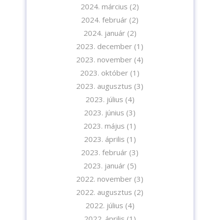
2024. március
(2)
2024. február
(2)
2024. január
(2)
Iratkozzon fel hírlevelünkre!
2023. december
(1)
2023. november
(4)
2023. október
(1)
2023. augusztus
(3)
2023. július
(4)
2023. június
(3)
A feliratkozással elfogadja az adatvédelmi tájékoztatónkat. Elolvasom
az
Adatvédelmi tájékoztatót.
2023. május
(1)
2023. április
(1)
Feliratkozom
2023. február
(3)
2023. január
(5)
2022. november
(3)
2022. augusztus
(2)
2022. július
(4)
2022. április
(1)