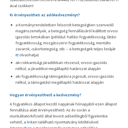
ával csökken!
Ki érvényesítheti az adókedvezményt?
a Kormányrendeletben felsorolt betegségben szenvedő
magánszemélyek, a betegség fennállásáról kiállított orvosi
igazolás birtokában (például: hallási fogyatékosság, látási
fogyatékosság, mozgásszervi fogyatékosság, mentális
zavarok, cukorbetegség, stb. – a betegségek teljes listáját
itt
olvashatja)
aki rokkantsági járadékban részesül, orvosi igazolás
nélkül, a járadékot megállapító határozat alapján
aki fogyatékossági támogatásra jogosult, orvosi igazolás
nélkül, a támogatást megállapító határozat alapján
Hogyan érvényesíthető a kedvezmény?
A fogyatékos állapot kezdő napjának hónapjától ezen állapot
fennállása alatt érvényesíthető. Az év során a
munkáltató/kifizető által levont adóelőlegből figyelembe
vehető, a
link
en található nyomtatvány kitöltésével.