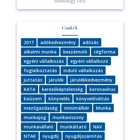
Munkaügy
(49)
Címkék
2017
adókedvezmény
adózás
alkalmi munka
beszámoló
cégforma
egyéni vállalkozás
egyéni vállalkozó
foglalkoztatás
induló vállalkozás
juttatás
járulék
járulékkedvezmény
KATA
keresőképtelenség
koronavírus
ksiüzem
könyvelés
könyvelőváltás
mezőgazdaság
minimálbér
Munka
munkajog
munkaviszony
munkavállaló
munkáltató
NAV
NTAK
nyugdíj
nyugdíjszámítás