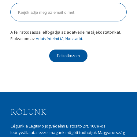
A feliratkozással elfogadja az adatvédelmi tájékoztatónkat.
Elolvasom az
Adatvédelmi tájékoztatót.
Feliratkozom
RÓLUNK
Cégünk a LegitiMo Jogvédelmi Biztosító Zrt. 100%-os
leányvállalata, ezzel magunk mögött tudhatjuk Magyarország