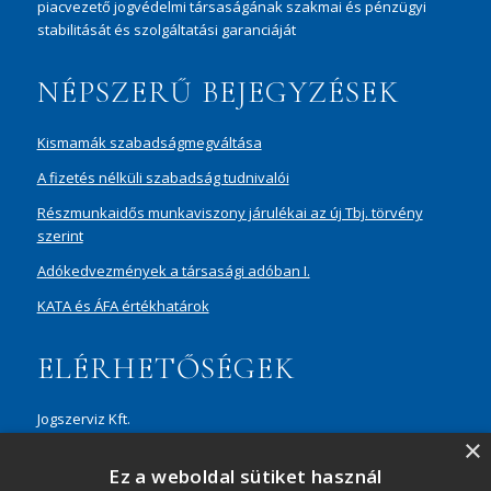
piacvezető jogvédelmi társaságának szakmai és pénzügyi
stabilitását és szolgáltatási garanciáját
NÉPSZERŰ BEJEGYZÉSEK
Kismamák szabadságmegváltása
A fizetés nélküli szabadság tudnivalói
Részmunkaidős munkaviszony járulékai az új Tbj. törvény
szerint
Adókedvezmények a társasági adóban I.
KATA és ÁFA értékhatárok
ELÉRHETŐSÉGEK
Jogszerviz Kft.
×
1087 Budapest, Hungária körút 30/A, 8. em. Aréna Business
Ez a weboldal sütiket használ
Campus