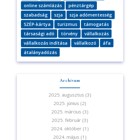
online számlázás
pénztárgép
szabadság
szja
szja adómentesség
SZÉP-kártya
turizmus
támogatás
társasági adó
törvény
vállalkozás
vállalkozás indítása
vállalkozó
áfa
átalányadózás
Archívum
2025. augusztus
(3)
2025. június
(2)
2025. március
(3)
2025. február
(3)
2024. október
(1)
2024. május
(1)