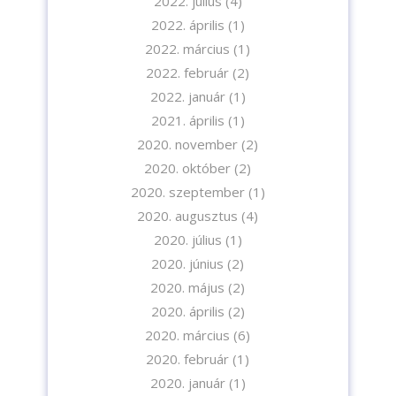
2022. július
(4)
A feliratkozással elfogadja az adatvédelmi tájékoztatónkat. Elolvasom
2022. április
(1)
az
Adatvédelmi tájékoztatót.
2022. március
(1)
2022. február
(2)
Feliratkozom
2022. január
(1)
2021. április
(1)
2020. november
(2)
2020. október
(2)
2020. szeptember
(1)
2020. augusztus
(4)
2020. július
(1)
2020. június
(2)
2020. május
(2)
2020. április
(2)
2020. március
(6)
2020. február
(1)
2020. január
(1)