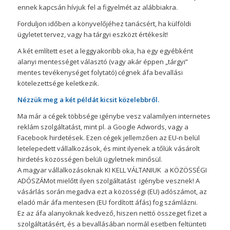
ennek kapcsán hívjuk fel a figyelmét az alábbiakra.
Forduljon időben a könyvelőjéhez tanácsért, ha külföldi
ügyletet tervez, vagy ha tárgyi eszközt értékesít!
A két említett eset a leggyakoribb oka, ha egy egyébként
alanyi mentességet választó (vagy akár éppen „tárgyi”
mentes tevékenységet folytató) cégnek áfa bevallási
kötelezettsége keletkezik.
Nézzük meg a két példát kicsit közelebbről.
Ma már a cégek többsége igénybe vesz valamilyen internetes
reklám szolgáltatást, mint pl. a Google Adwords, vagy a
Facebook hirdetések. Ezen cégek jellemzően az EU-n belül
letelepedett vállalkozások, és mint ilyenek a tőlük vásárolt
hirdetés közösségen belüli ügyletnek minősül.
A magyar vállalkozásoknak KI KELL VÁLTANIUK a KÖZÖSSÉGI
ADÓSZÁMot mielőtt ilyen szolgáltatást igénybe vesznek! A
vásárlás során megadva ezt a közösségi (EU) adószámot, az
eladó már áfa mentesen (EU fordított áfás) fog számlázni.
Ez az áfa alanyoknak kedvező, hiszen nettó összeget fizet a
szolgáltatásért, és a bevallásában normál esetben feltünteti