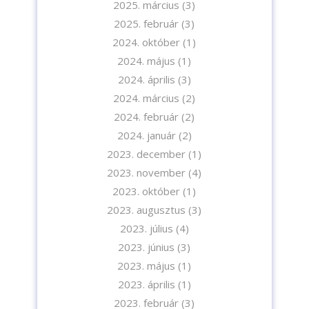
2025. március
(3)
2025. február
(3)
2024. október
(1)
A feliratkozással elfogadja az adatvédelmi tájékoztatónkat. Elolvasom
2024. május
(1)
az
Adatvédelmi tájékoztatót.
2024. április
(3)
2024. március
(2)
Feliratkozom
2024. február
(2)
2024. január
(2)
2023. december
(1)
2023. november
(4)
2023. október
(1)
2023. augusztus
(3)
2023. július
(4)
2023. június
(3)
2023. május
(1)
2023. április
(1)
2023. február
(3)