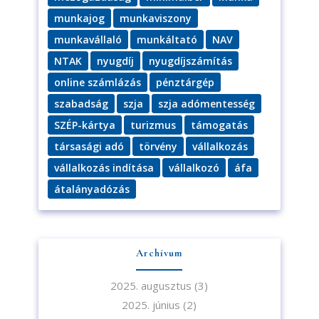
munkajog
munkaviszony
munkavállaló
munkáltató
NAV
NTAK
nyugdíj
nyugdíjszámítás
online számlázás
pénztárgép
szabadság
szja
szja adómentesség
SZÉP-kártya
turizmus
támogatás
társasági adó
törvény
vállalkozás
vállalkozás indítása
vállalkozó
áfa
átalányadózás
Archívum
Iratkozzon fel hírlevelünkre!
2025. augusztus
(3)
2025. június
(2)