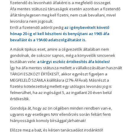
fizetendő és levonható áfaként is a megfelelő összeget.
Áfa mentes státuszú társaságok esetén azonban a fizetendő
áfát ténylegesen meg kell fizetni, nem csak bevallani, mivel
levonásra nem jogosult.
Erről a fizetendő adóról pedig
az igénybevételt követő
hónap 20-ig el kell készíteni és benyújtani az 1965 áfa
bevallást és a 19A60 adatszolgáltatást is.
A másik tipikus eset, amire a cégvezetők általában nem
gondolnak, de sokszor sajnos, még a könyvelők sincsenek
tisztában vele:
a tárgyi eszköz értékesítés áfa köteles!
Így ha áfa mentes státusza mellett a vállalkozásában használt
TÁRGYI ESZKÖZT ÉRTÉKESÍT, akkor egyrészt figyeljen a
MEGFELELŐ SZÁMLA kiállításra (27% ÁFÁval). Másrészt a
fizetési kötelezettség mellett egy utólagos levonási jog is
felmerülhet, ha az ingóságot 5, az ingatlant 20 éven belül
értékesítik.
Gondolja át, hogy az ön cégében minden rendben van-e,
ugyanis egy esetleges NAV ellenőrzés során feltárt fenti
hiányosságok komoly bírsággal járhatnak!
Előzze meg a bajt, és kérjen tanácsadást irodánktól!