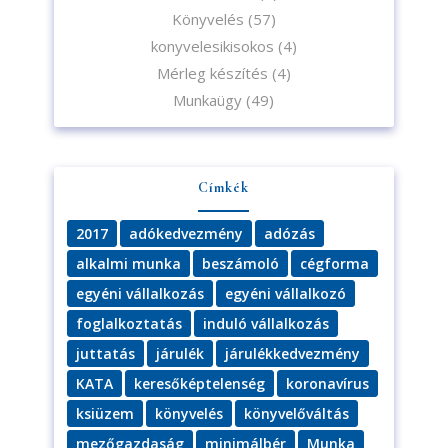
Könyvelés
(57)
konyvelesikisokos
(4)
Mérleg készítés
(4)
Munkaügy
(49)
Címkék
2017
adókedvezmény
adózás
alkalmi munka
beszámoló
cégforma
egyéni vállalkozás
egyéni vállalkozó
foglalkoztatás
induló vállalkozás
juttatás
járulék
járulékkedvezmény
KATA
keresőképtelenség
koronavírus
ksiüzem
könyvelés
könyvelőváltás
mezőgazdaság
minimálbér
Munka