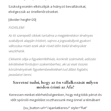
Szükség esetén elkészítjük a hiányzó bevallásokat,
elvégezzük az önellenőrzéseket.
[divider height=20]
FIGYELEM!
Az itt szerepelő cikkek tartalma a megjelenéskor érvényes
szabályok alapján íródott, sajnos a jogszabályok gyakori
változása miatt ezek akár rövid időn belül érvényüket
veszíthetik.
Cikkeink célja a figyelemfelhívás, konkrét számviteli, adózási
kérdésével forduljon szakemberhez, aki az eset összes
körülményének figyelembevételével tud állást foglalni,
javaslatot tenni.
Szeretné tudni, hogy az ön vállalkozását milyen
módon érinti az Áfa?
Keressen minket elérhetőségeinken, hogy még több pénzt és
időt spóroló megoldást oszthassunk meg önnel a témában!
[su_button url=”/ajanlatkeres/” style=”flat”