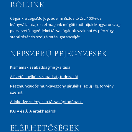
RÓLUNK
Cégünk a LegitiMo Jogvédelmi Biztosító Zrt. 100%-os
leányvállalata, ezzel magunk mögött tudhatjuk Magyarország
piacvezető jogvédelmi társaságának szakmai és pénzügyi
stabilitását és szolgáltatási garanciáját
NÉPSZERŰ BEJEGYZÉSEK
Kismamák szabadságmegváltása
A fizetés nélküli szabadság tudnivalói
Részmunkaidős munkaviszony járulékai az új Tbj. törvény
szerint
Adókedvezmények a társasági adóban I.
KATA és ÁFA értékhatárok
ELÉRHETŐSÉGEK