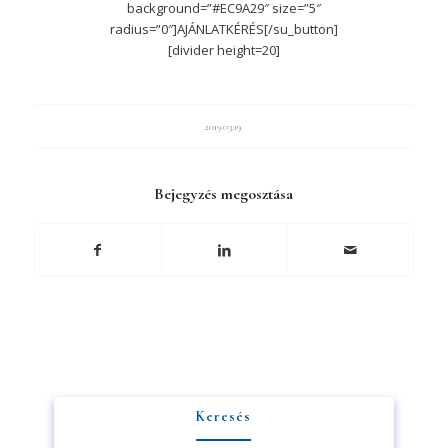
background=”#EC9A29″ size=”5″
radius=”0″]AJÁNLATKÉRÉS[/su_button]
[divider height=20]
2019.03.19.
Bejegyzés megosztása
Keresés