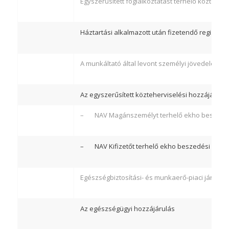
Egyszerűsített foglalkoztatást terhelő közteher
Háztartási alkalmazott után fizetendő regisztrác
A munkáltató által levont személyi jövedelemad
Az egyszerűsített közteherviselési hozzájárulá
– NAV Magánszemélyt terhelő ekho beszedés
– NAV Kifizetőt terhelő ekho beszedési szám
Egészségbiztosítási- és munkaerő-piaci járulék
Az egészségügyi hozzájárulás