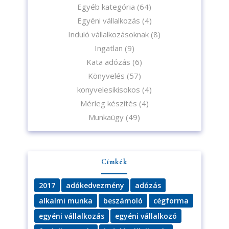
Egyéb kategória
(64)
Egyéni vállalkozás
(4)
Induló vállalkozásoknak
(8)
Ingatlan
(9)
Kata adózás
(6)
Könyvelés
(57)
konyvelesikisokos
(4)
Mérleg készítés
(4)
Munkaügy
(49)
Címkék
2017
adókedvezmény
adózás
alkalmi munka
beszámoló
cégforma
egyéni vállalkozás
egyéni vállalkozó