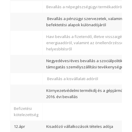
Bevallás a népegészségügyi termékadóról 2016
Bevallás a pénzügyi szervezetek, valamint a f
befektetési alapok különadójáról
Havi bevallás a fizetendő, illetve visszaigényel
energiaadóról, valamint az önellenőrzéssel tör
helyesbítésről
Negyedéves/éves bevallás a szociálpolitikai me
támogatás személyszállítási tevékenységek szer
Bevallás a kisvállalati adóról
Környezetvédelmi termékdíj és a gépjármű term
2016. évi bevallás
Befizetési
kötelezettség
12.ápr
Kisadózó vállalkozások tételes adója