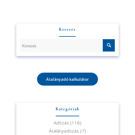
Keresés
A feliratkozással elfogadja az adatvédelmi tájékoztatónkat. Elolvasom
az
Adatvédelmi tájékoztatót.
Feliratkozom
Átalányadó kalkulátor
Kategóriák
Adózás
(118)
Átalányadózás
(7)