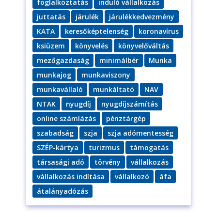
foglalkoztatás
induló vállalkozás
juttatás
járulék
járulékkedvezmény
KATA
keresőképtelenség
koronavírus
ksiüzem
könyvelés
könyvelőváltás
mezőgazdaság
minimálbér
Munka
munkajog
munkaviszony
munkavállaló
munkáltató
NAV
NTAK
nyugdíj
nyugdíjszámítás
online számlázás
pénztárgép
szabadság
szja
szja adómentesség
SZÉP-kártya
turizmus
támogatás
társasági adó
törvény
vállalkozás
vállalkozás indítása
vállalkozó
áfa
átalányadózás