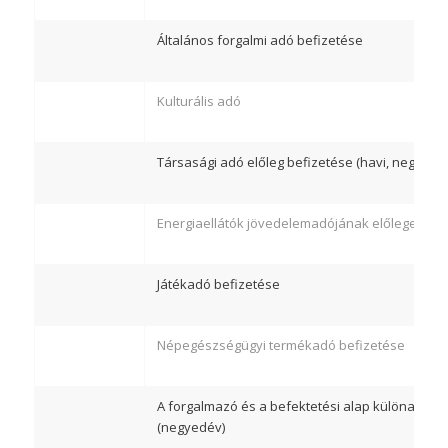
Általános forgalmi adó befizetése
Kulturális adó
Társasági adó előleg befizetése (havi, negyedé
Energiaellátók jövedelemadójának előlege
Játékadó befizetése
Népegészségügyi termékadó befizetése
A forgalmazó és a befektetési alap különadóján
(negyedév)