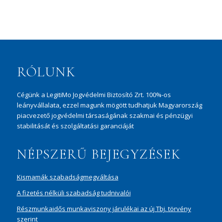
RÓLUNK
Cégünk a LegitiMo Jogvédelmi Biztosító Zrt. 100%-os
leányvállalata, ezzel magunk mögött tudhatjuk Magyarország
piacvezető jogvédelmi társaságának szakmai és pénzügyi
stabilitását és szolgáltatási garanciáját
NÉPSZERŰ BEJEGYZÉSEK
Kismamák szabadságmegváltása
A fizetés nélküli szabadság tudnivalói
Részmunkaidős munkaviszony járulékai az új Tbj. törvény
szerint