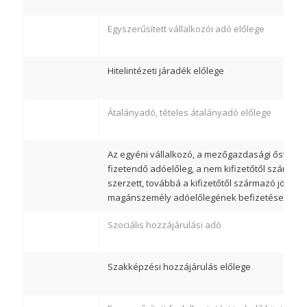
Egyszerűsített vállalkozói adó előlege
Hitelintézeti járadék előlege
Átalányadó, tételes átalányadó előlege
Az egyéni vállalkozó, a mezőgazdasági őstermel
fizetendő adóelőleg, a nem kifizetőtől származ
szerzett, továbbá a kifizetőtől származó jövede
magánszemély adóelőlegének befizetése
Szociális hozzájárulási adó
Szakképzési hozzájárulás előlege