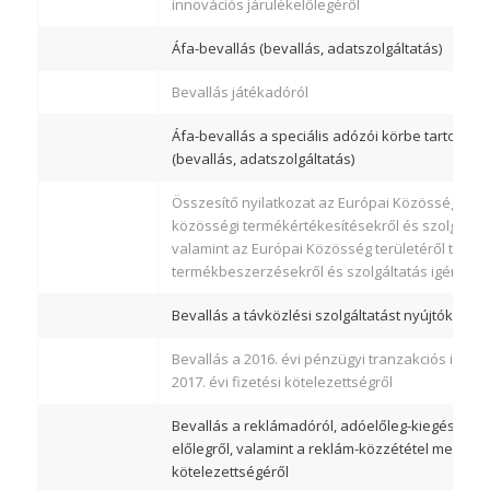
innovációs járulékelőlegéről
Áfa-bevallás (bevallás, adatszolgáltatás)
Bevallás játékadóról
Áfa-bevallás a speciális adózói körbe tartozó 
(bevallás, adatszolgáltatás)
Összesítő nyilatkozat az Európai Közösség terü
közösségi termékértékesítésekről és szolgáltat
valamint az Európai Közösség területéről törté
termékbeszerzésekről és szolgáltatás igénybev
Bevallás a távközlési szolgáltatást nyújtók távk
Bevallás a 2016. évi pénzügyi tranzakciós illeték
2017. évi fizetési kötelezettségről
Bevallás a reklámadóról, adóelőleg-kiegészítés
előlegről, valamint a reklám-közzététel megrend
kötelezettségéről