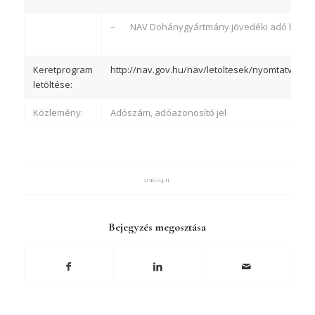
– NAV Dohánygyártmány jövedéki adó bevéte
Keretprogram
http://nav.gov.hu/nav/letoltesek/nyomtatvanyk
letöltése:
Közlemény:
Adószám, adóazonosító jel
2016.04.11.
Bejegyzés megosztása
Iratkozzon fel hírlevelünkre!