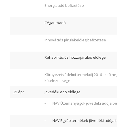
Energiaadó befizetése
Cégautóadó
Innovációs járulékelőleg befizetése
Rehabilitációs hozzájárulás előlege
Környezetvédelmi termékdíj 2016. első negyedév
kötelezettsége
25.ápr
Jövedéki adó előlege
– NAV Üzemanyagok jövedéki adója bevételi
– NAV Egyéb termékek jövedéki adója bevéte