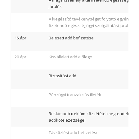
A magánszemély által fizetendő egészségügyi s
járulék
A kiegészítő tevékenységet folytató egyéni válla
fizetendő egészségügyi szolgáltatási járulék
15.ápr
Baleseti adó befizetése
20.ápr
Kisvállalati adó előlege
Biztosítási adó
Pénzügyi tranzakciós illeték
Reklámadó (reklám-közzététel megrendelőjéne
adókötelezettsége)
Távközlési adó befizetése