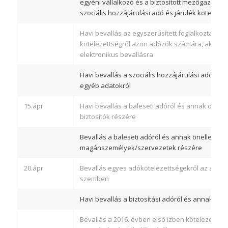
egyéni vállalkozó és a biztosított mezőgazdasá
szociális hozzájárulási adó és járulék kötelezet
Havi bevallás az egyszerűsített foglalkoztatás
kötelezettségről azon adózók számára, akik ne
elektronikus bevallásra
Havi bevallás a szociális hozzájárulási adóról, a
egyéb adatokról
15.ápr
Havi bevallás a baleseti adóról és annak önell
biztosítók részére
Bevallás a baleseti adóról és annak önellenőrz
magánszemélyek/szervezetek részére
20.ápr
Bevallás egyes adókötelezettségekről az állam
szemben
Havi bevallás a biztosítási adóról és annak öne
Bevallás a 2016. évben első ízben kötelezetté 