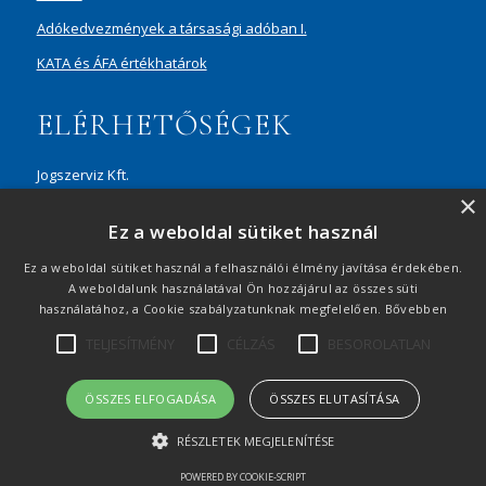
Adókedvezmények a társasági adóban I.
KATA és ÁFA értékhatárok
ELÉRHETŐSÉGEK
Jogszerviz Kft.
×
1087 Budapest, Hungária körút 30/A, 8. em. Aréna Business
Ez a weboldal sütiket használ
Campus
+36 20 429 0716
Ez a weboldal sütiket használ a felhasználói élmény javítása érdekében.
A weboldalunk használatával Ön hozzájárul az összes süti
ertekesites@jogszerviz.hu
használatához, a Cookie szabályzatunknak megfelelően.
Bővebben
TELJESÍTMÉNY
CÉLZÁS
BESOROLATLAN
Adatvédelmi tájékoztató
|
Visszaélés-bejelentés
|
Oldaltérkép
|
© 2021 Minden jog fenntartva
ÖSSZES ELFOGADÁSA
ÖSSZES ELUTASÍTÁSA
RÉSZLETEK MEGJELENÍTÉSE
POWERED BY COOKIE-SCRIPT