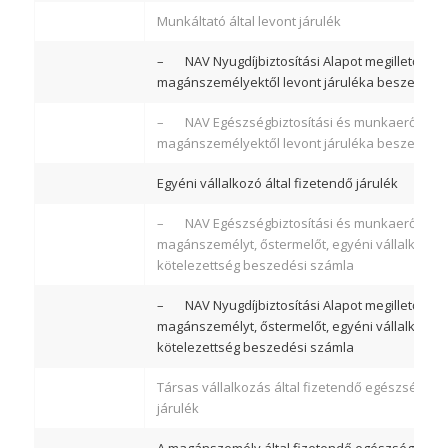
Munkáltató által levont járulék
– NAV Nyugdíjbiztosítási Alapot megillető bev
magánszemélyektől levont járuléka beszedési 
– NAV Egészségbiztosítási és munkaerő-piaci 
magánszemélyektől levont járuléka beszedési 
Egyéni vállalkozó által fizetendő járulék
– NAV Egészségbiztosítási és munkaerő-piaci 
magánszemélyt, őstermelőt, egyéni vállalkozót, k
kötelezettség beszedési számla
– NAV Nyugdíjbiztosítási Alapot megillető bev
magánszemélyt, őstermelőt, egyéni vállalkozót, k
kötelezettség beszedési számla
Társas vállalkozás által fizetendő egészségügyi
járulék