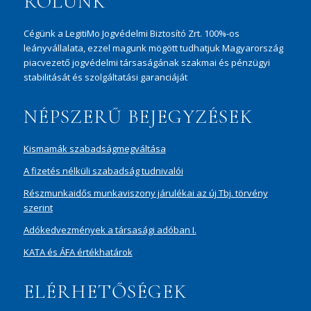
RÓLUNK
Cégünk a LegitiMo Jogvédelmi Biztosító Zrt. 100%-os
leányvállalata, ezzel magunk mögött tudhatjuk Magyarország
piacvezető jogvédelmi társaságának szakmai és pénzügyi
stabilitását és szolgáltatási garanciáját
NÉPSZERŰ BEJEGYZÉSEK
Kismamák szabadságmegváltása
A fizetés nélküli szabadság tudnivalói
Részmunkaidős munkaviszony járulékai az új Tbj. törvény
szerint
Adókedvezmények a társasági adóban I.
KATA és ÁFA értékhatárok
ELÉRHETŐSÉGEK