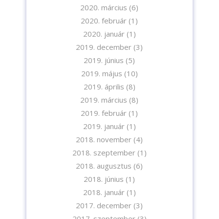
2020. március
(6)
2020. február
(1)
A feliratkozással elfogadja az adatvédelmi tájékoztatónkat. Elolvasom
2020. január
(1)
az
Adatvédelmi tájékoztatót.
2019. december
(3)
2019. június
(5)
Feliratkozom
2019. május
(10)
2019. április
(8)
2019. március
(8)
2019. február
(1)
2019. január
(1)
2018. november
(4)
2018. szeptember
(1)
2018. augusztus
(6)
2018. június
(1)
2018. január
(1)
2017. december
(3)
2017. szeptember
(3)