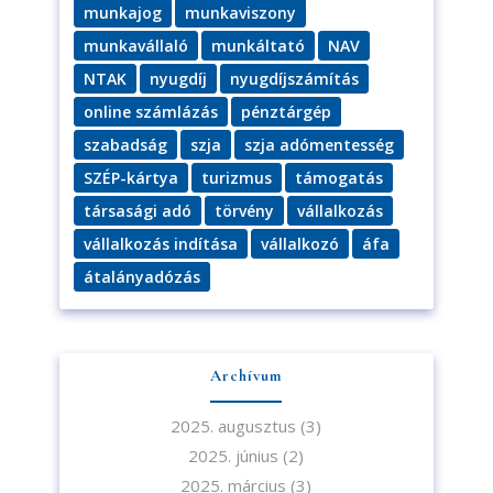
munkajog
munkaviszony
munkavállaló
munkáltató
NAV
NTAK
nyugdíj
nyugdíjszámítás
online számlázás
pénztárgép
szabadság
szja
szja adómentesség
SZÉP-kártya
turizmus
támogatás
társasági adó
törvény
vállalkozás
vállalkozás indítása
vállalkozó
áfa
átalányadózás
Archívum
2025. augusztus
(3)
2025. június
(2)
2025. március
(3)