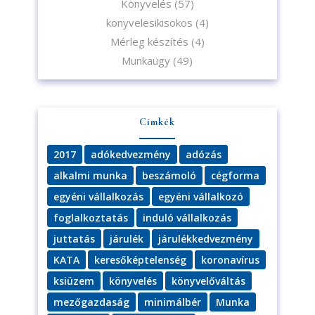
Könyvelés
(57)
konyvelesikisokos
(4)
Mérleg készítés
(4)
Munkaügy
(49)
Címkék
2017
adókedvezmény
adózás
alkalmi munka
beszámoló
cégforma
egyéni vállalkozás
egyéni vállalkozó
foglalkoztatás
induló vállalkozás
juttatás
járulék
járulékkedvezmény
KATA
keresőképtelenség
koronavírus
ksiüzem
könyvelés
könyvelőváltás
mezőgazdaság
minimálbér
Munka