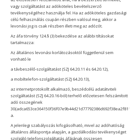
vagy szolgáltatást az adóköteles bevételszerző
tevékenységéhez használja fel. Ha az adóköteles gazdasági
célú felhasználás csupán részben valósul meg, akkor a
levonási jog is csak részben illeti meg az adózót.
Az áfa törvény 124.§ (3) bekezdése az alábbi tiltásokat
tartalmazza:
Az általános levonási korlátozásoktól függetlenül sem
vonható le
a távbeszélő-szolgáltatást (SZJ 64.20.11 és 64.20.12),
a mobiltelefon-szolgáltatást (SZJ 64.20.13),
az internetprotokollt alkalmazó, beszédcélú adatátviteli
szolgáltatást (SZJ 64.20.16-ból) terhelő előzetesen felszámított
adó összegének
30{adca653ce364150f36f07e9b44d21d77792386d692f38ea2f81165016
a.
A jelenlegi szabályozás kifogásolható, mivel az adóhatóság
általános álláspontja alapján, a gazdálkodási tevékenységet
szolgáló telefonszolgáltatás áfájának összesen