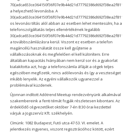
70{adca653ce364150f36f07e9b44d21d77792386d692f38ea2f81165016
a helyezhető levonásba. A
30{adca653ce364150f36f07e9b44d21d77792386d692f38ea2f81165016
os levonási tiltás alól abban az esetben lehet mentesülni, ha a
telefonszolgáltatás teljes ellenértékének legalább
30{adca653ce364150f36f07e9b44d21d77792386d692f38ea2f81165016
a továbbszámlázásra kerül. Viszont ez esetben a telefon
magáncélú használatát össze kell gyűjtenie a
vállalkozásoknak és megfelelően el kell különíteni. Erre
általában kapacitás hiányában nem kerül sor és a gyakorlat
kialakította azt, hogy a telefonszámla áfáját a cégek teljes
egészében megfizetik, nincs adólevonás és így a veszteséget
inkább lenyelik. Az egyéni vállalkozók ugyanezzel a
problémával küzdenek.
Újonnan indított Adótrend Meetup rendezvényünk alkalmával
szakembereink a fenti témát fogják részletesen kibontani. Az
érdeklődő cégvezetőket október 7-én 8:30 órai kezdettel
várjuk a Jogszervíz Kft. székhelyén.
Címünk: 1082 Budapest, Futó utca 47-53. VI. emelet. A
jelentkezés ingyenes, viszont regisztrációhoz kötött, ezért