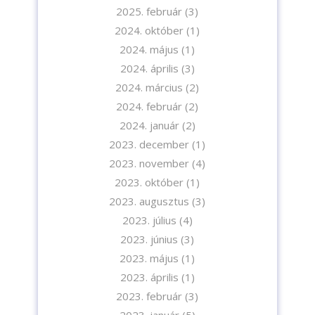
2025. február
(3)
2024. október
(1)
2024. május
(1)
2024. április
(3)
2024. március
(2)
Iratkozzon fel hírlevelünkre!
2024. február
(2)
2024. január
(2)
2023. december
(1)
2023. november
(4)
2023. október
(1)
2023. augusztus
(3)
A feliratkozással elfogadja az adatvédelmi tájékoztatónkat. Elolvasom
az
Adatvédelmi tájékoztatót.
2023. július
(4)
2023. június
(3)
Feliratkozom
2023. május
(1)
2023. április
(1)
2023. február
(3)
2023. január
(5)