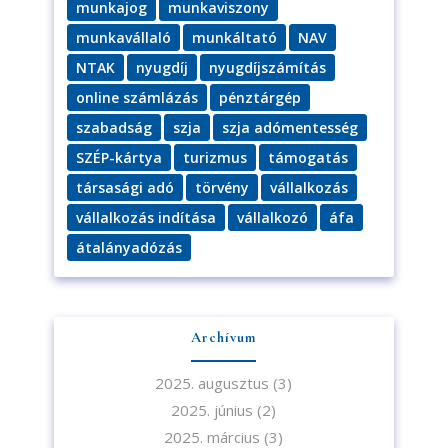
munkajog
munkaviszony
munkavállaló
munkáltató
NAV
NTAK
nyugdíj
nyugdíjszámítás
online számlázás
pénztárgép
szabadság
szja
szja adómentesség
SZÉP-kártya
turizmus
támogatás
társasági adó
törvény
vállalkozás
vállalkozás indítása
vállalkozó
áfa
átalányadózás
Archívum
2025. augusztus
(3)
2025. június
(2)
2025. március
(3)