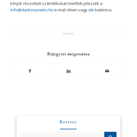
kérjük részvételi szándékukat mielőbb jelezzék a
info@daskonyveles.hu
e-mail címen vagy
ide
kattintva.
2016.09.15.
Bejegyzés megosztása
Keresés