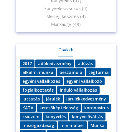
Könyvelés
(57)
konyvelesikisokos
(4)
Mérleg készítés
(4)
Munkaügy
(49)
Címkék
2017
adókedvezmény
adózás
alkalmi munka
beszámoló
cégforma
egyéni vállalkozás
egyéni vállalkozó
foglalkoztatás
induló vállalkozás
juttatás
járulék
járulékkedvezmény
KATA
keresőképtelenség
koronavírus
ksiüzem
könyvelés
könyvelőváltás
mezőgazdaság
minimálbér
Munka