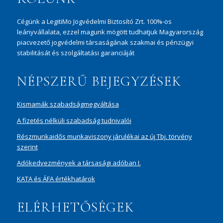
Cégünk a LegitiMo Jogvédelmi Biztosító Zrt. 100%-os
leányvállalata, ezzel magunk mögött tudhatjuk Magyarország
piacvezető jogvédelmi társaságának szakmai és pénzügyi
stabilitását és szolgáltatási garanciáját
NÉPSZERŰ BEJEGYZÉSEK
Kismamák szabadságmegváltása
A fizetés nélküli szabadság tudnivalói
Részmunkaidős munkaviszony járulékai az új Tbj. törvény
szerint
Adókedvezmények a társasági adóban I.
KATA és ÁFA értékhatárok
ELÉRHETŐSÉGEK