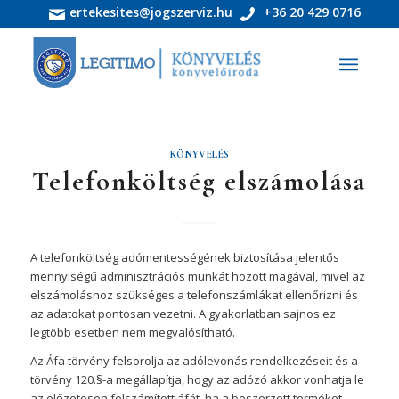
ertekesites@jogszerviz.hu
+36 20 429 0716
KÖNYVELÉS
Telefonköltség elszámolása
A telefonköltség adómentességének biztosítása jelentős
mennyiségű adminisztrációs munkát hozott magával, mivel az
elszámoláshoz szükséges a telefonszámlákat ellenőrizni és
az adatokat pontosan vezetni. A gyakorlatban sajnos ez
legtöbb esetben nem megvalósítható.
Az Áfa törvény felsorolja az adólevonás rendelkezéseit és a
törvény 120.§-a megállapítja, hogy az adózó akkor vonhatja le
az előzetesen felszámított áfát, ha a beszerzett terméket,