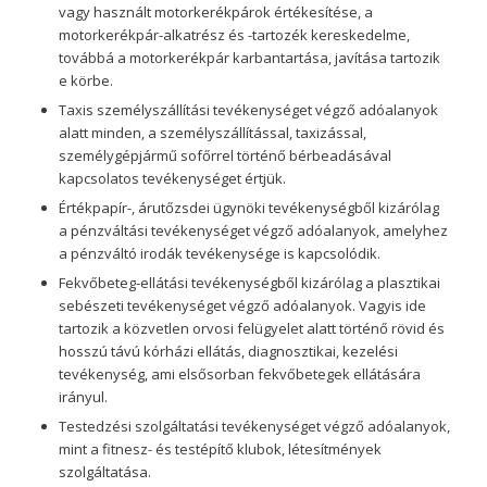
vagy használt motorkerékpárok értékesítése, a
motorkerékpár-alkatrész és -tartozék kereskedelme,
továbbá a motorkerékpár karbantartása, javítása tartozik
e körbe.
Taxis személyszállítási tevékenységet végző adóalanyok
alatt minden, a személyszállítással, taxizással,
személygépjármű sofőrrel történő bérbeadásával
kapcsolatos tevékenységet értjük.
Értékpapír-, árutőzsdei ügynöki tevékenységből kizárólag
a pénzváltási tevékenységet végző adóalanyok, amelyhez
a pénzváltó irodák tevékenysége is kapcsolódik.
Fekvőbeteg-ellátási tevékenységből kizárólag a plasztikai
sebészeti tevékenységet végző adóalanyok. Vagyis ide
tartozik a közvetlen orvosi felügyelet alatt történő rövid és
hosszú távú kórházi ellátás, diagnosztikai, kezelési
tevékenység, ami elsősorban fekvőbetegek ellátására
irányul.
Testedzési szolgáltatási tevékenységet végző adóalanyok,
mint a fitnesz- és testépítő klubok, létesítmények
szolgáltatása.