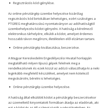
Regisztrációs kód igénylése.
Az online pénztárgép üzembe helyezése kizárólag
regisztrációs kód birtokában lehetséges, ezért szükséges a
PTGREG meghatározású nyomtatványon az adóhatóságtól
üzembehelyezési kódot igényelni. A hatóság a kérelmező
elektronikus tárhelyére, elküldi a kódot, amelyet érdemes
hosszabb távon megőrizni, illetéktelen elől elzártan tartani.
Online pénztárgép kiválasztása, beszerzése.
A Magyar Kereskedelmi Engedélyezési Hivatal honlapján
megtalálható milyen típusú gépek felelnek meg a
rendelkezésnek és ezek közül az adózó választhatja ki a neki
leginkább megfelelő készüléket, amelyet nem kötelező
megvásárolni, bérelni is lehetséges.
Online pénztárgép üzembe helyezése.
A hatóság által elküldött kódot a pénztárgép beszerzésekor
az üzemeltető kinyomtatott formában átadja az eladónak, aki
ezt a kódot és az AP számot rögzíti a pénztárgépben. Az