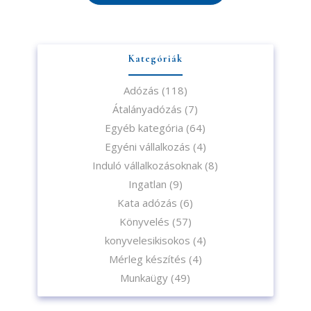
Kategóriák
Adózás
(118)
Átalányadózás
(7)
Egyéb kategória
(64)
Egyéni vállalkozás
(4)
Induló vállalkozásoknak
(8)
Ingatlan
(9)
Kata adózás
(6)
Iratkozzon fel hírlevelünkre!
Könyvelés
(57)
konyvelesikisokos
(4)
Mérleg készítés
(4)
Munkaügy
(49)
A feliratkozással elfogadja az adatvédelmi tájékoztatónkat. Elolvasom