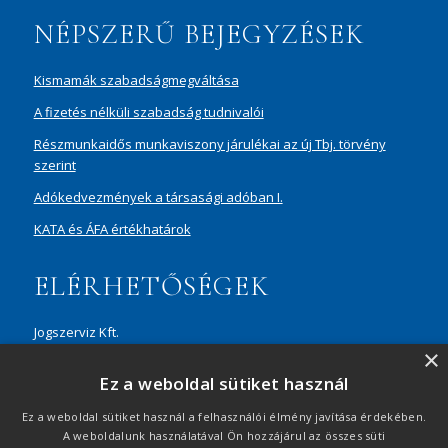
NÉPSZERŰ BEJEGYZÉSEK
Kismamák szabadságmegváltása
A fizetés nélküli szabadság tudnivalói
Részmunkaidős munkaviszony járulékai az új Tbj. törvény
szerint
Adókedvezmények a társasági adóban I.
KATA és ÁFA értékhatárok
ELÉRHETŐSÉGEK
Jogszerviz Kft.
×
1087 Budapest, Hungária körút 30/A, 8. em. Aréna Business
Ez a weboldal sütiket használ
Campus
+36 20 429 0716
Ez a weboldal sütiket használ a felhasználói élmény javítása érdekében.
A weboldalunk használatával Ön hozzájárul az összes süti