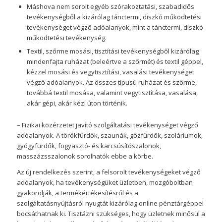
Máshova nem sorolt egyéb szórakoztatási, szabadidős
tevékenységből a kizárólag tánctermi, diszkó működtetési
tevékenységet végző adóalanyok, mint a tánctermi, diszkó
működtetési tevékenység.
Textil, szőrme mosási, tisztítási tevékenységből kizárólag
mindenfajta ruházat (beleértve a szőrmét) és textil géppel,
kézzel mosási és vegytisztítási, vasalási tevékenységet
végző adóalanyok. Az összes típusú ruházat és szőrme,
továbbá textil mosása, valamint vegytisztítása, vasalása,
akár gépi, akár kézi úton történik.
– Fizikai közérzetet javító szolgáltatási tevékenységet végző
adóalanyok. A törökfürdők, szaunák, gőzfürdők, szoláriumok,
gyógyfürdők, fogyasztó- és karcsúsítószalonok,
masszázsszalonok sorolhatók ebbe a körbe.
Az új rendelkezés szerint, a felsorolt tevékenységeket végző
adóalanyok, ha tevékenységüket üzletben, mozgóboltban
gyakorolják, a termékértékesítésről és a
szolgáltatásnyújtásról nyugtát kizárólag online pénztárgéppel
bocsáthatnak ki. Tisztázni szükséges, hogy üzletnek minősül a