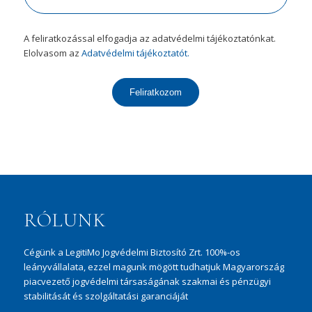
A feliratkozással elfogadja az adatvédelmi tájékoztatónkat.
Elolvasom az
Adatvédelmi tájékoztatót.
Feliratkozom
RÓLUNK
Cégünk a LegitiMo Jogvédelmi Biztosító Zrt. 100%-os
leányvállalata, ezzel magunk mögött tudhatjuk Magyarország
piacvezető jogvédelmi társaságának szakmai és pénzügyi
stabilitását és szolgáltatási garanciáját