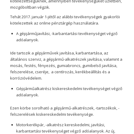
kötelezettségüknek, amennyiben tevékenységüket üzletben,
mozgóboltban végzik.
Tehát 2017. január 1-jétől az alábbi tevékenységek gyakorlói
kötelezettek az online pénztárgép használatára.
A gépjárműjavítási, -karbantartási tevékenységet végző
adóalanyok.
Ide tartozik a gépjárművek javítása, karbantartása, az
általános szerviz, a gépjármű-alkatrészek javítása, valamint a
mosás, festés, fényezés, gumiabroncs, gumibelső javítása,
felszerelése, cseréje, a centírozás, kerékbeállítás és a
korrózióvédelem.
Gépjárműalkatrész kiskereskedelmi tevékenységet végző
adóalanyok.
Ezen körbe sorolható a gépjármű-alkatrészek, -tartozékok, -
felszerelések kiskereskedelmi tevékenysége.
Motorkerékpár, -alkatrész kereskedelmi, javítási,
karbantartási tevékenységet végző adóalanyok. Az új,