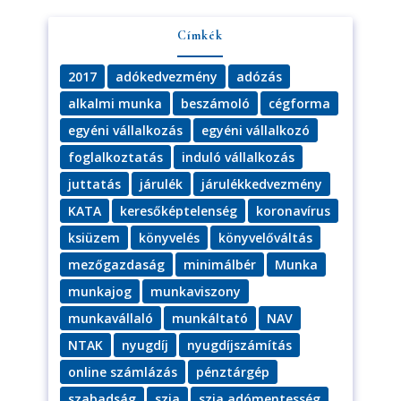
az
Adatvédelmi tájékoztatót.
Címkék
Feliratkozom
2017
adókedvezmény
adózás
alkalmi munka
beszámoló
cégforma
egyéni vállalkozás
egyéni vállalkozó
foglalkoztatás
induló vállalkozás
juttatás
járulék
járulékkedvezmény
KATA
keresőképtelenség
koronavírus
ksiüzem
könyvelés
könyvelőváltás
mezőgazdaság
minimálbér
Munka
munkajog
munkaviszony
munkavállaló
munkáltató
NAV
NTAK
nyugdíj
nyugdíjszámítás
online számlázás
pénztárgép
szabadság
szja
szja adómentesség