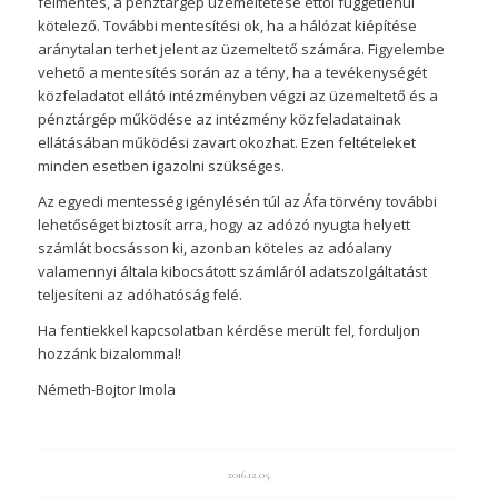
felmentés, a pénztárgép üzemeltetése ettől függetlenül
kötelező. További mentesítési ok, ha a hálózat kiépítése
aránytalan terhet jelent az üzemeltető számára. Figyelembe
vehető a mentesítés során az a tény, ha a tevékenységét
közfeladatot ellátó intézményben végzi az üzemeltető és a
pénztárgép működése az intézmény közfeladatainak
ellátásában működési zavart okozhat. Ezen feltételeket
minden esetben igazolni szükséges.
Az egyedi mentesség igénylésén túl az Áfa törvény további
lehetőséget biztosít arra, hogy az adózó nyugta helyett
számlát bocsásson ki, azonban köteles az adóalany
valamennyi általa kibocsátott számláról adatszolgáltatást
teljesíteni az adóhatóság felé.
Ha fentiekkel kapcsolatban kérdése merült fel, forduljon
hozzánk bizalommal!
Németh-Bojtor Imola
2016.12.05.