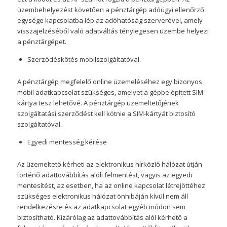
üzembehelyezést követően a pénztárgép adóügyi ellenőrző
egysége kapcsolatba lép az adóhatóság szerverével, amely
visszajelzéséből való adatváltás ténylegesen üzembe helyezi
a pénztárgépet.
Szerződéskötés mobilszolgáltatóval.
A pénztárgép megfelelő online üzemeléséhez egy bizonyos
mobil adatkapcsolat szükséges, amelyet a gépbe épített SIM-
kártya tesz lehetővé. A pénztárgép üzemeltetőjének
szolgáltatási szerződést kell kötnie a SIM-kártyát biztosító
szolgáltatóval.
Egyedi mentesség kérése
Az üzemeltető kérheti az elektronikus hírközlő hálózat útján
történő adattovábbítás alóli felmentést, vagyis az egyedi
mentesítést, az esetben, ha az online kapcsolat létrejöttéhez
szükséges elektronikus hálózat önhibáján kívül nem áll
rendelkezésre és az adatkapcsolat egyéb módon sem
biztosítható. Kizárólag az adattovábbítás alól kérhető a