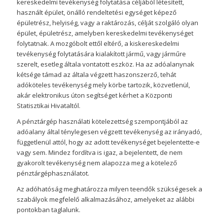
kereskedelmi tevékenység folytatása céljából létesített,
használt épület, önálló rendeltetési egységet képező
épületrész, helyiség, vagy a raktározás, célját szolgáló olyan
épület, épületrész, amelyben kereskedelmi tevékenységet
folytatnak. A mozgóbolt ettől eltérő, a kiskereskedelmi
tevékenység folytatására kialakított jármű, vagy járműre
szerelt, esetleg általa vontatott eszköz. Ha az adóalanynak
kétsége támad az általa végzett haszonszerző, tehát
adóköteles tevékenység mely körbe tartozik, közvetlenül,
akár elektronikus úton segítséget kérhet a Központi
Statisztikai Hivataltól.
A pénztárgép használati kötelezettség szempontjából az
adóalany által ténylegesen végzett tevékenység az irányadó,
függetlenül attól, hogy az adott tevékenységet bejelentette-e
vagy sem. Mindez fordítva is igaz, a bejelentett, de nem
gyakorolt tevékenység nem alapozza meg a kötelező
pénztárgéphasználatot.
Az adóhatóság meghatározza milyen teendők szükségesek a
szabályok megfelelő alkalmazásához, amelyeket az alábbi
pontokban taglalunk.