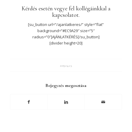
Kérdés esetén vegye fel kollégáinkkal a
kapcsolatot.
[su_button url=”/ajanlatkeres/” style=”flat”
background=”#EC9A29″ size=”5″
radius=”0″]AJÁNLATKÉRÉS[/su_button]
[divider height=20]
2019.04.23.
Bejegyzés megosztása