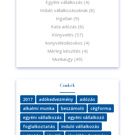
Egyéni vállalkozás
(4)
Induló vállalkozásoknak
(8)
Ingatlan
(9)
Kata adózás
(6)
Könyvelés
(57)
konyvelesikisokos
(4)
Mérleg készítés
(4)
Munkaügy
(49)
Címkék
2017
adókedvezmény
adózás
alkalmi munka
beszámoló
cégforma
egyéni vállalkozás
egyéni vállalkozó
foglalkoztatás
induló vállalkozás