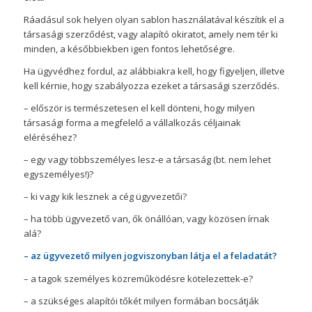
Ráadásul sok helyen olyan sablon használatával készítik el a
társasági szerződést, vagy alapító okiratot, amely nem tér ki
minden, a későbbiekben igen fontos lehetőségre.
Ha ügyvédhez fordul, az alábbiakra kell, hogy figyeljen, illetve
kell kérnie, hogy szabályozza ezeket a társasági szerződés.
– először is természetesen el kell dönteni, hogy milyen
társasági forma a megfelelő a vállalkozás céljainak
eléréséhez?
– egy vagy többszemélyes lesz-e a társaság (bt. nem lehet
egyszemélyes!)?
– ki vagy kik lesznek a cég ügyvezetői?
– ha több ügyvezető van, ők önállóan, vagy közösen írnak
alá?
– az ügyvezető milyen jogviszonyban látja el a feladatát?
– a tagok személyes közreműködésre kötelezettek-e?
– a szükséges alapítói tőkét milyen formában bocsátják