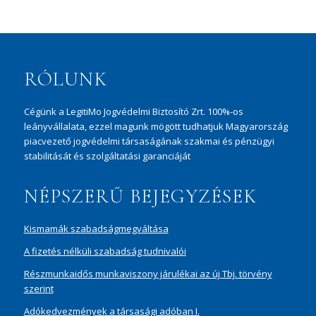
RÓLUNK
Cégünk a LegitiMo Jogvédelmi Biztosító Zrt. 100%-os
leányvállalata, ezzel magunk mögött tudhatjuk Magyarország
piacvezető jogvédelmi társaságának szakmai és pénzügyi
stabilitását és szolgáltatási garanciáját
NÉPSZERŰ BEJEGYZÉSEK
Kismamák szabadságmegváltása
A fizetés nélküli szabadság tudnivalói
Részmunkaidős munkaviszony járulékai az új Tbj. törvény
szerint
Adókedvezmények a társasági adóban I.