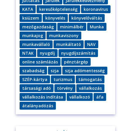
juttatás
járulék
járulékkedvezmény
KATA
keresőképtelenség
koronavírus
ksiüzem
könyvelés
könyvelőváltás
mezőgazdaság
minimálbér
Munka
munkajog
munkaviszony
munkavállaló
munkáltató
NAV
NTAK
nyugdíj
nyugdíjszámítás
online számlázás
pénztárgép
szabadság
szja
szja adómentesség
SZÉP-kártya
turizmus
támogatás
társasági adó
törvény
vállalkozás
vállalkozás indítása
vállalkozó
áfa
átalányadózás
Iratkozzon fel hírlevelünkre!