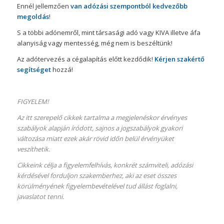
Ennél jellemzően
van adózási szempontból kedvezőbb
megoldás
!
S a többi adónemről, mint társasági adó vagy KIVA illetve áfa
alanyiság vagy mentesség, még nem is beszéltünk!
Az adótervezés a cégalapítás előtt kezdődik!
Kérjen szakértő
segítséget
hozzá!
FIGYELEM!
Az itt szerepelő cikkek tartalma a megjelenéskor érvényes
szabályok alapján íródott, sajnos a jogszabályok gyakori
változása miatt ezek akár rövid időn belül érvényüket
veszíthetik.
Cikkeink célja a figyelemfelhívás, konkrét számviteli, adózási
kérdésével forduljon szakemberhez, aki az eset összes
körülményének figyelembevételével tud állást foglalni,
javaslatot tenni.