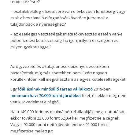
rendelkezésre?
– osztalékelőleg kifizetésére van-e évközben lehetőség, vagy
csak a beszámoló elfogadását követően juthatnak a
tulajdonosok a nyereséghez?
– az esetleges veszteségek miatti tőkevesztés esetén van-e
pótbefizetési kötelezettség, ha igen, milyen összegben és
milyen gyakorisággal?
Az ügyvezető és a tulajdonosok bizonyos esetekben
biztosítottak, míg más esetekben nem. Ezért nagyon
körültekintően kell megválasztani az egyes kötelezettségeket.
Egy
főállásúnak minősülő társas vállalkozó
2019-ben
minimum havi 70.000 forint járulékot
fizet, és ekkor még nem
vett ki jövedelmet a cégből!
Ha a 149.000 forintos minimálbérrel állapítják meg a juttatását,
akkor további 22.000 forint SZJA-t kell megfizetnie a cégnek.
Vagyis 92.000 forint nettó jövedelemhez 92.000 forint
megfizetése mellett jut.