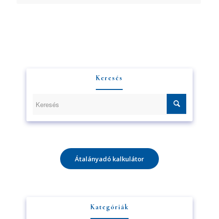
Keresés
Iratkozzon fel hírlevelünkre!
Átalányadó kalkulátor
A feliratkozással elfogadja az adatvédelmi tájékoztatónkat. Elolvasom
az
Adatvédelmi tájékoztatót.
Kategóriák