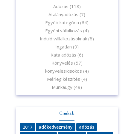
Adózás
(118)
Feliratkozom
Átalányadózás
(7)
Egyéb kategória
(64)
Egyéni vállalkozás
(4)
Induló vállalkozásoknak
(8)
Ingatlan
(9)
Kata adózás
(6)
Könyvelés
(57)
konyvelesikisokos
(4)
Mérleg készítés
(4)
Munkaügy
(49)
Címkék
2017
adókedvezmény
adózás