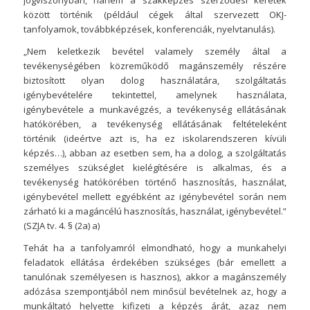
jogviszonyban, hanem a szakképzés szerződési keretek
között történik (például cégek által szervezett OKJ-
tanfolyamok, továbbképzések, konferenciák, nyelvtanulás).
„Nem keletkezik bevétel valamely személy által a
tevékenységében közreműködő magánszemély részére
biztosított olyan dolog használatára, szolgáltatás
igénybevételére tekintettel, amelynek használata,
igénybevétele a munkavégzés, a tevékenység ellátásának
hatókörében, a tevékenység ellátásának feltételeként
történik (ideértve azt is, ha ez iskolarendszeren kívüli
képzés…), abban az esetben sem, ha a dolog, a szolgáltatás
személyes szükséglet kielégítésére is alkalmas, és a
tevékenység hatókörében történő hasznosítás, használat,
igénybevétel mellett egyébként az igénybevétel során nem
zárható ki a magáncélú hasznosítás, használat, igénybevétel.”
(SZJA tv. 4. § (2a) a)
Tehát ha a tanfolyamról elmondható, hogy a munkahelyi
feladatok ellátása érdekében szükséges (bár emellett a
tanulónak személyesen is hasznos), akkor a magánszemély
adózása szempontjából nem minősül bevételnek az, hogy a
munkáltató helyette kifizeti a képzés árát, azaz nem