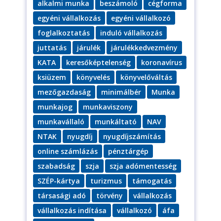
alkalmi munka
beszámoló
cégforma
egyéni vállalkozás
egyéni vállalkozó
foglalkoztatás
induló vállalkozás
juttatás
járulék
járulékkedvezmény
KATA
keresőképtelenség
koronavírus
ksiüzem
könyvelés
könyvelőváltás
mezőgazdaság
minimálbér
Munka
munkajog
munkaviszony
munkavállaló
munkáltató
NAV
NTAK
nyugdíj
nyugdíjszámítás
online számlázás
pénztárgép
szabadság
szja
szja adómentesség
SZÉP-kártya
turizmus
támogatás
társasági adó
törvény
vállalkozás
vállalkozás indítása
vállalkozó
áfa