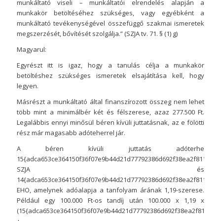
munkáltató viseli – munkáltatói elrendelés alapján a
munkakör betöltéséhez szükséges, vagy egyébként a
munkáltató tevékenységével összefüggő szakmai ismeretek
megszerzését, bővítését szolgálja.” (SZJA tv. 71. § (1) g)
Magyarul:
Egyrészt itt is igaz, hogy a tanulás célja a munkakör
betöltéshez szükséges ismeretek elsajátítása kell, hogy
legyen.
Másrészt a munkáltató által finanszírozott összeg nem lehet
több mint a minimálbér két és félszerese, azaz 277.500 Ft.
Legalábbis ennyi minősül béren kívüli juttatásnak, az e fölötti
rész már magasabb adóteherrel jár.
A béren kívüli juttatás adóterhe
15{adca653ce364150f36f07e9b44d21d77792386d692f38ea2f8116501
SZJA és
14{adca653ce364150f36f07e9b44d21d77792386d692f38ea2f8116501
EHO, amelynek adóalapja a tanfolyam árának 1,19-szerese.
Például egy 100.000 Ft-os tandíj után 100.000 x 1,19 x
(15{adca653ce364150f36f07e9b44d21d77792386d692f38ea2f8116501
+