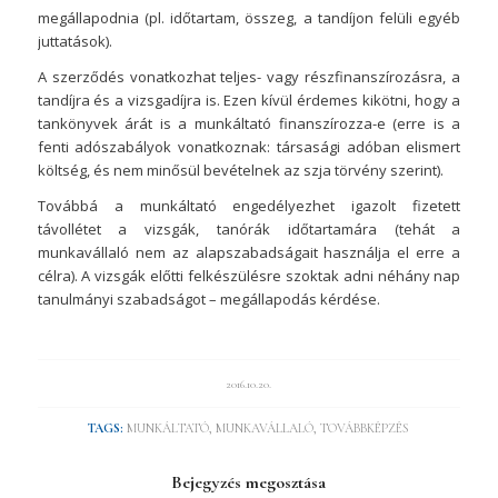
megállapodnia (pl. időtartam, összeg, a tandíjon felüli egyéb
juttatások).
A szerződés vonatkozhat teljes- vagy részfinanszírozásra, a
tandíjra és a vizsgadíjra is. Ezen kívül érdemes kikötni, hogy a
tankönyvek árát is a munkáltató finanszírozza-e (erre is a
fenti adószabályok vonatkoznak: társasági adóban elismert
költség, és nem minősül bevételnek az szja törvény szerint).
Továbbá a munkáltató engedélyezhet igazolt fizetett
távollétet a vizsgák, tanórák időtartamára (tehát a
munkavállaló nem az alapszabadságait használja el erre a
célra). A vizsgák előtti felkészülésre szoktak adni néhány nap
tanulmányi szabadságot – megállapodás kérdése.
2016.10.20.
TAGS:
MUNKÁLTATÓ
,
MUNKAVÁLLALÓ
,
TOVÁBBKÉPZÉS
Bejegyzés megosztása