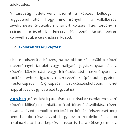
adóköteles.
A társasági adótörvény szerint a képzés költsége –
függetlenül attól, hogy mire irányul – a vállalkozási
tevékenység érdekében elismert költség (Tao. törvény 3.
számú melléklet B) fejezet 14. pont), tehát bátran
könyvelhetjük a cég kiadásai között.
Iskolarendszerű képzés:
Iskolarendszerű a képzés, ha az abban részesülő a képző
intézménnyel tanulói vagy hallgatói jogviszonyban áll: a
képzés közoktatási vagy felnőttoktatási intézményben, a
tanítási évhez igazodva szerveződik (például egyetemi
mesterképzés, OKJ-képzés szakképzőiskolában; lehet
nappali, esti vagy levelező tagozat is).
2016-ban
„Béren kívüli juttatásnak minősül az iskolarendszerű
képzési költsége munkáltató által történő átvállalása révén
juttatott jövedelemből a minimálbér két és félszeresét meg
nem haladó rész, azzal, hogy ez a rendelkezés akkor
alkalmazható, ha a képzés – akkor is, ha a költséget nem a