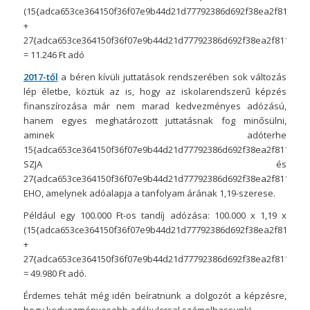
(15{adca653ce364150f36f07e9b44d21d77792386d692f38ea2f8116501
+
27{adca653ce364150f36f07e9b44d21d77792386d692f38ea2f81165016
= 11.246 Ft adó
2017-től
a béren kívüli juttatások rendszerében sok változás
lép életbe, köztük az is, hogy az iskolarendszerű képzés
finanszírozása már nem marad kedvezményes adózású,
hanem egyes meghatározott juttatásnak fog minősülni,
aminek adóterhe
15{adca653ce364150f36f07e9b44d21d77792386d692f38ea2f8116501
SZJA és
27{adca653ce364150f36f07e9b44d21d77792386d692f38ea2f8116501
EHO, amelynek adóalapja a tanfolyam árának 1,19-szerese.
Például egy 100.000 Ft-os tandíj adózása: 100.000 x 1,19 x
(15{adca653ce364150f36f07e9b44d21d77792386d692f38ea2f8116501
+
27{adca653ce364150f36f07e9b44d21d77792386d692f38ea2f81165016
= 49.980 Ft adó.
Érdemes tehát még idén beíratnunk a dolgozót a képzésre,