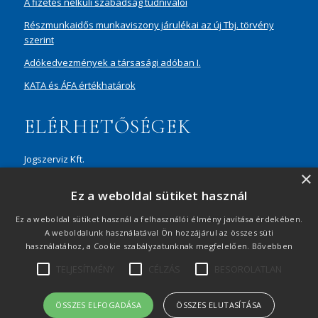
A fizetés nélküli szabadság tudnivalói
Részmunkaidős munkaviszony járulékai az új Tbj. törvény
szerint
Adókedvezmények a társasági adóban I.
KATA és ÁFA értékhatárok
ELÉRHETŐSÉGEK
Jogszerviz Kft.
×
1087 Budapest, Hungária körút 30/A, 8. em. Aréna Business
Ez a weboldal sütiket használ
Campus
+36 20 429 0716
Ez a weboldal sütiket használ a felhasználói élmény javítása érdekében.
A weboldalunk használatával Ön hozzájárul az összes süti
ertekesites@jogszerviz.hu
használatához, a Cookie szabályzatunknak megfelelően.
Bővebben
TELJESÍTMÉNY
CÉLZÁS
BESOROLATLAN
Adatvédelmi tájékoztató
|
Visszaélés-bejelentés
|
Oldaltérkép
|
© 2021 Minden jog fenntartva
ÖSSZES ELFOGADÁSA
ÖSSZES ELUTASÍTÁSA