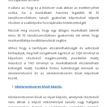
hozzájárulás terhére.
A válasz az, hogy ez a módszer csak abban az esetben jöhet
szóba, ha a munkáltató havonta legalább 45 fő
tanulószerződéses tanuló gyakorlati képzésével teljesíti
részben a szakképzési hozzájárulási kötelezettségét.
Nézzük meg viszont, hogy egy átlagos munkáltató (akinél
nincs 45 fő tanulószerződéses gyakornok) mit tehet, hogy
munkavállalója továbbtanulását segítse.
Ahhoz hogy a tanfolyam elszámolhatóságát és adózását
körbejárjuk, meg kell vizsgálnunk egyrészt az SZJA törvényt (a
képzésen résztvevő magánszemély jövedelme miatt),
másrészt a TAO törvényt (a munkáltatónál elszámolható
költségek miatt). Továbbá fontos különbséget tennünk az
iskolarendszerű és az iskolarendszeren kívüli képzések
között.
Iskolarendszeren kívüli képzés:
Iskolarendszeren kívüli az olyan képzés, amelynek résztvevői
nem állnak a képző intézménnyel tanulói vagy hallgatói