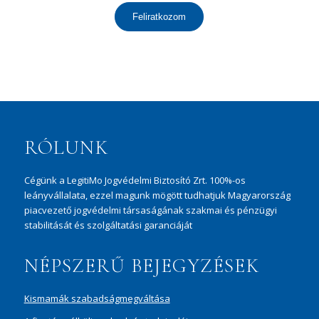
Feliratkozom
RÓLUNK
Cégünk a LegitiMo Jogvédelmi Biztosító Zrt. 100%-os
leányvállalata, ezzel magunk mögött tudhatjuk Magyarország
piacvezető jogvédelmi társaságának szakmai és pénzügyi
stabilitását és szolgáltatási garanciáját
NÉPSZERŰ BEJEGYZÉSEK
Kismamák szabadságmegváltása