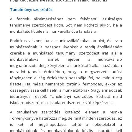
hogy kedvezményesebb adókulccsal számolhassunk!
Tanulmányi szerződés
A fentiek alkalmazásához nem feltétlenül szükséges
tanulmányi szerződést kötni. Sőt, nem köthető akkor, ha a
munkáltató kötelezi a munkavállalót a tanulásra.
Praktikus viszont, ha a munkavállaló akar tanulni, és ez a
munkáltatónak is hasznos: ilyenkor a tandíj átvállalásáért
cserébe a munkáltató tanulmányi szerződést írat alá a
munkavállalóval. Ennek fejében a munkavállaló
meghatározott ideig kénytelen a munkáltató alkalmazásában
maradni (annak érdekében, hogy a megszerzett tudást
ténylegesen a cég érdekében használja fel, ha már a cég
fizette). Ha mégis hamarabb történik felmondás, akkor az
összeget vissza kell fizetni a munkáltatónak (vagy annak csak
időarányos részét). Tanulmányi szerződés köthető mind
iskolarendszerű, mint iskolarendszeren kívüli képzésre is.
A tanulmányi szerződés kötelező elemeit a Munka
Törvénykönyve határozza meg, de mint minden szerződés, ez
is két fél megállapodása, tehát a feltételekről a
munkáltatónak és munkavállalónak közös akarattal kell