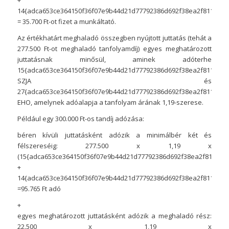
14{adca653ce364150f36f07e9b44d21d77792386d692f38ea2f81165016
= 35.700 Ft-ot fizet a munkáltató.
Az értékhatárt meghaladó összegben nyújtott juttatás (tehát a
277.500 Ft-ot meghaladó tanfolyamdíj) egyes meghatározott
juttatásnak minősül, aminek adóterhe
15{adca653ce364150f36f07e9b44d21d77792386d692f38ea2f8116501
SZJA és
27{adca653ce364150f36f07e9b44d21d77792386d692f38ea2f8116501
EHO, amelynek adóalapja a tanfolyam árának 1,19-szerese.
Például egy 300.000 Ft-os tandíj adózása:
béren kívüli juttatásként adózik a minimálbér két és
félszereséig: 277.500 x 1,19 x
(15{adca653ce364150f36f07e9b44d21d77792386d692f38ea2f8116501
+
14{adca653ce364150f36f07e9b44d21d77792386d692f38ea2f81165016
=95.765 Ft adó
+
egyes meghatározott juttatásként adózik a meghaladó rész:
22.500 x 1,19 x