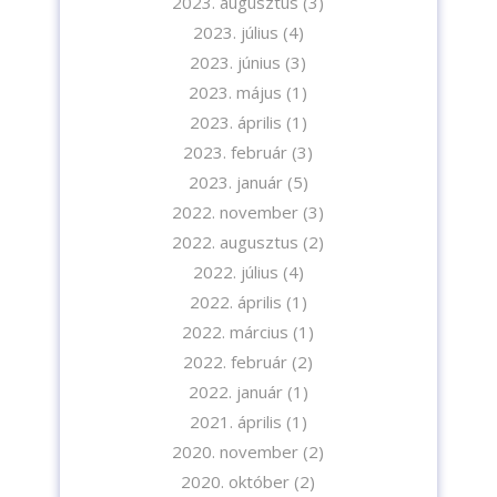
2023. augusztus
(3)
2023. július
(4)
2023. június
(3)
2023. május
(1)
2023. április
(1)
2023. február
(3)
2023. január
(5)
2022. november
(3)
2022. augusztus
(2)
Iratkozzon fel hírlevelünkre!
2022. július
(4)
2022. április
(1)
2022. március
(1)
2022. február
(2)
2022. január
(1)
A feliratkozással elfogadja az adatvédelmi tájékoztatónkat. Elolvasom
2021. április
(1)
az
Adatvédelmi tájékoztatót.
2020. november
(2)
2020. október
(2)
Feliratkozom