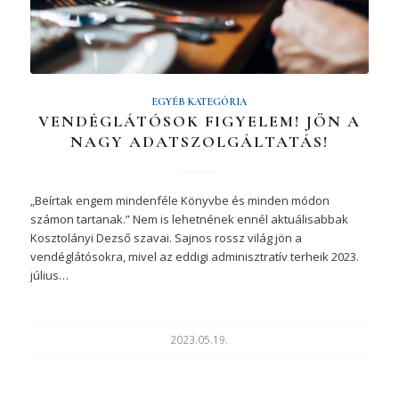
EGYÉB KATEGÓRIA
VENDÉGLÁTÓSOK FIGYELEM! JÖN A
NAGY ADATSZOLGÁLTATÁS!
„Beírtak engem mindenféle Könyvbe és minden módon
számon tartanak.” Nem is lehetnének ennél aktuálisabbak
Kosztolányi Dezső szavai. Sajnos rossz világ jön a
vendéglátósokra, mivel az eddigi adminisztratív terheik 2023.
július…
2023.05.19.