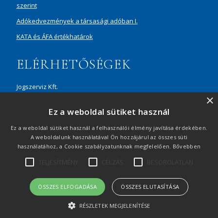
szerint
Adókedvezmények a társasági adóban I.
KATA és ÁFA értékhatárok
ELÉRHETŐSÉGEK
Jogszerviz Kft.
×
1087 Budapest, Hungária körút 30/A, 8. em. Aréna Business
Ez a weboldal sütiket használ
Campus
+36 20 429 0716
Ez a weboldal sütiket használ a felhasználói élmény javítása érdekében.
A weboldalunk használatával Ön hozzájárul az összes süti
ertekesites@jogszerviz.hu
használatához, a Cookie szabályzatunknak megfelelően.
Bővebben
TELJESÍTMÉNY
CÉLZÁS
BESOROLATLAN
Adatvédelmi tájékoztató
|
Visszaélés-bejelentés
|
Oldaltérkép
|
© 2021 Minden jog fenntartva
ÖSSZES ELFOGADÁSA
ÖSSZES ELUTASÍTÁSA
RÉSZLETEK MEGJELENÍTÉSE