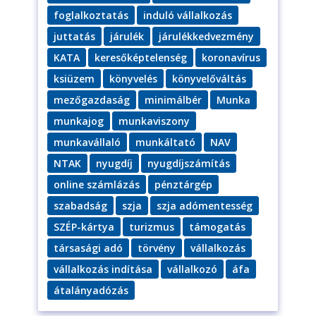
foglalkoztatás
induló vállalkozás
juttatás
járulék
járulékkedvezmény
KATA
keresőképtelenség
koronavírus
ksiüzem
könyvelés
könyvelőváltás
mezőgazdaság
minimálbér
Munka
munkajog
munkaviszony
munkavállaló
munkáltató
NAV
NTAK
nyugdíj
nyugdíjszámítás
online számlázás
pénztárgép
szabadság
szja
szja adómentesség
SZÉP-kártya
turizmus
támogatás
társasági adó
törvény
vállalkozás
vállalkozás indítása
vállalkozó
áfa
átalányadózás