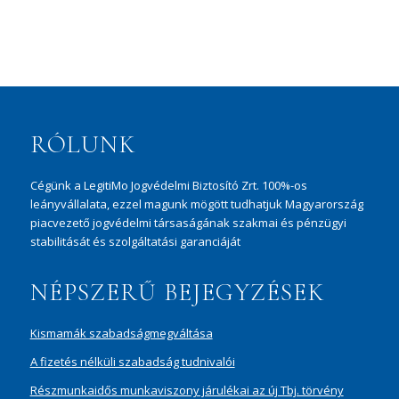
RÓLUNK
Cégünk a LegitiMo Jogvédelmi Biztosító Zrt. 100%-os
leányvállalata, ezzel magunk mögött tudhatjuk Magyarország
piacvezető jogvédelmi társaságának szakmai és pénzügyi
stabilitását és szolgáltatási garanciáját
NÉPSZERŰ BEJEGYZÉSEK
Kismamák szabadságmegváltása
A fizetés nélküli szabadság tudnivalói
Részmunkaidős munkaviszony járulékai az új Tbj. törvény