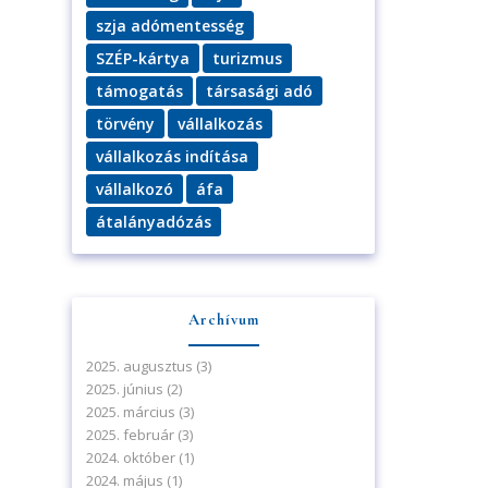
szja adómentesség
SZÉP-kártya
turizmus
támogatás
társasági adó
törvény
vállalkozás
vállalkozás indítása
vállalkozó
áfa
átalányadózás
Archívum
2025. augusztus
(3)
2025. június
(2)
2025. március
(3)
2025. február
(3)
2024. október
(1)
2024. május
(1)