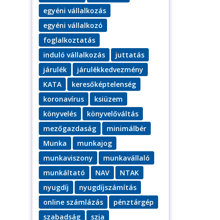
egyéni vállalkozás
egyéni vállalkozó
foglalkoztatás
induló vállalkozás
juttatás
járulék
járulékkedvezmény
KATA
keresőképtelenség
koronavírus
ksiüzem
könyvelés
könyvelőváltás
mezőgazdaság
minimálbér
Munka
munkajog
munkaviszony
munkavállaló
munkáltató
NAV
NTAK
nyugdíj
nyugdíjszámítás
online számlázás
pénztárgép
szabadság
szja