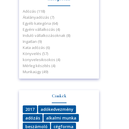
Adózás
(118)
Átalányadózás
(7)
Egyéb kategória
(64)
Egyéni vállalkozás
(4)
Induló vállalkozásoknak
(8)
Ingatlan
(9)
Kata adózás
(6)
Könyvelés
(57)
konyvelesikisokos
(4)
Mérleg készítés
(4)
Munkaügy
(49)
Címkék
2017
adókedvezmény
adózás
alkalmi munka
beszámoló
cégforma