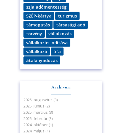
szja adómentesség
SZÉP-kártya
turizmus
támogatás
társasági adó
törvény
vállalkozás
vállalkozás indítása
vállalkozó
áfa
átalányadózás
Archívum
2025. augusztus
(3)
2025. június
(2)
2025. március
(3)
2025. február
(3)
2024. október
(1)
2024. május
(1)