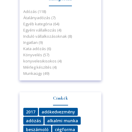
Adózás
(118)
Átalányadózás
(7)
Egyéb kategória
(64)
Egyéni vállalkozás
(4)
Induló vállalkozásoknak
(8)
Ingatlan
(9)
Kata adózás
(6)
Könyvelés
(57)
konyvelesikisokos
(4)
Mérleg készítés
(4)
Munkaügy
(49)
Címkék
2017
adókedvezmény
adózás
alkalmi munka
beszámoló
cégforma