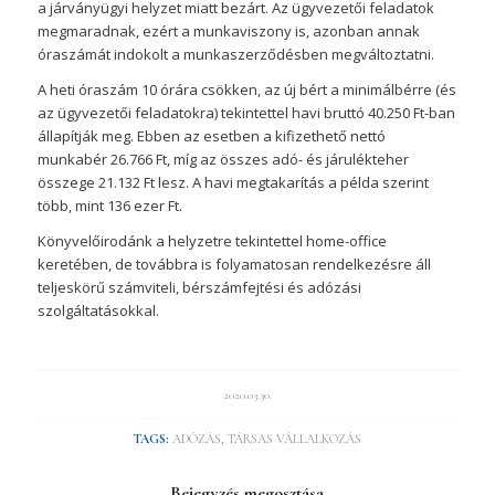
a járványügyi helyzet miatt bezárt. Az ügyvezetői feladatok
megmaradnak, ezért a munkaviszony is, azonban annak
óraszámát indokolt a munkaszerződésben megváltoztatni.
A heti óraszám 10 órára csökken, az új bért a minimálbérre (és
az ügyvezetői feladatokra) tekintettel havi bruttó 40.250 Ft-ban
állapítják meg. Ebben az esetben a kifizethető nettó
munkabér 26.766 Ft, míg az összes adó- és járulékteher
összege 21.132 Ft lesz. A havi megtakarítás a példa szerint
több, mint 136 ezer Ft.
Könyvelőirodánk a helyzetre tekintettel home-office
keretében, de továbbra is folyamatosan rendelkezésre áll
teljeskörű számviteli, bérszámfejtési és adózási
szolgáltatásokkal.
2020.03.30.
TAGS:
ADÓZÁS
,
TÁRSAS VÁLLALKOZÁS
Bejegyzés megosztása