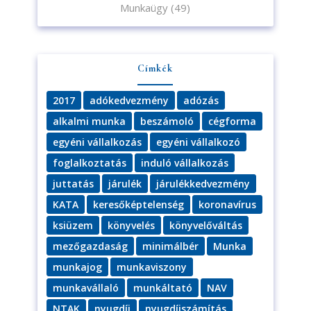
Munkaügy
(49)
Címkék
2017
adókedvezmény
adózás
alkalmi munka
beszámoló
cégforma
egyéni vállalkozás
egyéni vállalkozó
foglalkoztatás
induló vállalkozás
juttatás
járulék
járulékkedvezmény
KATA
keresőképtelenség
koronavírus
ksiüzem
könyvelés
könyvelőváltás
mezőgazdaság
minimálbér
Munka
munkajog
munkaviszony
munkavállaló
munkáltató
NAV
NTAK
nyugdíj
nyugdíjszámítás