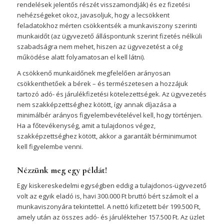
rendelések jelentős részét visszamondják) és ez fizetési
nehézségeket okoz, javasoljuk, hogy a lecsökkent
feladatokhoz mérten csökkentsék a munkaviszony szerinti
munkaidőt (az ügyvezető álláspontunk szerint fizetés nélküli
szabadságra nem mehet, hiszen az ügyvezetést a cég
működése alatt folyamatosan el kell látni).
A csökkenő munkaidőnek megfelelően arányosan
csökkenthetőek a bérek – és természetesen a hozzájuk
tartozó adó- és járulékfizetési kötelezettségek. Az ügyvezetés
nem szakképzettséghez kötött, így annak díjazása a
minimálbér arányos figyelembevételével kell, hogy történjen.
Ha a főtevékenység, amit a tulajdonos végez,
szakképzettséghez kötött, akkor a garantált bérminimumot
kell figyelembe venni.
Nézzünk meg egy példát!
Egy kiskereskedelmi egységben eddig a tulajdonos-ügyvezető
volt az egyik eladó is, havi 300.000 Ft bruttó bért számolt el a
munkaviszonyára tekintettel. A nettó kifizetett bér 199.500 Ft,
amely után az összes adó- és járulékteher 157.500 Ft. Az üzlet