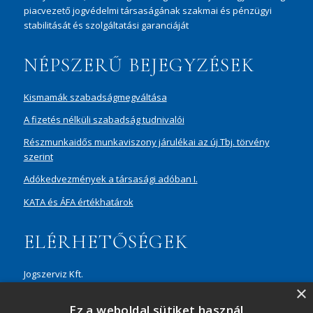
piacvezető jogvédelmi társaságának szakmai és pénzügyi
stabilitását és szolgáltatási garanciáját
NÉPSZERŰ BEJEGYZÉSEK
Kismamák szabadságmegváltása
A fizetés nélküli szabadság tudnivalói
Részmunkaidős munkaviszony járulékai az új Tbj. törvény
szerint
Adókedvezmények a társasági adóban I.
KATA és ÁFA értékhatárok
ELÉRHETŐSÉGEK
Jogszerviz Kft.
×
1087 Budapest, Hungária körút 30/A, 8. em. Aréna Business
Ez a weboldal sütiket használ
Campus