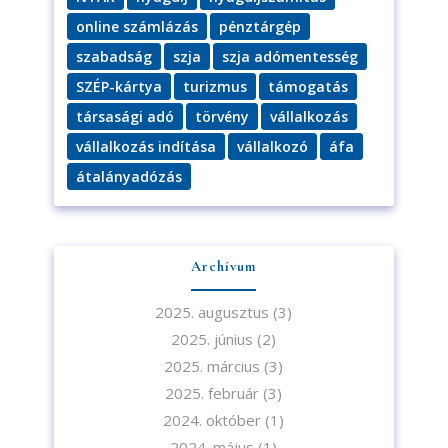
online számlázás
pénztárgép
szabadság
szja
szja adómentesség
SZÉP-kártya
turizmus
támogatás
Iratkozzon fel hírlevelünkre!
társasági adó
törvény
vállalkozás
vállalkozás indítása
vállalkozó
áfa
átalányadózás
A feliratkozással elfogadja az adatvédelmi tájékoztatónkat. Elolvasom
Archívum
az
Adatvédelmi tájékoztatót.
2025. augusztus
(3)
Feliratkozom
2025. június
(2)
2025. március
(3)
2025. február
(3)
2024. október
(1)
2024. május
(1)