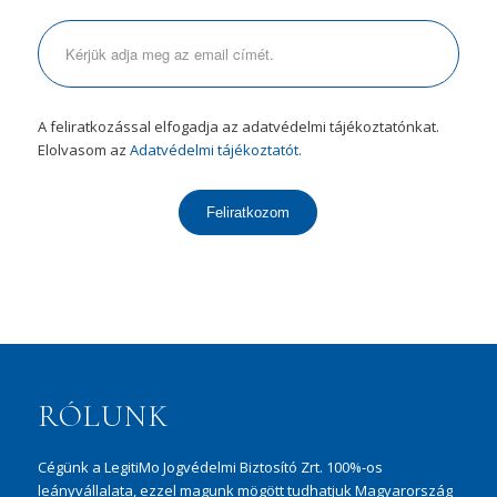
A feliratkozással elfogadja az adatvédelmi tájékoztatónkat.
Elolvasom az
Adatvédelmi tájékoztatót.
Feliratkozom
RÓLUNK
Cégünk a LegitiMo Jogvédelmi Biztosító Zrt. 100%-os
leányvállalata, ezzel magunk mögött tudhatjuk Magyarország