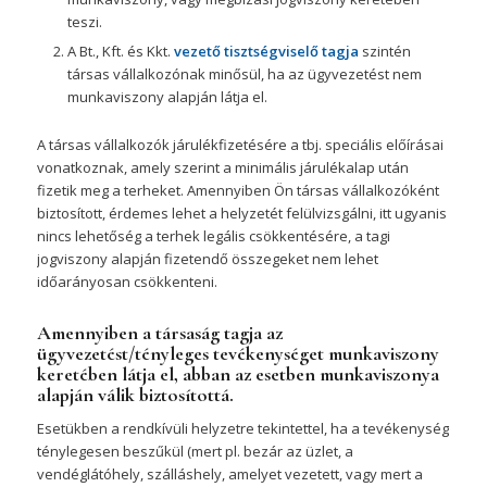
teszi.
A Bt., Kft. és Kkt.
vezető tisztségviselő tagja
szintén
társas vállalkozónak minősül, ha az ügyvezetést nem
munkaviszony alapján látja el.
A társas vállalkozók járulékfizetésére a tbj. speciális előírásai
vonatkoznak, amely szerint a minimális járulékalap után
fizetik meg a terheket. Amennyiben Ön társas vállalkozóként
biztosított, érdemes lehet a helyzetét felülvizsgálni, itt ugyanis
nincs lehetőség a terhek legális csökkentésére, a tagi
jogviszony alapján fizetendő összegeket nem lehet
időarányosan csökkenteni.
Amennyiben a társaság tagja az
ügyvezetést/tényleges tevékenységet
munkaviszony
keretében látja el, abban az esetben munkaviszonya
alapján válik biztosítottá.
Esetükben a rendkívüli helyzetre tekintettel, ha a tevékenység
ténylegesen beszűkül (mert pl. bezár az üzlet, a
vendéglátóhely, szálláshely, amelyet vezetett, vagy mert a