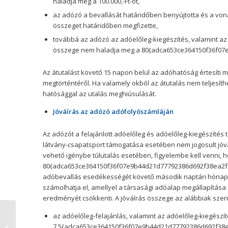
haladja meg a 100.000,-Ft-ot,
az adózó a bevallását határidőben benyújtotta és a vo
összeget határidőben megfizette,
továbbá az adózó az adóelőleg-kiegészítés, valamint az 
összege nem haladja meg a 80{adca653ce364150f36f07
Az átutalást követő 15 napon belül az adóhatóság értesíti mi
megtörténtéről. Ha valamely okból az átutalás nem teljesíthe
hatósággal az utalás meghiúsulását.
Jóváírás az adózó adófolyószámláján
Az adózót a felajánlott adóelőleg és adóelőleg-kiegészítés ter
látvány-csapatsport támogatása esetében nem jogosult jóváí
vehető igénybe túlutalás esetében, figyelembe kell venni,
80{adca653ce364150f36f07e9b44d21d77792386d692f38ea2f81
adóbevallás esedékességét követő második naptári hónap e
számolhatja el, amellyel a társasági adóalap megállapítása
eredményét csökkenti. A jóváírás összege az alábbiak szer
az adóelőleg-felajánlás, valamint az adóelőleg-kiegészít
Karácsonyi akció a D.A.S.
7,5{adca653ce364150f36f07e9b44d21d77792386d692f38ea2
Könyvelésnél! Spóroljon velünk