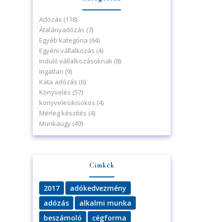
Adózás
(118)
Átalányadózás
(7)
Egyéb kategória
(64)
Egyéni vállalkozás
(4)
Induló vállalkozásoknak
(8)
Ingatlan
(9)
Kata adózás
(6)
Könyvelés
(57)
konyvelesikisokos
(4)
Mérleg készítés
(4)
Munkaügy
(49)
Címkék
2017
adókedvezmény
adózás
alkalmi munka
beszámoló
cégforma