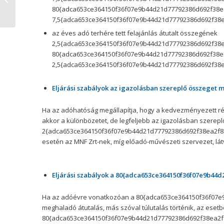
80{adca653ce364150f36f07e9b44d21d77792386d692f38e
2017-ben!
7,5{adca653ce364150f36f07e9b44d21d77792386d692f38e
az éves adó terhére tett felajánlás átutalt összegének
2,5{adca653ce364150f36f07e9b44d21d77792386d692f38ea2
80{adca653ce364150f36f07e9b44d21d77792386d692f38e
2,5{adca653ce364150f36f07e9b44d21d77792386d692f38e
Eljárási szabályok az igazolásban szereplő összeget 
Ha az adóhatóság megállapítja, hogy a kedvezményezett rés
akkor a különbözetet, de legfeljebb az igazolásban szerep
2{adca653ce364150f36f07e9b44d21d77792386d692f38ea2f811
esetén az MNF Zrt-nek, míg előadó-művészeti szervezet, lá
Eljárási szabályok a 80{adca653ce364150f36f07e9b44d
Ha az adóévre vonatkozóan a 80{adca653ce364150f36f07e
meghaladó átutalás, más szóval túlutalás történik, az esetb
80{adca653ce364150f36f07e9b44d21d77792386d692f38ea2f81