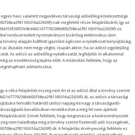
t egyes havi, valamint negyedéves társasági adóelőleg-kötelezettsége
2f38ea2f81165016a22639f}-nak megfelelő része felajánlásáról, így az
ce364150f36f07e9b44d21d77792386d692f38ea2f81165016a22639f}-os
által rendszeresített nyomtatványon kizárólag elektronikus úton
 törvény alapján kiállított igazolást egészen a nyilatkozat benyújtásáig,
 az átutalás nem megy végbe, csupán akkor, ha az adózó egyidejűleg
atát. Az adózó az adóelőleg-nyilatkozatát, legfeljebb öt alkalommal
még az esedékesség lejárta előtt. A módosítás feltétele, hogy az
 végrehajtható adótartozása.
y a célra felajánlott összeg nem éri el az adózó által a törvény szerinti
d21d77792386d692f38ea2f81165016a22639f}-át, az adózó a társasági
újtására fennálló határidő utolsó napjáig és/vagy a társaságiadó-
a társaságiadó-bevallásában rendelkezhet a még fel nem ajánlott
felajánlásáról. Ennek feltétele, hogy megnevezze a kedvezményezett
szeg nem haladhatja meg a törvény szerint fizetendő adó összegének,
38ea2f81165016a22639f}-át. A felajánlás érvényességi feltétele ez
ogy ne álljon fenn 100.000,-Ft-ot meghaladó mértékű, végrehajtható