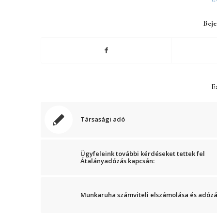
Beje
Ez
Társasági adó
Ügyfeleink további kérdéseket tettek fel
Átalányadózás kapcsán:
Munkaruha számviteli elszámolása és adóz