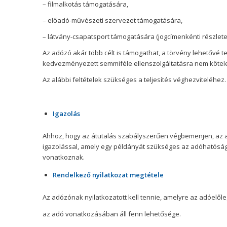
– filmalkotás támogatására,
– előadó-művészeti szervezet támogatására,
– látvány-csapatsport támogatására (jogcímenkénti részlet
Az adózó akár több célt is támogathat, a törvény lehetővé t
kedvezményezett semmiféle ellenszolgáltatásra nem kötelez
Az alábbi feltételek szükséges a teljesítés véghezviteléhez.
Igazolás
Ahhoz, hogy az átutalás szabályszerűen végbemenjen, az 
igazolással, amely egy példányát szükséges az adóhatóság r
vonatkoznak.
Rendelkező nyilatkozat megtétele
Az adózónak nyilatkozatott kell tennie, amelyre az adóelőle
az adó vonatkozásában áll fenn lehetősége.