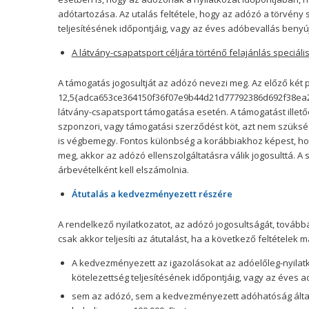
adótartozása. Az utalás feltétele, hogy az adózó a törvény s
teljesítésének időpontjáig, vagy az éves adóbevallás benyú
A látvány-csapatsport céljára történő felajánlás speciáli
A támogatás jogosultját az adózó nevezi meg. Az előző két 
12,5{adca653ce364150f36f07e9b44d21d77792386d692f38ea2f8
látvány-csapatsport támogatása esetén. A támogatást ille
szponzori, vagy támogatási szerződést köt, azt nem szüksé
is végbemegy. Fontos különbség a korábbiakhoz képest, h
meg, akkor az adózó ellenszolgáltatásra válik jogosulttá. 
árbevételként kell elszámolnia.
Átutalás a kedvezményezett részére
A rendelkező nyilatkozatot, az adózó jogosultságát, tovább
csak akkor teljesíti az átutalást, ha a következő feltételek 
A kedvezményezett az igazolásokat az adóelőleg-nyilatk
kötelezettség teljesítésének időpontjáig, vagy az éves 
sem az adózó, sem a kedvezményezett adóhatóság által n