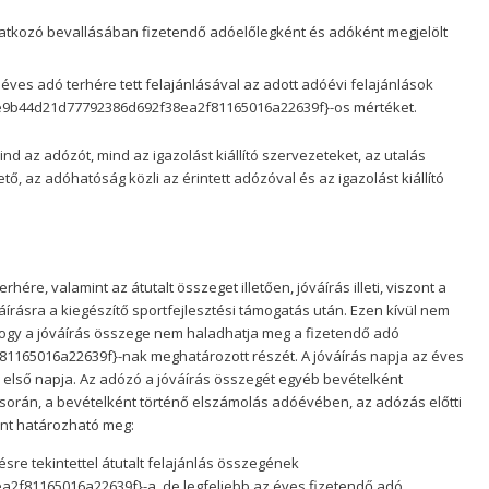
natkozó bevallásában fizetendő adóelőlegként és adóként megjelölt
éves adó terhére tett felajánlásával az adott adóévi felajánlások
e9b44d21d77792386d692f38ea2f81165016a22639f}-os mértéket.
nd az adózót, mind az igazolást kiállító szervezeteket, az utalás
tő, az adóhatóság közli az érintett adózóval és az igazolást kiállító
hére, valamint az átutalt összeget illetően, jóváírás illeti, viszont a
rásra a kiegészítő sportfejlesztési támogatás után. Ezen kívül nem
 hogy a jóváírás összege nem haladhatja meg a fizetendő adó
165016a22639f}-nak meghatározott részét. A jóváírás napja az éves
Iratkozzon fel hír
lső napja. Az adózó a jóváírás összegét egyéb bevételként
 során, a bevételként történő elszámolás adóévében, az adózás előtti
int határozható meg:
ésre tekintettel átutalt felajánlás összegének
f81165016a22639f}-a, de legfeljebb az éves fizetendő adó