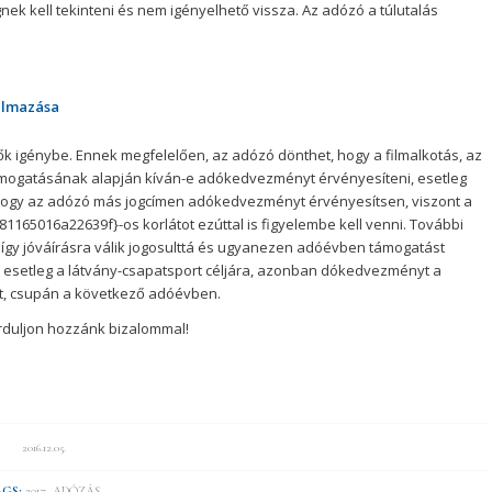
k kell tekinteni és nem igényelhető vissza. Az adózó a túlutalás
almazása
génybe. Ennek megfelelően, az adózó dönthet, hogy a filmalkotás, az
ámogatásának alapján kíván-e adókedvezményt érvényesíteni, esetleg
a, hogy az adózó más jogcímen adókedvezményt érvényesítsen, viszont a
5016a22639f}-os korlátot ezúttal is figyelembe kell venni. További
 így jóváírásra válik jogosulttá és ugyanezen adóévben támogatást
, esetleg a látvány-csapatsport céljára, azonban dókedvezményt a
, csupán a következő adóévben.
rduljon hozzánk bizalommal!
2016.12.05.
AGS:
2017
,
ADÓZÁS