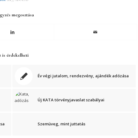
gyzés megosztása
 is érdekelheti
Év végi jutalom, rendezvény, ajándék adózása
Új KATA törvényjavaslat szabályai
ása
Szemüveg, mint juttatás