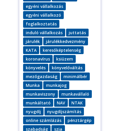
egyéni vállalkozás
egyéni vállalkozó
foglalkoztatás
induló vállalkozás
juttatás
járulék
járulékkedvezmény
KATA
keresőképtelenség
koronavírus
ksiüzem
könyvelés
könyvelőváltás
mezőgazdaság
minimálbér
Munka
munkajog
munkaviszony
munkavállaló
munkáltató
NAV
NTAK
nyugdíj
nyugdíjszámítás
online számlázás
pénztárgép
szabadság
szja