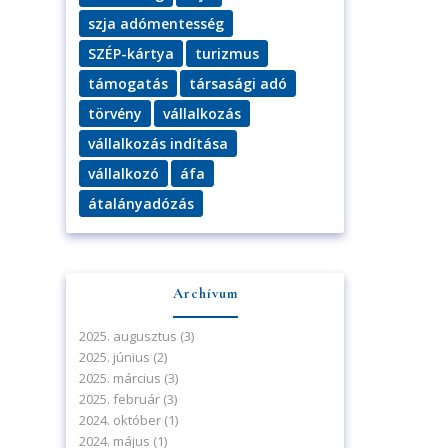
szja adómentesség
SZÉP-kártya
turizmus
támogatás
társasági adó
törvény
vállalkozás
vállalkozás indítása
vállalkozó
áfa
átalányadózás
Archívum
2025. augusztus
(3)
2025. június
(2)
2025. március
(3)
2025. február
(3)
2024. október
(1)
2024. május
(1)