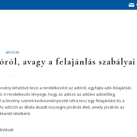
ADÓZÁS
ról, avagy a felajánlás szabályai
törvény lehetővé teszi a rendelkezést az adóról, egyfajta adó-felajánlás
t. A rendelkezés lényege, hogy az adózó az adóévi adóelőleg,
l a törvény szerint kedvezményezett célra tesz egy felajánlást és a
 adózót az általa átutalt összegre jóváírás illeti, amely jóváírás az
kkentő tételként.
ánlását: