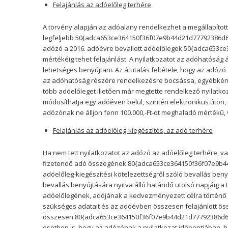
Felajánlás az adóelőleg terhére
A törvény alapján az adóalany rendelkezhet a megállapítot
legfeljebb 50{adca653ce364150f36f07e9b44d21d77792386d69
adózó a 2016. adóévre bevallott adóelőlegek 50{adca653
mértékéig tehet felajánlást. A nyilatkozatot az adóhatóság 
lehetséges benyújtani. Az átutalás feltétele, hogy az adózó a
az adóhatóság részére rendelkezésre bocsássa, egyébként
több adóelőleget illetően már megtette rendelkező nyilatkoz
módosíthatja egy adóéven belül, szintén elektronikus úton, 
adózónak ne álljon fenn 100.000,-Ft-ot meghaladó mértékű,
Felajánlás az adóelőleg-kiegészítés, az adó terhére
Ha nem tett nyilatkozatot az adózó az adóelőleg terhére, vag
fizetendő adó összegének 80{adca653ce364150f36f07e9b44
adóelőleg-kiegészítési kötelezettségről szóló bevallás beny
bevallás benyújtására nyitva álló határidő utolsó napjáig 
adóelőlegének, adójának a kedvezményezett célra történő 
szükséges adatait és az adóévben összesen felajánlott ös
összesen 80{adca653ce364150f36f07e9b44d21d77792386d692f
esetben is, hogy az adózónak a nyilatkozat időpontjában, h