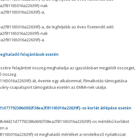
a2f81165016a22639f}-nak
a2f81165016a22639f}-a,
A feliratkozással elfogadja az adatvé
Elolvasom az
Adatvédelmi t
f81165016a22639f}-a, de legfeljebb az éves fizetendő adó
a2f81165016a22639f}-nak
Feliratkozom
a2f81165016a22639f}-a.
meghaladó felajánlások esetén
zére felajánlott összeg meghaladja az igazolásban megjelölt összeget,
lő összeg
65016a22639f}-át, évente egy alkalommal, filmalkotás támogatása
tvány-csapatsport támogatása esetén az EMMI-nek utalja.
21d77792386d692f38ea2f81165016a22639f}-os korlát átlépése esetén
9b44d21d77792386d692f38ea2f81165016a22639f}-os mértékű korlátot
en a
165016a22639f}-ot meghaladó mértéket a rendelkező nyilatkozat