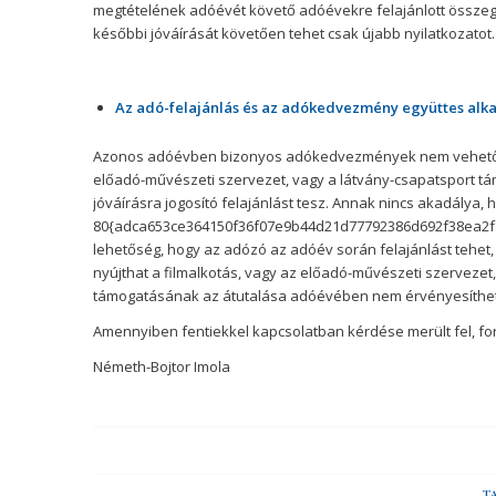
megtételének adóévét követő adóévekre felajánlott összegne
későbbi jóváírását követően tehet csak újabb nyilatkozatot.
Az adó-felajánlás és az adókedvezmény együttes alk
Azonos adóévben bizonyos adókedvezmények nem vehetők i
előadó-művészeti szervezet, vagy a látvány-csapatsport t
jóváírásra jogosító felajánlást tesz. Annak nincs akadály
80{adca653ce364150f36f07e9b44d21d77792386d692f38ea2f8116
lehetőség, hogy az adózó az adóév során felajánlást tehet,
nyújthat a filmalkotás, vagy az előadó-művészeti szervezet
támogatásának az átutalása adóévében nem érvényesíthet
Amennyiben fentiekkel kapcsolatban kérdése merült fel, fo
Németh-Bojtor Imola
T