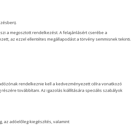
ezésben).
eszi a megosztott rendelkezést. A felajánlásért cserébe a
ett, az ezzel ellentétes megállapodást a törvény semmisnek tekinti.
adózónak rendelkeznie kell a kedvezményezett célra vonatkozó
észére továbbítani. Az igazolás kiállítására speciális szabályok
g, az adóelőleg-kiegészítés, valamint