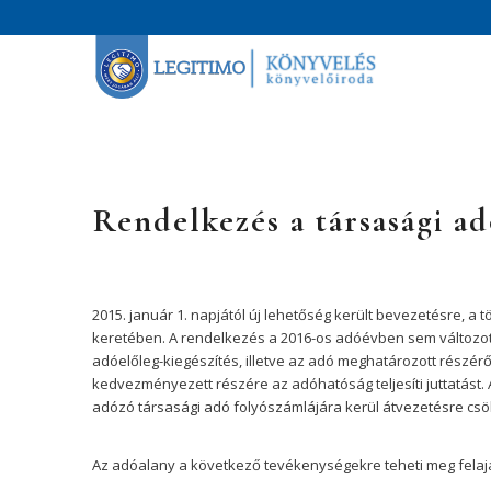
Rendelkezés a társasági adó
2015. január 1. napjától új lehetőség került bevezetésre, a 
keretében. A rendelkezés a 2016-os adóévben sem változot
adóelőleg-kiegészítés, illetve az adó meghatározott részérő
kedvezményezett részére az adóhatóság teljesíti juttatást. Az
adózó társasági adó folyószámlájára kerül átvezetésre csö
Az adóalany a következő tevékenységekre teheti meg felaj