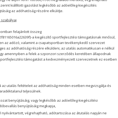
zerint kiállított igazolást legkésőbb az adóelőleg-kiegészítés
jtásáig az adóhatóság részére elküldje.
s szabályai
pontban felajánlott összeg
1165016a22639f}-a kiegészítő sportfejlesztési támogatásnak minősül,
tően az adózó, valamint a csapatsportban tevékenykedő szervezet
ges az adóhatóság részére elküldeni, az utalás automatikusan e nélkül
ogy amennyiben a felek a szponzori szerződés keretében állapodnak
A sportfejlesztési támogatást a kedvezményezett szervezetnek ez esetben
á az utalás feltételeit az adóhatóság minden esetben megvizsgálja és
maradéktalanul teljesülnek.
ozat benyújtásáig, vagy legkésőbb az adóelőleg-kiegészítési
adóbevallás benyújtásáig megkapja,
yilvántartott, végrehajtható, adótartozása az átutalás napján ne