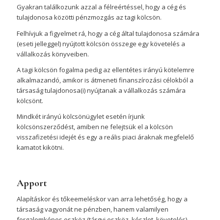
Gyakran találkozunk azzal a félreértéssel, hogy a cég és
tulajdonosa közötti pénzmozgás az tagi kölcsön.
Felhívjuk a figyelmet rá, hogy a cég által tulajdonosa számára
(eseti jelleggel) nyújtott kölcsön összege egy követelés a
vállalkozás könyveiben.
A tagi kölcsön fogalma pedig az ellentétes irányú kötelemre
alkalmazandó, amikor is átmeneti finanszírozási célokból a
társaság tulajdonosa(i) nyújtanak a vállalkozás számára
kölcsönt.
Mindkét irányú kölcsönügylet esetén írjunk
kölcsönszerződést, amiben ne felejtsük el a kölcsön
visszafizetési idejét és egy a reális piaci áraknak megfelelő
kamatot kikötni.
Apport
Alapításkor és tőkeemeléskor van arra lehetőség, hogy a
társaság vagyonát ne pénzben, hanem valamilyen
forgalomképes eszköz (tárgyi eszköz, készlet, követelés)