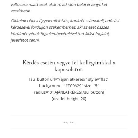
változása miatt ezek akár rövid időn belül érvényüket
veszíthetik.
Cikkeink célja a figyelemfelhívás, konkrét számviteli, adózási
kérdésével forduljon szakemberhez, aki az eset összes
körülményének figyelembevételével tud állást foglalni,
javaslatot tenni.
Kérdés esetén vegye fel kollégáinkkal a
kapcsolatot.
[su_button url=”/ajanlatkeres/” style=”flat”
background=”#EC9A29″ size=”5″
radius=”0″]AJÁNLATKÉRÉS[/su_button]
[divider height=20]
2019.06.14.