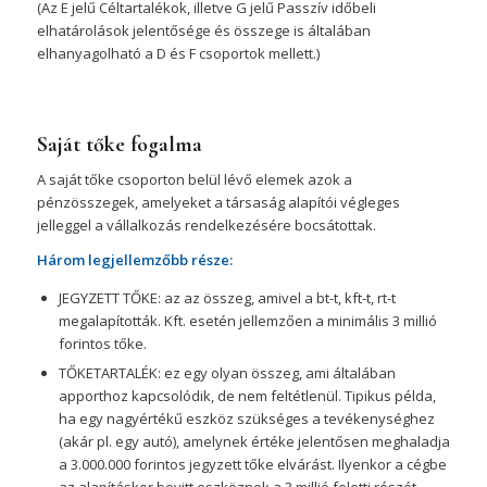
(Az E jelű Céltartalékok, illetve G jelű Passzív időbeli
elhatárolások jelentősége és összege is általában
elhanyagolható a D és F csoportok mellett.)
Saját tőke fogalma
A saját tőke csoporton belül lévő elemek azok a
pénzösszegek, amelyeket a társaság alapítói végleges
jelleggel a vállalkozás rendelkezésére bocsátottak.
Három legjellemzőbb része:
JEGYZETT TŐKE: az az összeg, amivel a bt-t, kft-t, rt-t
megalapították. Kft. esetén jellemzően a minimális 3 millió
forintos tőke.
TŐKETARTALÉK: ez egy olyan összeg, ami általában
apporthoz kapcsolódik, de nem feltétlenül. Tipikus példa,
ha egy nagyértékű eszköz szükséges a tevékenységhez
(akár pl. egy autó), amelynek értéke jelentősen meghaladja
a 3.000.000 forintos jegyzett tőke elvárást. Ilyenkor a cégbe