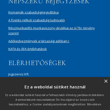
NÉPSZERŰ BEJEGYZÉSEK
Kismamák szabadságmegváltása
A fizetés nélküli szabadság tudnivalói
Részmunkaidős munkaviszony járulékai az új Tbj. törvény
szerint
Adókedvezmények a társasági adóban I.
KATA és ÁFA értékhatárok
ELÉRHETŐSÉGEK
Jogszerviz Kft.
×
1087 Budapest, Hungária körút 30/A, 8. em. Aréna Business
Ez a weboldal sütiket használ
Campus
+36 20 429 0716
Ez a weboldal sütiket használ a felhasználói élmény javítása érdekében.
A weboldalunk használatával Ön hozzájárul az összes süti
ertekesites@jogszerviz.hu
használatához, a Cookie szabályzatunknak megfelelően.
Bővebben