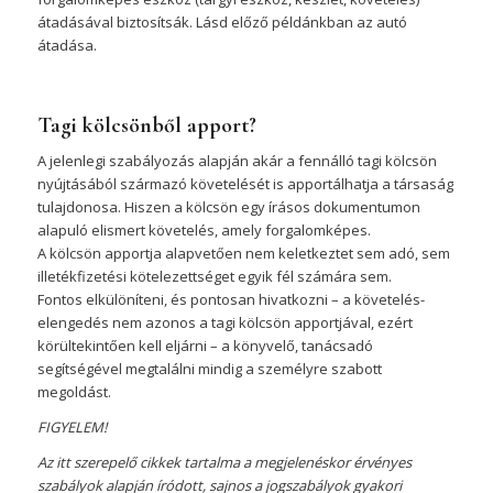
átadásával biztosítsák. Lásd előző példánkban az autó
átadása.
Tagi kölcsönből apport?
A jelenlegi szabályozás alapján akár a fennálló tagi kölcsön
nyújtásából származó követelését is apportálhatja a társaság
tulajdonosa. Hiszen a kölcsön egy írásos dokumentumon
alapuló elismert követelés, amely forgalomképes.
A kölcsön apportja alapvetően nem keletkeztet sem adó, sem
illetékfizetési kötelezettséget egyik fél számára sem.
Fontos elkülöníteni, és pontosan hivatkozni – a követelés-
elengedés nem azonos a tagi kölcsön apportjával, ezért
körültekintően kell eljárni – a könyvelő, tanácsadó
segítségével megtalálni mindig a személyre szabott
megoldást.
FIGYELEM!
Az itt szerepelő cikkek tartalma a megjelenéskor érvényes
szabályok alapján íródott, sajnos a jogszabályok gyakori