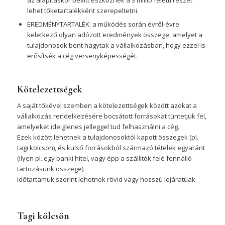
az alapításkor bevitt eszköznek a 3 millió feletti részét
lehet tőketartalékként szerepeltetni.
EREDMÉNYTARTALÉK: a működés során évről-évre
keletkező olyan adózott eredmények összege, amelyet a
tulajdonosok bent hagytak a vállalkozásban, hogy ezzel is
erősítsék a cég versenyképességét.
Kötelezettségek
A saját tőkével szemben a kötelezettségek között azokat a
vállalkozás rendelkezésére bocsátott forrásokat tüntetjük fel,
amelyeket ideiglenes jelleggel tud felhasználni a cég.
Ezek között lehetnek a tulajdonosoktól kapott összegek (pl.
tagi kölcsön), és külső forrásokból származó tételek egyaránt
(ilyen pl. egy banki hitel, vagy épp a szállítók felé fennálló
tartozásunk összege).
Időtartamuk szerint lehetnek rövid vagy hosszú lejáratúak.
Tagi kölcsön