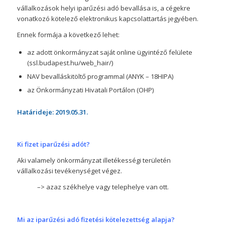
vállalkozások helyi iparűzési adó bevallása is, a cégekre
vonatkozó kötelező elektronikus kapcsolattartás jegyében.
Ennek formája a következő lehet:
az adott önkormányzat saját online ügyintéző felülete
(ssl.budapest.hu/web_hair/)
NAV bevalláskitöltő programmal (ANYK – 18HIPA)
az Önkormányzati Hivatali Portálon (OHP)
Határideje: 2019.05.31.
Ki fizet iparűzési adót?
Aki valamely önkormányzat illetékességi területén
vállalkozási tevékenységet végez.
–> azaz székhelye vagy telephelye van ott.
Mi az iparűzési adó fizetési kötelezettség alapja?