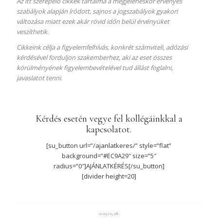
Az itt szerepelő cikkek tartalma a megjelenéskor érvényes
szabályok alapján íródott, sajnos a jogszabályok gyakori
változása miatt ezek akár rövid időn belül érvényüket
veszíthetik.
Cikkeink célja a figyelemfelhívás, konkrét számviteli, adózási
kérdésével forduljon szakemberhez, aki az eset összes
körülményének figyelembevételével tud állást foglalni,
javaslatot tenni.
Kérdés esetén vegye fel kollégáinkkal a
kapcsolatot.
[su_button url=”/ajanlatkeres/” style=”flat”
background=”#EC9A29″ size=”5″
radius=”0″]AJÁNLATKÉRÉS[/su_button]
[divider height=20]
2019.05.28.