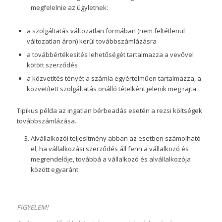
megfelelnie az ügyletnek:
a szolgáltatás változatlan formában (nem feltétlenül
változatlan áron) kerül továbbszámlázásra
a továbbértékesítés lehetőségét tartalmazza a vevővel
kötött szerződés
a közvetítés tényét a számla egyértelműen tartalmazza, a
közvetített szolgáltatás önálló tételként jelenik meg rajta
Tipikus példa az ingatlan bérbeadás esetén a rezsi költségek
továbbszámlázása.
Alvállalkozói teljesítmény abban az esetben számolható
el, ha vállalkozási szerződés áll fenn a vállalkozó és
megrendelője, továbbá a vállalkozó és alvállalkozója
között egyaránt.
FIGYELEM!