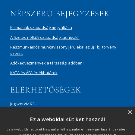
NÉPSZERŰ BEJEGYZÉSEK
Kismamák szabadságmegváltása
A fizetés nélküli szabadság tudnivalói
Részmunkaidős munkaviszony járulékai az új Tbj. törvény
szerint
Adókedvezmények a társasági adóban I.
KATA és ÁFA értékhatárok
ELÉRHETŐSÉGEK
Jogszerviz Kft.
×
1087 Budapest, Hungária körút 30/A, 8. em. Aréna Business
Ez a weboldal sütiket használ
Campus
+36 20 429 0716
Ez a weboldal sütiket használ a felhasználói élmény javítása érdekében.
A weboldalunk használatával Ön hozzájárul az összes süti