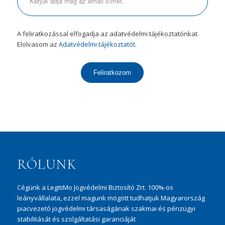
A feliratkozással elfogadja az adatvédelmi tájékoztatónkat.
Elolvasom az
Adatvédelmi tájékoztatót.
Feliratkozom
RÓLUNK
Cégünk a LegitiMo Jogvédelmi Biztosító Zrt. 100%-os
leányvállalata, ezzel magunk mögött tudhatjuk Magyarország
piacvezető jogvédelmi társaságának szakmai és pénzügyi
stabilitását és szolgáltatási garanciáját