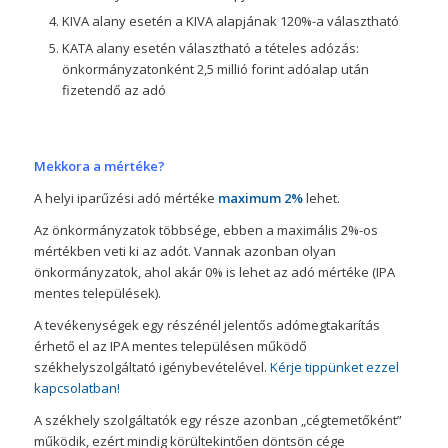
KIVA alany esetén a KIVA alapjának 120%-a választható
KATA alany esetén választható a tételes adózás:
önkormányzatonként 2,5 millió forint adóalap után
fizetendő az adó
Mekkora a mértéke?
A helyi iparűzési adó mértéke
maximum 2%
lehet.
Az önkormányzatok többsége, ebben a maximális 2%-os
mértékben veti ki az adót. Vannak azonban olyan
önkormányzatok, ahol akár 0% is lehet az adó mértéke (IPA
mentes települések).
A tevékenységek egy részénél jelentős adómegtakarítás
érhető el az IPA mentes településen működő
székhelyszolgáltató igénybevételével.
Kérje tippünket ezzel
kapcsolatban!
A székhely szolgáltatók egy része azonban „cégtemetőként”
működik, ezért mindig körültekintően döntsön cége