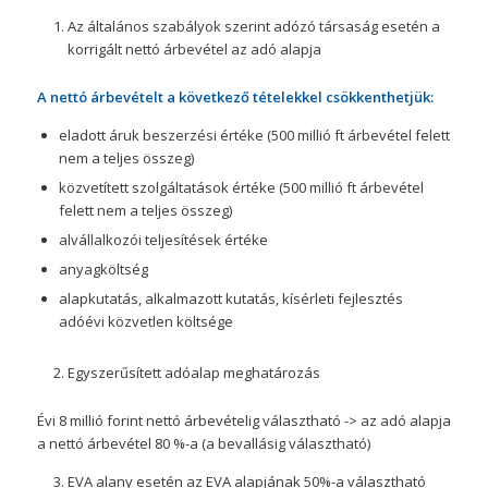
Az általános szabályok szerint adózó társaság esetén a
korrigált nettó árbevétel az adó alapja
A nettó árbevételt a következő tételekkel csökkenthetjük:
eladott áruk beszerzési értéke (500 millió ft árbevétel felett
nem a teljes összeg)
közvetített szolgáltatások értéke (500 millió ft árbevétel
felett nem a teljes összeg)
alvállalkozói teljesítések értéke
anyagköltség
alapkutatás, alkalmazott kutatás, kísérleti fejlesztés
adóévi közvetlen költsége
Egyszerűsített adóalap meghatározás
Évi 8 millió forint nettó árbevételig választható -> az adó alapja
a nettó árbevétel 80 %-a (a bevallásig választható)
EVA alany esetén az EVA alapjának 50%-a választható