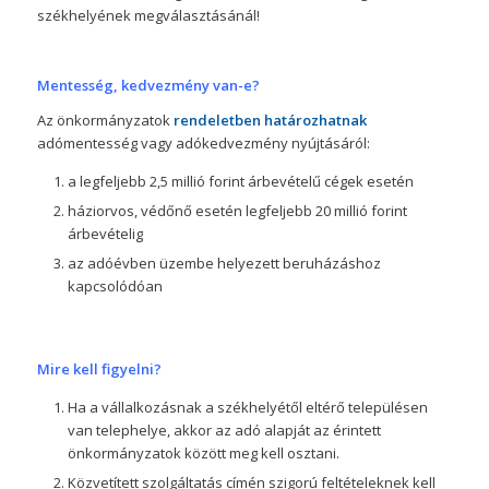
székhelyének megválasztásánál!
Mentesség, kedvezmény van-e?
Az önkormányzatok
rendeletben határozhatnak
adómentesség vagy adókedvezmény nyújtásáról:
a legfeljebb 2,5 millió forint árbevételű cégek esetén
háziorvos, védőnő esetén legfeljebb 20 millió forint
árbevételig
az adóévben üzembe helyezett beruházáshoz
kapcsolódóan
Mire kell figyelni?
Ha a vállalkozásnak a székhelyétől eltérő településen
van telephelye, akkor az adó alapját az érintett
önkormányzatok között meg kell osztani.
Közvetített szolgáltatás címén szigorú feltételeknek kell