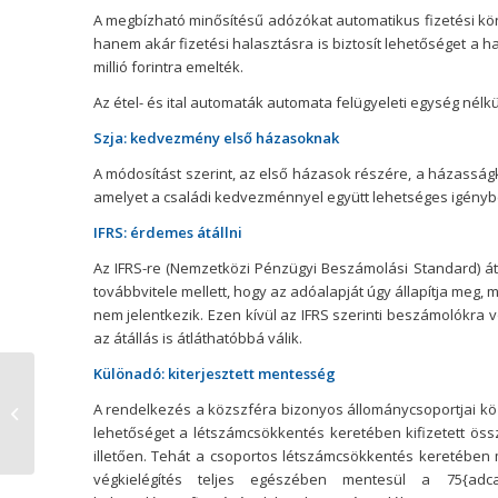
A megbízható minősítésű adózókat automatikus fizetési kön
hanem akár fizetési halasztásra is biztosít lehetőséget a h
millió forintra emelték.
Az étel- és ital automaták automata felügyeleti egység nélk
Szja: kedvezmény első házasoknak
A módosítást szerint, az első házasok részére, a házasságk
amelyet a családi kedvezménnyel együtt lehetséges igénybe 
IFRS: érdemes átállni
Az IFRS-re (Nemzetközi Pénzügyi Beszámolási Standard) át
továbbvitele mellett, hogy az adóalapját úgy állapítja meg, 
nem jelentkezik. Ezen kívül az IFRS szerinti beszámolókra
az átállás is átláthatóbbá válik.
Különadó: kiterjesztett mentesség
Személygépkocsi a különböző
A rendelkezés a közszféra bizonyos állománycsoportjai közö
adótörvények olvasatában
lehetőséget a létszámcsökkentés keretében kifizetett öss
illetően. Tehát a csoportos létszámcsökkentés keretében 
végkielégítés teljes egészében mentesül a 75{adca6