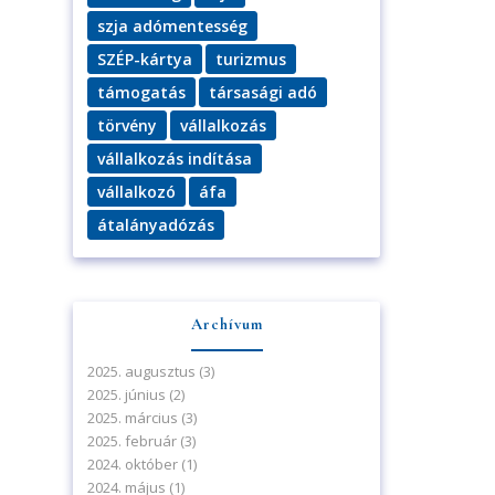
szja adómentesség
SZÉP-kártya
turizmus
támogatás
társasági adó
törvény
vállalkozás
vállalkozás indítása
vállalkozó
áfa
átalányadózás
Archívum
2025. augusztus
(3)
2025. június
(2)
2025. március
(3)
2025. február
(3)
2024. október
(1)
2024. május
(1)