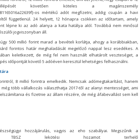
úllépését követően köteles a magánszemély
81165016a22639f}-os mértékű adót megfizetni, addig csupán a havi
ételtől függetlenül. 24 helyett, 12 hónapra csökken az időtartam, amely
ént lépne ki az adó alanya a kata hatálya alól. Továbbá nem minősül
szülői jogviszonyban áll.
úgy 500 millió forint marad a bevételi korlátja, ahogy a korábbiakban,
árd forintos határ meghaladását megelőző nappal lesz esedékes. A
kában keletkezett, de még fel nem használt elhatárolt veszteséget, a
épés időpontját követő 5 adóéven keresztül lehetséges felhasználni.
atára
rintról, 8 millió forintra emelkedik. Nemcsak adómegtakarítást, hanem
gy még több vállalkozás választhatja 2017-től az alanyi mentességet, ami
elszámítania és fizetnie az állam részére, de még áfabevallást sem kell
észségügyi hozzájárulás, vagyis az eho szabályai. Megszűnik a
 a TBSZ lekötési hozamot terhelő