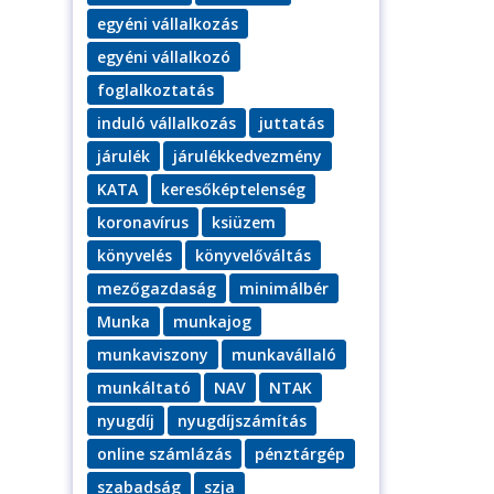
egyéni vállalkozás
egyéni vállalkozó
foglalkoztatás
induló vállalkozás
juttatás
járulék
járulékkedvezmény
KATA
keresőképtelenség
koronavírus
ksiüzem
könyvelés
könyvelőváltás
mezőgazdaság
minimálbér
Munka
munkajog
munkaviszony
munkavállaló
munkáltató
NAV
NTAK
nyugdíj
nyugdíjszámítás
online számlázás
pénztárgép
szabadság
szja