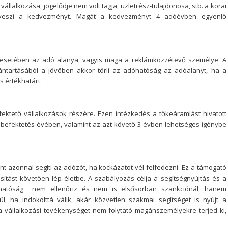
llalkozása, jogelődje nem volt tagja, üzletrész-tulajdonosa, stb. a korai
e veszi a kedvezményt. Magát a kedvezményt 4 adóévben egyenlő
el esetében az adó alanya, vagyis maga a reklámközzétevő személye. A
vántartásából a jövőben akkor törli az adóhatóság az adóalanyt, ha a
s értékhatárt.
ktető vállalkozások részére. Ezen intézkedés a tőkeáramlást hivatott
a befektetés évében, valamint az azt követő 3 évben lehetséges igénybe
nt azonnal segíti az adózót, ha kockázatot vél felfedezni. Ez a támogató
ítást követően lép életbe. A szabályozás célja a segítségnyújtás és a
dóhatóság nem ellenőriz és nem is elsősorban szankciónál, hanem
l, ha indokolttá válik, akár közvetlen szakmai segítséget is nyújt a
vállalkozási tevékenységet nem folytató magánszemélyekre terjed ki,