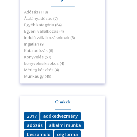
Adózás
(118)
Átalányadózás
(7)
Egyéb kategória
(64)
Egyéni vállalkozás
(4)
Induló vállalkozásoknak
(8)
Ingatlan
(9)
Kata adózás
(6)
Könyvelés
(57)
konyvelesikisokos
(4)
Mérleg készítés
(4)
Munkaügy
(49)
Címkék
2017
adókedvezmény
adózás
alkalmi munka
beszámoló
cégforma