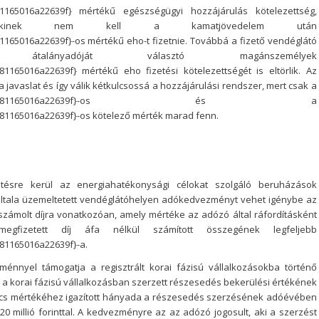
1165016a22639f} mértékű egészségügyi hozzájárulás kötelezettség,
nkinek nem kell a kamatjövedelem után
65016a22639f}-os mértékű eho-t fizetnie. Továbbá a fizető vendéglátó
átalányadóját választó magánszemélyek
165016a22639f} mértékű eho fizetési kötelezettségét is eltörlik. Az
a javaslat és így válik kétkulcsossá a hozzájárulási rendszer, mert csak a
7792386d692f38ea2f81165016a22639f}-os és a
1165016a22639f}-os kötelező mérték marad fenn.
tésre kerül az energiahatékonysági célokat szolgáló beruházások
tala üzemeltetett vendéglátóhelyen adókedvezményt vehet igénybe az
elszámolt díjra vonatkozóan, amely mértéke az adózó által ráfordításként
gfizetett díj áfa nélkül számított összegének legfeljebb
1165016a22639f}-a.
énnyel támogatja a regisztrált korai fázisú vállalkozásokba történő
i a korai fázisú vállalkozásban szerzett részesedés bekerülési értékének
cs mértékéhez igazított hányada a részesedés szerzésének adóévében
 millió forinttal. A kedvezményre az az adózó jogosult, aki a szerzést