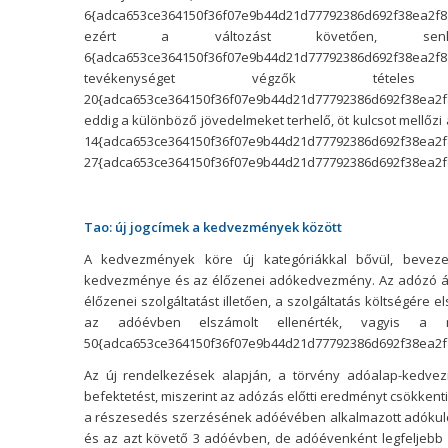
6{adca653ce364150f36f07e9b44d21d77792386d692f38ea2f8
ezért a változást követően, se
6{adca653ce364150f36f07e9b44d21d77792386d692f38ea2f811
tevékenységet végzők tételes 
20{adca653ce364150f36f07e9b44d21d77792386d692f38ea2f81
eddig a különböző jövedelmeket terhelő, öt kulcsot mellőzi 
14{adca653ce364150f36f07e9b44d21d7
27{adca653ce364150f36f07e9b44d21d77792386d692f38ea2f8
Tao: új jogcímek a kedvezmények között
A kedvezmények köre új kategóriákkal bővül, beveze
kedvezménye és az élőzenei adókedvezmény. Az adózó ál
élőzenei szolgáltatást illetően, a szolgáltatás költségére 
az adóévben elszámolt ellenérték, vagyis a me
50{adca653ce364150f36f07e9b44d21d77792386d692f38ea2f8
Az új rendelkezések alapján, a törvény adóalap-kedvezm
befektetést, miszerint az adózás előtti eredményt csökkent
a részesedés szerzésének adóévében alkalmazott adókul
és az azt követő 3 adóévben, de adóévenként legfeljebb 20