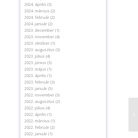
2024. április
(3)
2024. március
(2)
2024. február
(2)
2024. január
(2)
2023. december
(1)
2023. november
(4)
2023. október
(1)
2023. augusztus
(3)
2023. július
(4)
2023. június
(3)
2023. május
(1)
2023. április
(1)
2023. február
(3)
levelünkre!
2023. január
(5)
2022. november
(3)
2022. augusztus
(2)
2022. július
(4)
A 
2022. április
(1)
a 
2022. március
(1)
2022. február
(2)
delmi tájékoztatónkat.
2022. január
(1)
ájékoztatót.