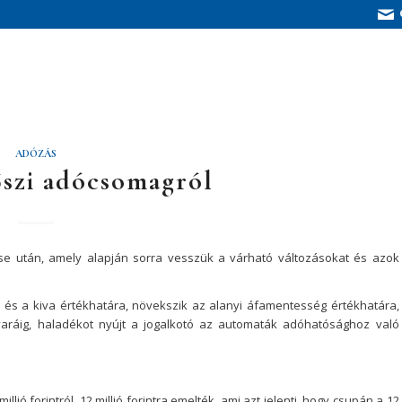
ADÓZÁS
őszi adócsomagról
e után, amely alapján sorra vesszük a várható változásokat és azok
a és a kiva értékhatára, növekszik az alanyi áfamentesség értékhatára,
aráig, haladékot nyújt a jogalkotó az automaták adóhatósághoz való
lió forintról, 12 millió forintra emelték, ami azt jelenti, hogy csupán a 12