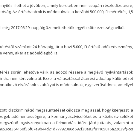
nyítés illethet a jövőben, amely keretében nem csupán részletfizetésre,
atóság. Az értékhatárok is módosulnak, a korábbi 500.000,-Ft mértékét, 1,5
ül még 2017.06.29. napjáig üzemeltethetők egyéb kötelezettség nélkül.
ötéstől számított 24 hónapig, jár a havi 5.000,-Ft értékű adókedvezmény,
venni, akár az adóelőlegből is.
térés során lehetővé válik az adózó részére a meglévő nyilvántartások
mintha nem tért volna át. Ezzel a választással áttérési adóalap-különbözet
Iratkozzon fel hír
 vonatkozó elvárások szabályai is módosulnak, egyszerűsödnek, amellyel
tti diszkrimináció megszüntetését célozza meg azzal, hogy kiterjeszti a
zegek adómentességére, a kormánytisztviselőket és a köztisztviselőket
megszűnő jogviszonyokban a felmondási időre járó juttatás, valamint a
A feliratkozással elfogadja az adatvé
53ce364150f36f07e9b44d21d77792386d692f38ea2f81165016a22639f}-os
Elolvasom az
Adatvédelmi t