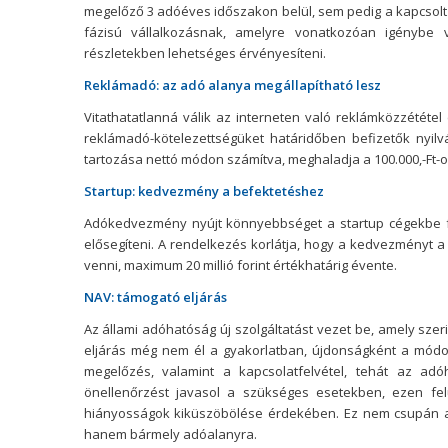
megelőző 3 adóéves időszakon belül, sem pedig a kapcsolt vá
fázisú vállalkozásnak, amelyre vonatkozóan igényb
részletekben lehetséges érvényesíteni.
Reklámadó: az adó alanya megállapítható lesz
Vitathatatlanná válik az interneten való reklámközzétét
reklámadó-kötelezettségüket határidőben befizetők nyil
tartozása nettó módon számítva, meghaladja a 100.000,-Ft-o
Startup: kedvezmény a befektetéshez
Adókedvezmény nyújt könnyebbséget a startup cégekbe fe
elősegíteni. A rendelkezés korlátja, hogy a kedvezményt 
venni, maximum 20 millió forint értékhatárig évente.
NAV: támogató eljárás
Az állami adóhatóság új szolgáltatást vezet be, amely szeri
eljárás még nem él a gyakorlatban, újdonságként a módos
megelőzés, valamint a kapcsolatfelvétel, tehát az a
önellenőrzést javasol a szükséges esetekben, ezen felü
hiányosságok kiküszöbölése érdekében. Ez nem csupán a 
hanem bármely adóalanyra.