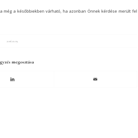
sa még a későbbiekben várható, ha azonban Önnek kérdése merült fel
Feliratkozom
2016.11.09.
gyzés megosztása