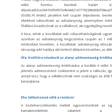
millió forintos bevételi határt t
40{adca653ce364150f36f07e9b44d21d77792386d692f38ea2f
50.000,-Ft értékű járulékot kell csupán teljesítenie, bev
elteltével választható az adóalanyiság, amennyiben önk
főállású kisadózónak az a vállalkozó, aki egyidejűleg nevelő
A kiva, tehát a kisvállalati adó választhatóságának ugyan
azonban az adóalanyiság megszűnése csupán az 1 milli
módosítást követően, a kisvállalati adóalanyiság idősza
társasági adó hatálya alá történő átlépést követően, az átl
Áfa: 8 millióra növekszik az alanyi adómentesség értékh
Az alanyi adómentesség értékhatára a korábbi 6 millió fo
jelentős adminisztráció csökkenést is jelent a változás, í
annyit tesz, hogy a vállalkozónak nem szükséges az áfát f
benyújtania.
Eho: kétkulcsossá válik a rendszer
A köztehercsökkentés mellett egyszerűsödnek az eg
kamatjövedelmet, valamint