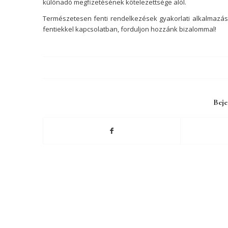
különadó megfizetésének kötelezettsége alól.
Természetesen fenti rendelkezések gyakorlati alkalmazá
fentiekkel kapcsolatban, forduljon hozzánk bizalommal!
Beje