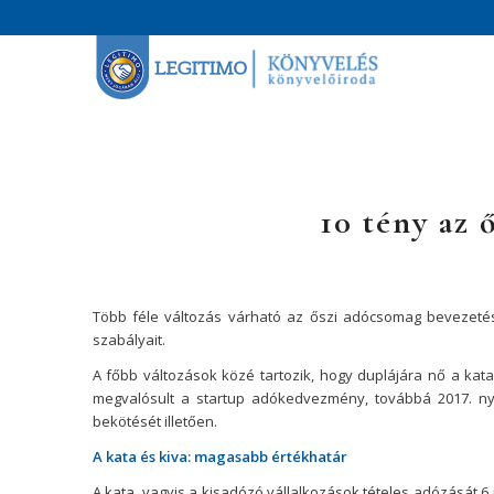
10 tény az 
Több féle változás várható az őszi adócsomag bevezetés
szabályait.
A főbb változások közé tartozik, hogy duplájára nő a kat
megvalósult a startup adókedvezmény, továbbá 2017. ny
bekötését illetően.
A kata és kiva: magasabb értékhatár
A kata, vagyis a kisadózó vállalkozások tételes adózását 6 mil