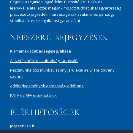
Cégünk a LegitiMo Jogvédelmi Biztosító Zrt. 100%-os
leányvállalata, ezzel magunk mögött tudhatjuk Magyarország
piacvezető jogvédelmi társaságának szakmai és pénzügyi
stabilitását és szolgáltatási garanciáját
NÉPSZERŰ BEJEGYZÉSEK
Kismamák szabadságmegváltása
A fizetés nélküli szabadság tudnivalói
Részmunkaidős munkaviszony járulékai az új Tbj. törvény
szerint
Adókedvezmények a társasági adóban I.
KATA és ÁFA értékhatárok
ELÉRHETŐSÉGEK
Jogszerviz Kft.