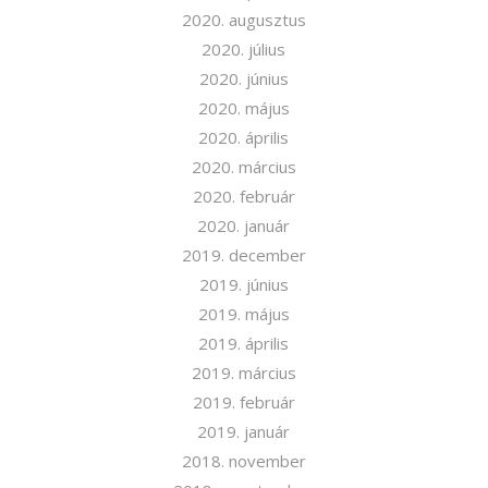
2020. augusztus
A feliratkozással elfogadja az adatvédelmi tájékoztatónkat. Elolvasom
2020. július
az
Adatvédelmi tájékoztatót.
2020. június
2020. május
Feliratkozom
2020. április
2020. március
2020. február
2020. január
2019. december
2019. június
2019. május
2019. április
2019. március
2019. február
2019. január
2018. november